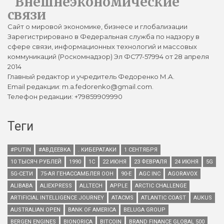
Внешнеэкономические
связи
Сайт о мировой экономике, бизнесе и глобализации
Зарегистрировано в Федеральная служба по надзору в
сфере связи, информационных технологий и массовых
коммуникаций (Роскомнадзор) Эл ФС77-57994 от 28 апреля
2014
Главный редактор и учредитель Федоренко М.А.
Email редакции: m.a.fedorenko@gmail.com.
Телефон редакции: +79859909990
Теги
#PUTIN
#АВДЕЕВКА
. КИБЕРАТАКИ
1 СЕНТЯБРЯ
10 ТЫСЯЧ РУБЛЕЙ
1990
1С
22 ИЮНЯ
23 ФЕВРАЛЯ
24 ИЮНЯ
5G
5G-СЕТИ
75-АЯ ГЕНАССАМБЛЕЯ ООН
90-Е
AGC INC
AGORAVOX
ALIBABA
ALIEXPRESS
ALLTECH
APPLE
ARCTIC CHALLENGE
ARTIFICIAL INTELLIGENCE JOURNEY
ATACMS
ATLANTIC COAST
AUKUS
AUSTRALIAN OPEN
BANK OF AMERICA
BELUGA GROUP
BERGEN ENGINES
BIONORICA
BITCOIN
BRAND FINANCE GLOBAL 500