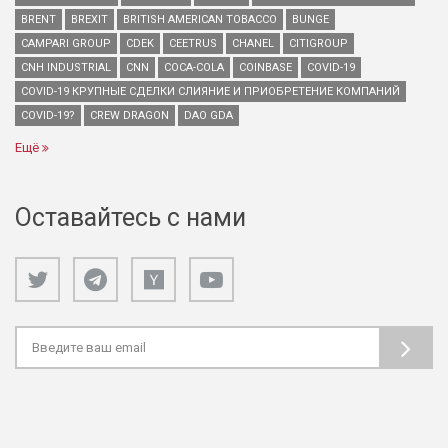
BRENT
BREXIT
BRITISH AMERICAN TOBACCO
BUNGE
CAMPARI GROUP
CDEK
CEETRUS
CHANEL
CITIGROUP
CNH INDUSTRIAL
CNN
COCA-COLA
COINBASE
COVID-19
COVID-19 КРУПНЫЕ СДЕЛКИ СЛИЯНИЕ И ПРИОБРЕТЕНИЕ КОМПАНИЙ
COVID-19?
CREW DRAGON
DAO GDA
Ещё
Оставайтесь с нами