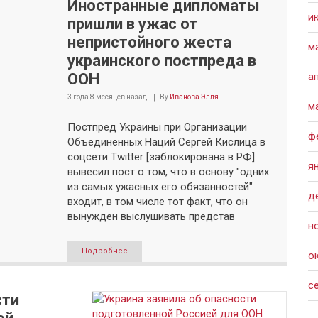
Иностранные дипломаты
и
пришли в ужас от
непристойного жеста
м
украинского постпреда в
ООН
а
3 года 8 месяцев
назад
By
Иванова Элля
м
Постпред Украины при Организации
ф
Объединенных Наций Сергей Кислица в
соцсети Twitter [заблокирована в РФ]
я
вывесил пост о том, что в основу "одних
из самых ужасных его обязанностей"
д
входит, в том числе тот факт, что он
вынужден выслушивать представ
н
Подробнее
о
с
сти