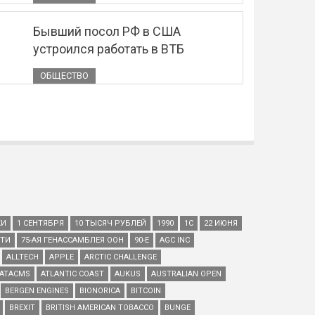
Бывший посол РФ в США
устроился работать в ВТБ
ОБЩЕСТВО
КИ
1 СЕНТЯБРЯ
10 ТЫСЯЧ РУБЛЕЙ
1990
1С
22 ИЮНЯ
ЕТИ
75-АЯ ГЕНАССАМБЛЕЯ ООН
90-Е
AGC INC
ALLTECH
APPLE
ARCTIC CHALLENGE
ATACMS
ATLANTIC COAST
AUKUS
AUSTRALIAN OPEN
BERGEN ENGINES
BIONORICA
BITCOIN
BREXIT
BRITISH AMERICAN TOBACCO
BUNGE