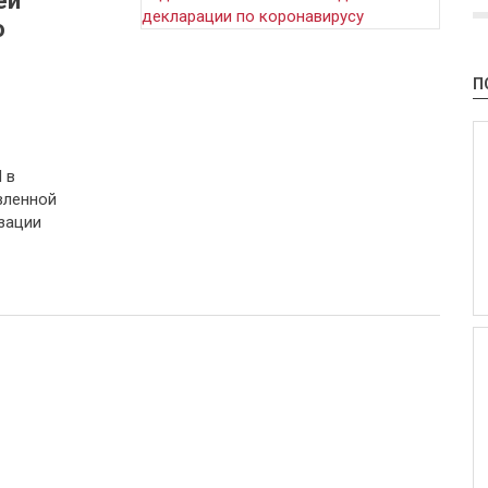
ей
о
П
 в
вленной
зации