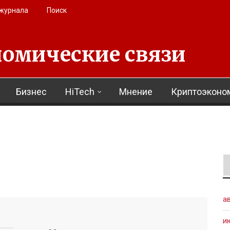
 журнала
Поиск
омические связи
Бизнес
HiTech
Мнение
Криптоэконо
а
и