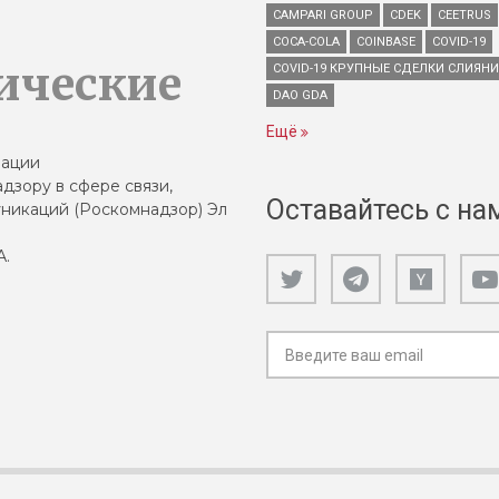
CAMPARI GROUP
CDEK
CEETRUS
COCA-COLA
COINBASE
COVID-19
ические
COVID-19 КРУПНЫЕ СДЕЛКИ СЛИЯН
DAO GDA
Ещё
зации
дзору в сфере связи,
Оставайтесь с на
никаций (Роскомнадзор) Эл
А.