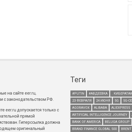
Теги
е на сайте eer.ru,
#PUTIN
#АВДЕЕВКА
. КИБЕРАТА
и с законодательством РФ.
23 ФЕВРАЛЯ
24 ИЮНЯ
5G
5G-С
AGORAVOX
ALIBABA
ALIEXPRESS
е eer.ru допускается только с
ARTIFICIAL INTELLIGENCE JOURNEY
зательной прямой
имствован. Гиперссылка должна
BANK OF AMERICA
BELUGA GROUP
зводящем оригинальный
BRAND FINANCE GLOBAL 500
BRENT