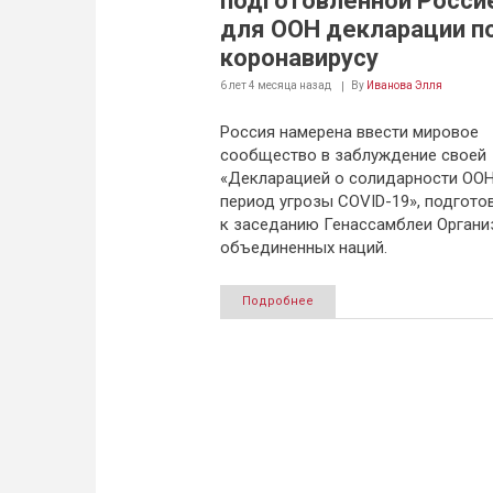
подготовленной Росси
для ООН декларации п
коронавирусу
6 лет 4 месяца
назад
By
Иванова Элля
Россия намерена ввести мировое
сообщество в заблуждение своей
«Декларацией о солидарности ООН
период угрозы COVID-19», подгото
к заседанию Генассамблеи Органи
объединенных наций.
Подробнее