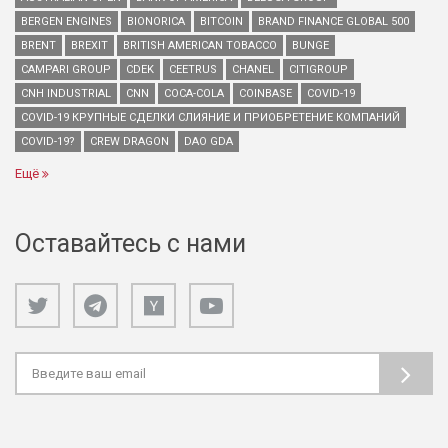
BERGEN ENGINES
BIONORICA
BITCOIN
BRAND FINANCE GLOBAL 500
BRENT
BREXIT
BRITISH AMERICAN TOBACCO
BUNGE
CAMPARI GROUP
CDEK
CEETRUS
CHANEL
CITIGROUP
CNH INDUSTRIAL
CNN
COCA-COLA
COINBASE
COVID-19
COVID-19 КРУПНЫЕ СДЕЛКИ СЛИЯНИЕ И ПРИОБРЕТЕНИЕ КОМПАНИЙ
COVID-19?
CREW DRAGON
DAO GDA
Ещё
Оставайтесь с нами