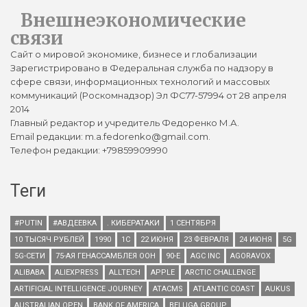
Внешнеэкономические
связи
Сайт о мировой экономике, бизнесе и глобализации
Зарегистрировано в Федеральная служба по надзору в
сфере связи, информационных технологий и массовых
коммуникаций (Роскомнадзор) Эл ФС77-57994 от 28 апреля
2014
Главный редактор и учредитель Федоренко М.А.
Email редакции: m.a.fedorenko@gmail.com.
Телефон редакции: +79859909990
Теги
#PUTIN
#АВДЕЕВКА
. КИБЕРАТАКИ
1 СЕНТЯБРЯ
10 ТЫСЯЧ РУБЛЕЙ
1990
1С
22 ИЮНЯ
23 ФЕВРАЛЯ
24 ИЮНЯ
5G
5G-СЕТИ
75-АЯ ГЕНАССАМБЛЕЯ ООН
90-Е
AGC INC
AGORAVOX
ALIBABA
ALIEXPRESS
ALLTECH
APPLE
ARCTIC CHALLENGE
ARTIFICIAL INTELLIGENCE JOURNEY
ATACMS
ATLANTIC COAST
AUKUS
AUSTRALIAN OPEN
BANK OF AMERICA
BELUGA GROUP