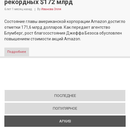
рекордных $172 млрд
6 лет 1 месяц
назад
By
Иванова Элля
Состояние главы американской корпорации Amazon достигло
отметки 171,6 млрд долларов. Как передает агентство
Блумберг, рост благосостояния Джеффа Безоса обусловлен
повышением стоимости акций Amazon.
Подробнее
ПОСЛЕДНЕЕ
ПОПУЛЯРНОЕ
АРХИВ
(АКТИВНАЯ ВКЛАДКА)