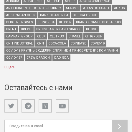
ALIBABA
ALIEXPRESS
ALLTECH
APPLE
ARCTIC CHALLENGE
ARTIFICIAL INTELLIGENCE JOURNEY
ATACMS
ATLANTIC COAST
AUKUS
AUSTRALIAN OPEN
BANK OF AMERICA
BELUGA GROUP
BERGEN ENGINES
BIONORICA
BITCOIN
BRAND FINANCE GLOBAL 500
BRENT
BREXIT
BRITISH AMERICAN TOBACCO
BUNGE
CAMPARI GROUP
CDEK
CEETRUS
CHANEL
CITIGROUP
CNH INDUSTRIAL
CNN
COCA-COLA
COINBASE
COVID-19
COVID-19 КРУПНЫЕ СДЕЛКИ СЛИЯНИЕ И ПРИОБРЕТЕНИЕ КОМПАНИЙ
COVID-19?
CREW DRAGON
DAO GDA
Ещё
Оставайтесь с нами