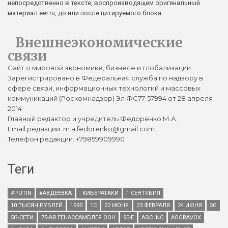
непосредственно в тексте, воспроизводящем оригинальный
материал eer.ru, до или после цитируемого блока.
Внешнеэкономические
связи
Сайт о мировой экономике, бизнесе и глобализации
Зарегистрировано в Федеральная служба по надзору в
сфере связи, информационных технологий и массовых
коммуникаций (Роскомнадзор) Эл ФС77-57994 от 28 апреля
2014
Главный редактор и учредитель Федоренко М.А.
Email редакции: m.a.fedorenko@gmail.com.
Телефон редакции: +79859909990
Теги
#PUTIN
#АВДЕЕВКА
. КИБЕРАТАКИ
1 СЕНТЯБРЯ
10 ТЫСЯЧ РУБЛЕЙ
1990
1С
22 ИЮНЯ
23 ФЕВРАЛЯ
24 ИЮНЯ
5G
5G-СЕТИ
75-АЯ ГЕНАССАМБЛЕЯ ООН
90-Е
AGC INC
AGORAVOX