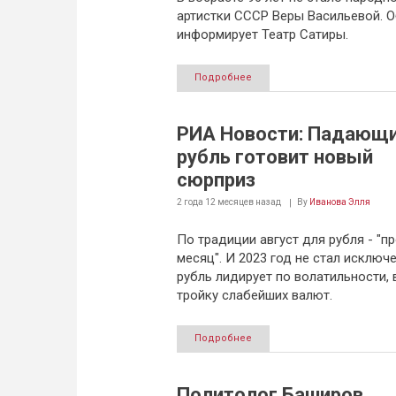
артистки СССР Веры Васильевой. О
информирует Театр Сатиры.
Подробнее
РИА Новости: Падающ
рубль готовит новый
сюрприз
2 года 12 месяцев
назад
By
Иванова Элля
По традиции август для рубля - "п
месяц". И 2023 год не стал исключ
рубль лидирует по волатильности, 
тройку слабейших валют.
Подробнее
Политолог Баширов