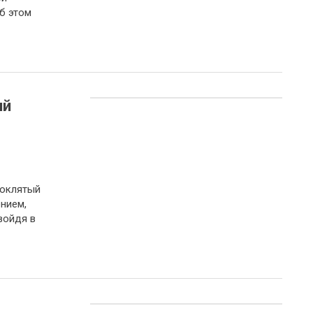
б этом
ий
роклятый
ением,
войдя в