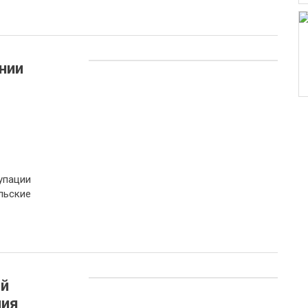
нии
упации
льские
ый
ния