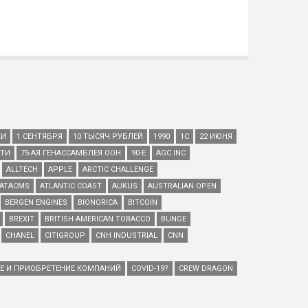
КИ
1 СЕНТЯБРЯ
10 ТЫСЯЧ РУБЛЕЙ
1990
1С
22 ИЮНЯ
ЕТИ
75-АЯ ГЕНАССАМБЛЕЯ ООН
90-Е
AGC INC
ALLTECH
APPLE
ARCTIC CHALLENGE
ATACMS
ATLANTIC COAST
AUKUS
AUSTRALIAN OPEN
BERGEN ENGINES
BIONORICA
BITCOIN
BREXIT
BRITISH AMERICAN TOBACCO
BUNGE
CHANEL
CITIGROUP
CNH INDUSTRIAL
CNN
ИЕ И ПРИОБРЕТЕНИЕ КОМПАНИЙ
COVID-19?
CREW DRAGON