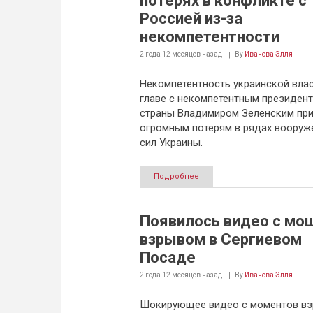
потерях в конфликте с
Россией из-за
некомпетентности
2 года 12 месяцев
назад
By
Иванова Элля
Некомпетентность украинской влас
главе с некомпетентным президен
страны Владимиром Зеленским при
огромным потерям в рядах вооруж
сил Украины.
Подробнее
Появилось видео с м
взрывом в Сергиевом
Посаде
2 года 12 месяцев
назад
By
Иванова Элля
Шокирующее видео с моментов вз