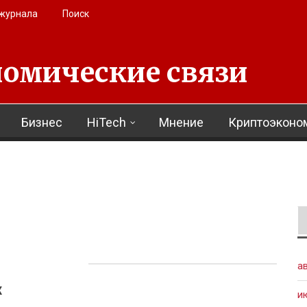
 журнала
Поиск
омические связи
Бизнес
HiTech
Мнение
Криптоэконо
а
х
и