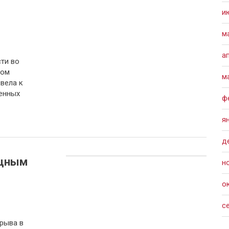
и
м
а
ти во
том
м
вела к
енных
ф
я
д
ощным
н
о
с
рыва в