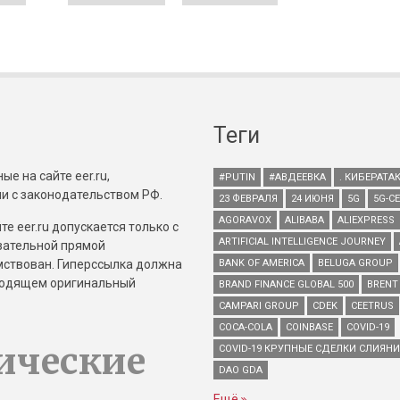
Теги
е на сайте eer.ru,
#PUTIN
#АВДЕЕВКА
. КИБЕРАТА
и с законодательством РФ.
23 ФЕВРАЛЯ
24 ИЮНЯ
5G
5G-С
AGORAVOX
ALIBABA
ALIEXPRESS
е eer.ru допускается только с
ARTIFICIAL INTELLIGENCE JOURNEY
зательной прямой
имствован. Гиперссылка должна
BANK OF AMERICA
BELUGA GROUP
зводящем оригинальный
BRAND FINANCE GLOBAL 500
BRENT
CAMPARI GROUP
CDEK
CEETRUS
COCA-COLA
COINBASE
COVID-19
ические
COVID-19 КРУПНЫЕ СДЕЛКИ СЛИЯН
DAO GDA
Ещё