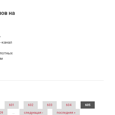
нов на
у
-канал
илотных
ми
601
602
603
604
605
09
…
следующая ›
последняя »