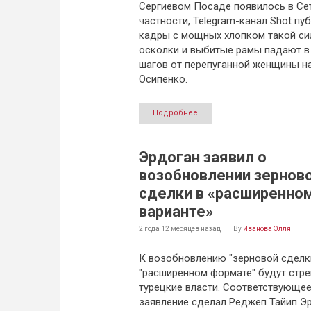
Сергиевом Посаде появилось в Сет
частности, Telegram-канал Shot пу
кадры с мощных хлопком такой си
осколки и выбитые рамы падают в
шагов от перепуганной женщины на
Осипенко.
Подробнее
Эрдоган заявил о
возобновлении зернов
сделки в «расширенно
варианте»
2 года 12 месяцев
назад
By
Иванова Элля
К возобновлению "зерновой сделк
"расширенном формате" будут стр
турецкие власти. Соответствующе
заявление сделал Реджеп Тайип Эр