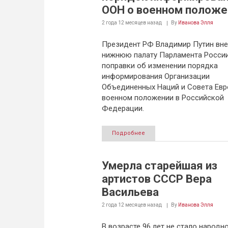
ООН о военном положе
2 года 12 месяцев
назад
By
Иванова Элля
Президент РФ Владимир Путин вне
нижнюю палату Парламента Росси
поправки об изменении порядка
информирования Организации
Объединенных Наций и Совета Евр
военном положении в Российской
Федерации.
Подробнее
Умерла старейшая из
артистов СССР Вера
Васильева
2 года 12 месяцев
назад
By
Иванова Элля
В возрасте 96 лет не стало народн