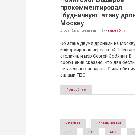
прокомментировал
"будничную" атаку дро
Москву
2 года 12 месяцев
назад
By
Иванова Элля
Об атаке двумя дронами на Москв
информировал через свой Telegram
столичный мэр Сергей Собянин. В
сообщении сказано, что два бесп
летательных аппарата были сбиты
силами ПВО.
Подробнее
Страницы
« первая
‹ предыдущая
…
606
607
608
6