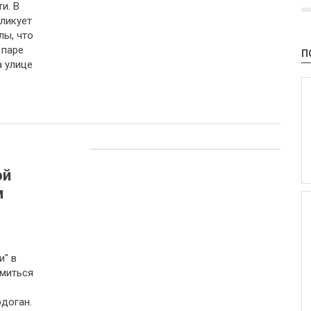
и. В
бликует
лы, что
 паре
П
 улице
ой
м
и" в
емиться
е
доган.