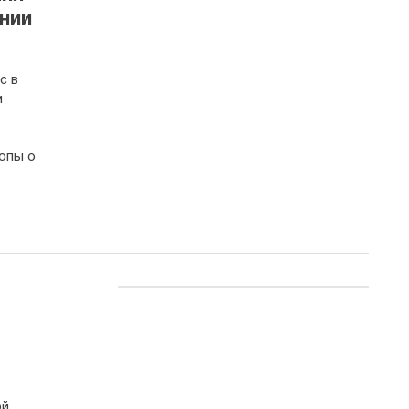
нии
с в
и
опы о
ой