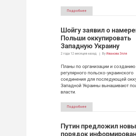
Подробнее
Шойгу заявил о намере
Польши оккупировать
Западную Украину
2 года 12 месяцев
назад
By
Иванова Элля
Планы по организации и созданию
регулярного польско-украинского
соединения для последующей окк
Западной Украины вынашивают по
власти.
Подробнее
Путин предложил нов
порядок информирова