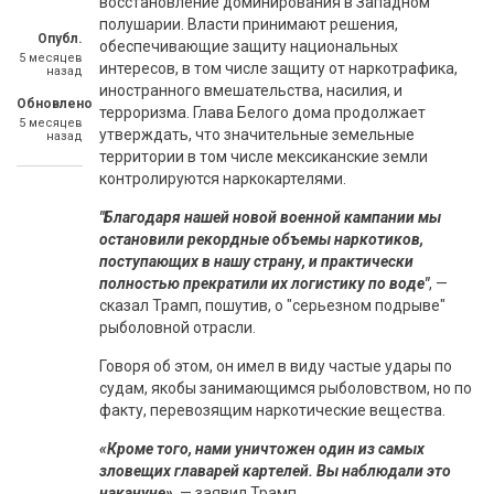
восстановление доминирования в Западном
полушарии. Власти принимают решения,
Опубл.
обеспечивающие защиту национальных
5 месяцев
интересов, в том числе защиту от наркотрафика,
назад
иностранного вмешательства, насилия, и
Обновлено
терроризма. Глава Белого дома продолжает
5 месяцев
утверждать, что значительные земельные
назад
территории в том числе мексиканские земли
контролируются наркокартелями.
"Благодаря нашей новой военной кампании мы
остановили рекордные объемы наркотиков,
поступающих в нашу страну, и практически
полностью прекратили их логистику по воде"
, —
сказал Трамп, пошутив, о "серьезном подрыве"
рыболовной отрасли.
Говоря об этом, он имел в виду частые удары по
судам, якобы занимающимся рыболовством, но по
факту, перевозящим наркотические вещества.
«Кроме того, нами уничтожен один из самых
зловещих главарей картелей. Вы наблюдали это
накануне»
, — заявил Трамп.