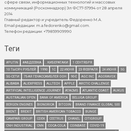
сфере связи, информационных технологий и массовых
коммуникаций (Роскомнадзор) Эл ФС77-57994 от 28 апреля
2014
Главный редактор и учредитель Федоренко М.А.
Email редакции: m.a.fedorenko@gmail.com.
Телефон редакции: +79859909990
Теги
#PUTIN
#АВДЕЕВКА
. КИБЕРАТАКИ
1 СЕНТЯБРЯ
10 ТЫСЯЧ РУБЛЕЙ
1990
1С
22 ИЮНЯ
23 ФЕВРАЛЯ
24 ИЮНЯ
5G
5G-СЕТИ
75-АЯ ГЕНАССАМБЛЕЯ ООН
90-Е
AGC INC
AGORAVOX
ALIBABA
ALIEXPRESS
ALLTECH
APPLE
ARCTIC CHALLENGE
ARTIFICIAL INTELLIGENCE JOURNEY
ATACMS
ATLANTIC COAST
AUKUS
AUSTRALIAN OPEN
BANK OF AMERICA
BELUGA GROUP
BERGEN ENGINES
BIONORICA
BITCOIN
BRAND FINANCE GLOBAL 500
BRENT
BREXIT
BRITISH AMERICAN TOBACCO
BUNGE
CAMPARI GROUP
CDEK
CEETRUS
CHANEL
CITIGROUP
CNH INDUSTRIAL
CNN
COCA-COLA
COINBASE
COVID-19