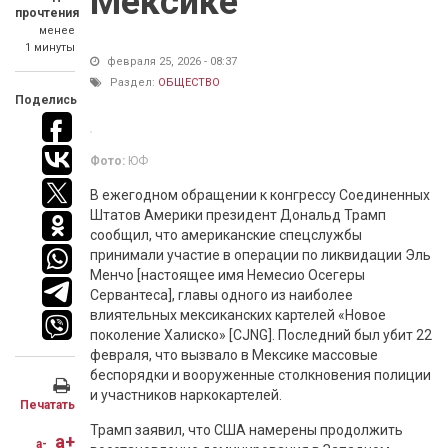
Мексике
прочтения
менее
1 минуты
февраля 25, 2026 - 08:37
Раздел:
ОБЩЕСТВО
Поделись
Фото:
ЮФ
В ежегодном обращении к конгрессу Соединенных
Штатов Америки президент Дональд Трамп
сообщил, что американские спецслужбы
принимали участие в операции по ликвидации Эль
Менчо [настоящее имя Немесио Осегеры
Сервантеса], главы одного из наиболее
влиятельных мексиканских картелей «Новое
поколение Халиско» [CJNG]. Последний был убит 22
февраля, что вызвало в Мексике массовые
беспорядки и вооруженные столкновения полиции
и участников наркокартелей.
Печатать
Трамп заявил, что США намерены продолжить
a+
a-