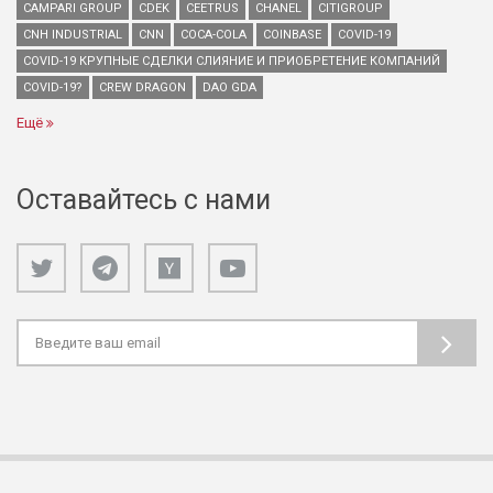
CAMPARI GROUP
CDEK
CEETRUS
CHANEL
CITIGROUP
CNH INDUSTRIAL
CNN
COCA-COLA
COINBASE
COVID-19
COVID-19 КРУПНЫЕ СДЕЛКИ СЛИЯНИЕ И ПРИОБРЕТЕНИЕ КОМПАНИЙ
COVID-19?
CREW DRAGON
DAO GDA
Ещё
Оставайтесь с нами