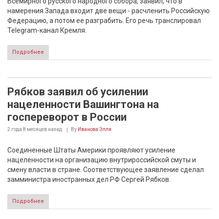
Всемирного русского народного собора, заявил, что в
намерения Запада входит две вещи - расчленить Российскую
Федерацию, а потом ее разграбить. Его речь транслировал
Telegram-канал Кремля.
Подробнее
Рябков заявил об усилении
нацеленности Вашингтона на
госпереворот в России
2 года 8 месяцев
назад
By
Иванова Элля
Соединенные Штаты Америки проявляют усиление
нацеленности на организацию внутрироссийской смуты и
смену власти в стране. Соответствующее заявление сделал
замминистра иностранных дел РФ Сергей Рябков.
Подробнее