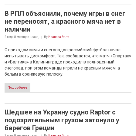
В РПЛ объяснили, почему игры в снег
не переносят, а красного мяча нет в
наличии
2 года 8 месяцев
назад
By
Иванова Элля
С приходом зимы и снегопадов российский футбол начал
испытывать дискомфорт. Так, сообщается, что матч «Спартак»
и «Балтика» в Калининграде проходил в полноценный
снегопад, при этом команды играли не красным мячом, а
белым в оранжевую полоску.
Подробнее
Шедшее на Украину судно Raptor с
подозрительным грузом затонуло у
берегов Греции
2 года 8 месяцев
назад
By
Иванова Элля