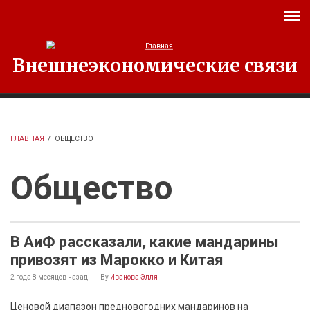
Перейти к основному содержанию
Внешнеэкономические связи
ГЛАВНАЯ
/
ОБЩЕСТВО
Общество
В АиФ рассказали, какие мандарины
привозят из Марокко и Китая
2 года 8 месяцев
назад
By
Иванова Элля
Ценовой диапазон предновогодних мандаринов на