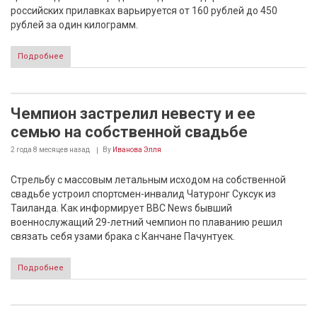
российских прилавках варьируется от 160 рублей до 450
рублей за один килограмм.
Подробнее
Чемпион застрелил невесту и ее
семью на собственной свадьбе
2 года 8 месяцев
назад
By
Иванова Элля
Стрельбу с массовым летальным исходом на собственной
свадьбе устроил спортсмен-инвалид Чатуронг Суксук из
Таиланда. Как информирует BBC News бывший
военнослужащий 29-летний чемпион по плаванию решил
связать себя узами брака с Канчане Пачунтуек.
Подробнее