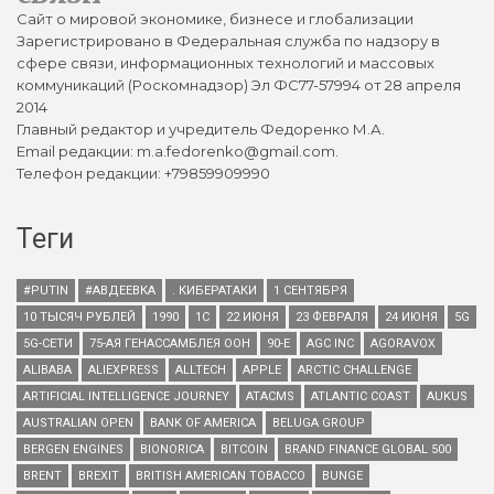
Сайт о мировой экономике, бизнесе и глобализации
Зарегистрировано в Федеральная служба по надзору в
сфере связи, информационных технологий и массовых
коммуникаций (Роскомнадзор) Эл ФС77-57994 от 28 апреля
2014
Главный редактор и учредитель Федоренко М.А.
Email редакции: m.a.fedorenko@gmail.com.
Телефон редакции: +79859909990
Теги
#PUTIN
#АВДЕЕВКА
. КИБЕРАТАКИ
1 СЕНТЯБРЯ
10 ТЫСЯЧ РУБЛЕЙ
1990
1С
22 ИЮНЯ
23 ФЕВРАЛЯ
24 ИЮНЯ
5G
5G-СЕТИ
75-АЯ ГЕНАССАМБЛЕЯ ООН
90-Е
AGC INC
AGORAVOX
ALIBABA
ALIEXPRESS
ALLTECH
APPLE
ARCTIC CHALLENGE
ARTIFICIAL INTELLIGENCE JOURNEY
ATACMS
ATLANTIC COAST
AUKUS
AUSTRALIAN OPEN
BANK OF AMERICA
BELUGA GROUP
BERGEN ENGINES
BIONORICA
BITCOIN
BRAND FINANCE GLOBAL 500
BRENT
BREXIT
BRITISH AMERICAN TOBACCO
BUNGE