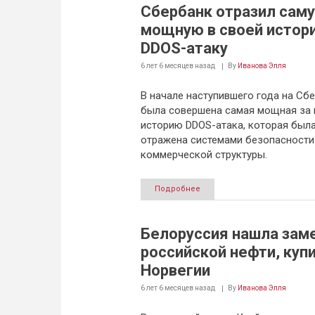
Сбербанк отразил сам
мощную в своей истор
DDOS-атаку
6 лет 6 месяцев
назад
By
Иванова Элля
В начале наступившего года на Сб
была совершена самая мощная за
историю DDOS-атака, которая был
отражена системами безопасности
коммерческой структуры.
Подробнее
Белоруссия нашла зам
российской нефти, купи
Норвегии
6 лет 6 месяцев
назад
By
Иванова Элля