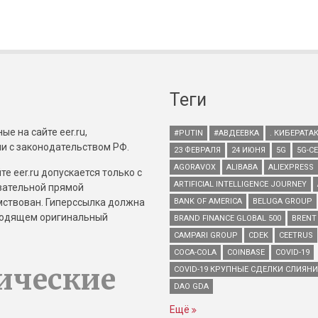
Теги
е на сайте eer.ru,
#PUTIN
#АВДЕЕВКА
. КИБЕРАТА
и с законодательством РФ.
23 ФЕВРАЛЯ
24 ИЮНЯ
5G
5G-С
AGORAVOX
ALIBABA
ALIEXPRESS
е eer.ru допускается только с
ARTIFICIAL INTELLIGENCE JOURNEY
зательной прямой
имствован. Гиперссылка должна
BANK OF AMERICA
BELUGA GROUP
зводящем оригинальный
BRAND FINANCE GLOBAL 500
BRENT
CAMPARI GROUP
CDEK
CEETRUS
COCA-COLA
COINBASE
COVID-19
ические
COVID-19 КРУПНЫЕ СДЕЛКИ СЛИЯН
DAO GDA
Ещё