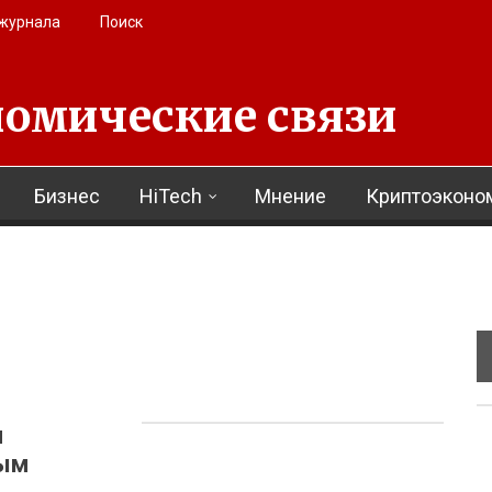
 журнала
Поиск
омические связи
Бизнес
HiTech
Мнение
Криптоэконо
м
ым