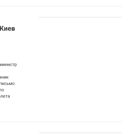
 Киев
 министр
вник
 письмо
по
олета