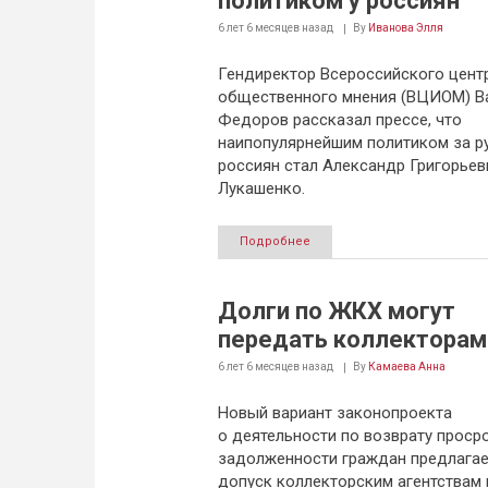
политиком у россиян
6 лет 6 месяцев
назад
By
Иванова Элля
Гендиректор Всероссийского цент
общественного мнения (ВЦИОМ) В
Федоров рассказал прессе, что
наипопулярнейшим политиком за р
россиян стал Александр Григорьев
Лукашенко.
Подробнее
Долги по ЖКХ могут
передать коллекторам
6 лет 6 месяцев
назад
By
Камаева Анна
Новый вариант законопроекта
о деятельности по возврату проср
задолженности граждан предлагае
допуск коллекторским агентствам 