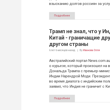
взысканию долгов россиян за услу
Подробнее
Трамп не знал, что у Ин
Китай - граничащие дру
другом страны
6 лет 6 месяцев
назад
By
Иванова Элля
Австралийский портал News.com.au
о курьезе, который произошел на 
Дональда Трампа с премьер-мини
Индии Нарендрой Моди. Президен
во время диалога с индийским пол
заявил, что Индия не граничит с Ки
Подробнее