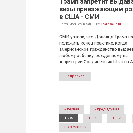
Трамп запретит выдав
визы приезжающим ро
в США - СМИ
6 лет 6 месяцев
назад
By
Иванова Элля
СМИ узнали, что Дональд Трамп н
положить конец практике, когда
американское гражданство выдае
любому ребенку, рожденному на
территории Соединенных Штатов А
Подробнее
Страницы
« первая
‹ предыдущая
…
1535
1536
1537
последняя »