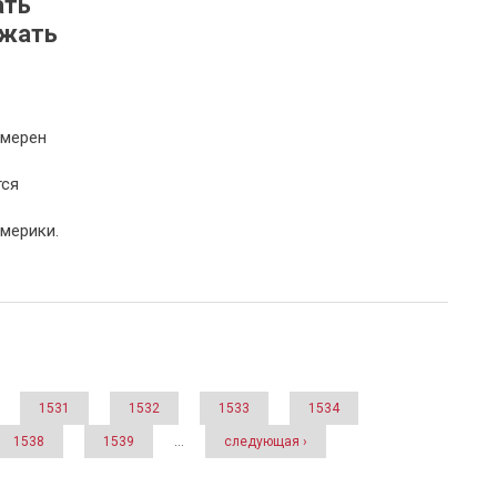
ать
жать
амерен
тся
мерики.
1531
1532
1533
1534
1538
1539
…
следующая ›