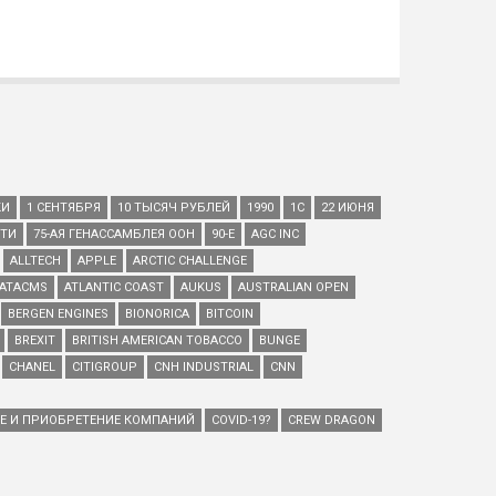
КИ
1 СЕНТЯБРЯ
10 ТЫСЯЧ РУБЛЕЙ
1990
1С
22 ИЮНЯ
ЕТИ
75-АЯ ГЕНАССАМБЛЕЯ ООН
90-Е
AGC INC
ALLTECH
APPLE
ARCTIC CHALLENGE
ATACMS
ATLANTIC COAST
AUKUS
AUSTRALIAN OPEN
BERGEN ENGINES
BIONORICA
BITCOIN
BREXIT
BRITISH AMERICAN TOBACCO
BUNGE
CHANEL
CITIGROUP
CNH INDUSTRIAL
CNN
ИЕ И ПРИОБРЕТЕНИЕ КОМПАНИЙ
COVID-19?
CREW DRAGON