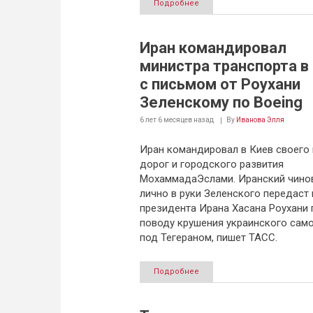
Подробнее
Иран командировал
министра транспорта в
с письмом от Роухани
Зеленскому по Boeing
6 лет 6 месяцев
назад
By
Иванова Элля
Иран командировал в Киев своего
дорог и городского развития
МохаммадаЭслами. Иранский чино
лично в руки Зеленского передаст
президента Ирана Хасана Роухани 
поводу крушения украинского сам
под Тегераном, пишет ТАСС.
Подробнее