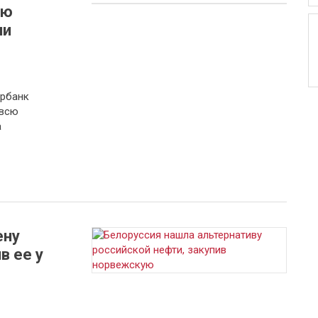
ую
ии
ербанк
 всю
а
ену
в ее у