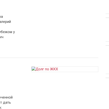
ра
алерий
убежом у
ич
оченной
т дать
к