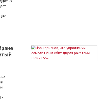
адцатых
удет
щих
Иране
битый
ние
ий
ми
».