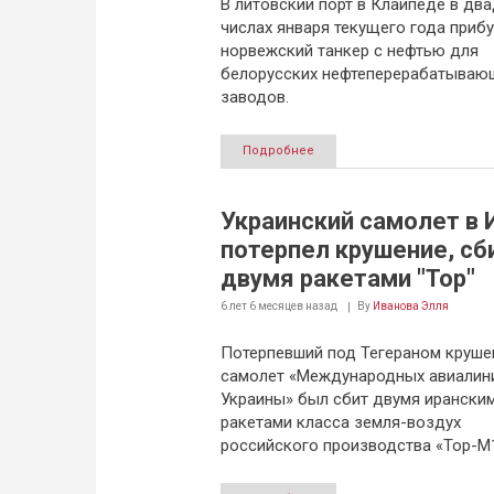
В литовский порт в Клайпеде в дв
числах января текущего года приб
норвежский танкер с нефтью для
белорусских нефтеперерабатываю
заводов.
Подробнее
Украинский самолет в 
потерпел крушение, с
двумя ракетами "Тор"
6 лет 6 месяцев
назад
By
Иванова Элля
Потерпевший под Тегераном круше
самолет «Международных авиалин
Украины» был сбит двумя ирански
ракетами класса земля-воздух
российского производства «Тор-М1