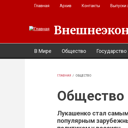
Перейти к основному содержанию
Главная
Архив
Контакты
Выпуски
Внешнеэкон
В Мире
Общество
Государство
ГЛАВНАЯ
/
ОБЩЕСТВО
Общество
Лукашенко стал самы
популярным зарубежн