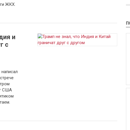
ги ЖКХ.
П
дия и
г с
 написал
встрече
стром
т США
итиком
таем.