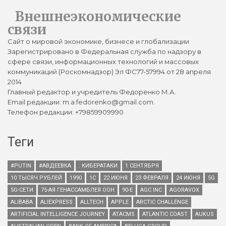
Внешнеэкономические
связи
Сайт о мировой экономике, бизнесе и глобализации
Зарегистрировано в Федеральная служба по надзору в
сфере связи, информационных технологий и массовых
коммуникаций (Роскомнадзор) Эл ФС77-57994 от 28 апреля
2014
Главный редактор и учредитель Федоренко М.А.
Email редакции: m.a.fedorenko@gmail.com.
Телефон редакции: +79859909990
Теги
#PUTIN
#АВДЕЕВКА
. КИБЕРАТАКИ
1 СЕНТЯБРЯ
10 ТЫСЯЧ РУБЛЕЙ
1990
1С
22 ИЮНЯ
23 ФЕВРАЛЯ
24 ИЮНЯ
5G
5G-СЕТИ
75-АЯ ГЕНАССАМБЛЕЯ ООН
90-Е
AGC INC
AGORAVOX
ALIBABA
ALIEXPRESS
ALLTECH
APPLE
ARCTIC CHALLENGE
ARTIFICIAL INTELLIGENCE JOURNEY
ATACMS
ATLANTIC COAST
AUKUS