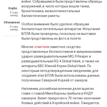
войне. Собравшимся были представлены образцы
вооружений, в число которых вошли танки,
Опубл.
бронетехника, межконтинентальные
3 года
назад
баллистические ракеты.
Обновлено
Особое внимание было уделено образцам
3 года
беспилотных летательных аппаратов. Испытания
назад
БПЛА были проведены, поскольку на выставке
были представлены их фото в полете.
Многие
отметили
заметное сходство
представленных беспилотников в американскими
ударно-разведывательными MQ-9 Reaper и
разведывательным RQ-4 Global Hawk, а также на
аппараты ВВС Южной Кореи Global Hawk. По
некоторым неподтвержденным сведениям, для
создания этих БПЛА были использованы данные,
полученные Северной Кореей от хакеров.
Напомним, российская военная делегация во
главе с главой Минобороны прибыла в КНДР
накануне. Визит приурочен к 70-летию окончания
боевых действий в Корейской войне. Ожидается,