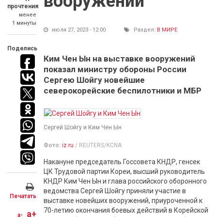
вооружений
прочтения
менее
1 минуты
июля 27, 2023 - 12:00
Раздел:
В МИРЕ
Поделись
Ким Чен Ын на выставке вооружений
показал министру обороны России
Сергею Шойгу новейшие
северокорейские беспилотники и МБР
Сергей Шойгу и Ким Чен Ын
Фото:
iz.ru
/ REUTERS/KCNA
Накануне председатель Госсовета КНДР, генсек
ЦК Трудовой партии Кореи, высший руководитель
КНДР Ким Чен Ын и глава российского оборонного
ведомства Сергей Шойгу приняли участие в
Печатать
выставке новейших вооружений, приуроченной к
70-летию окончания боевых действий в Корейской
a+
a-