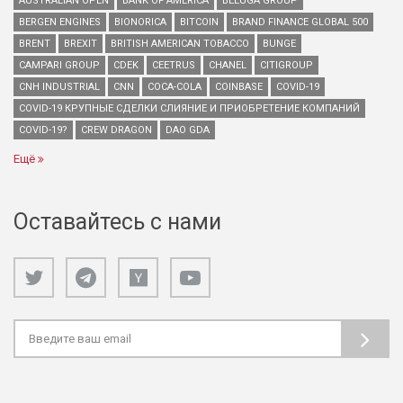
AUSTRALIAN OPEN
BANK OF AMERICA
BELUGA GROUP
BERGEN ENGINES
BIONORICA
BITCOIN
BRAND FINANCE GLOBAL 500
BRENT
BREXIT
BRITISH AMERICAN TOBACCO
BUNGE
CAMPARI GROUP
CDEK
CEETRUS
CHANEL
CITIGROUP
CNH INDUSTRIAL
CNN
COCA-COLA
COINBASE
COVID-19
COVID-19 КРУПНЫЕ СДЕЛКИ СЛИЯНИЕ И ПРИОБРЕТЕНИЕ КОМПАНИЙ
COVID-19?
CREW DRAGON
DAO GDA
Ещё
Оставайтесь с нами