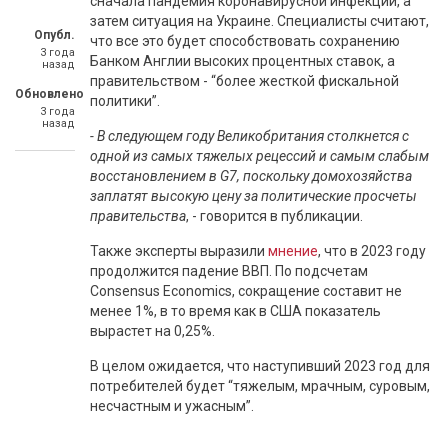
сначала пандемия коронавирусной инфекции, а
затем ситуация на Украине. Специалисты считают,
Опубл.
что все это будет способствовать сохранению
3 года
Банком Англии высоких процентных ставок, а
назад
правительством - “более жесткой фискальной
Обновлено
политики”.
3 года
назад
- В следующем году Великобритания столкнется с
одной из самых тяжелых рецессий и самым слабым
восстановлением в G7, поскольку домохозяйства
заплатят высокую цену за политические просчеты
правительства
, - говорится в публикации.
Также эксперты выразили
мнение
, что в 2023 году
продолжится падение ВВП. По подсчетам
Consensus Economics, сокращение составит не
менее 1%, в то время как в США показатель
вырастет на 0,25%.
В целом ожидается, что наступивший 2023 год для
потребителей будет “тяжелым, мрачным, суровым,
несчастным и ужасным”.