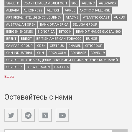
5G-СЕТИ
75-АЯ ГЕНАССАМБЛЕЯ ООН
90-Е
AGC INC
AGORAVOX
ALIBABA
ALIEXPRESS
ALLTECH
APPLE
ARCTIC CHALLENGE
ARTIFICIAL INTELLIGENCE JOURNEY
ATACMS
ATLANTIC COAST
AUKUS
AUSTRALIAN OPEN
BANK OF AMERICA
BELUGA GROUP
BERGEN ENGINES
BIONORICA
BITCOIN
BRAND FINANCE GLOBAL 500
BRENT
BREXIT
BRITISH AMERICAN TOBACCO
BUNGE
CAMPARI GROUP
CDEK
CEETRUS
CHANEL
CITIGROUP
CNH INDUSTRIAL
CNN
COCA-COLA
COINBASE
COVID-19
COVID-19 КРУПНЫЕ СДЕЛКИ СЛИЯНИЕ И ПРИОБРЕТЕНИЕ КОМПАНИЙ
COVID-19?
CREW DRAGON
DAO GDA
Ещё
Оставайтесь с нами