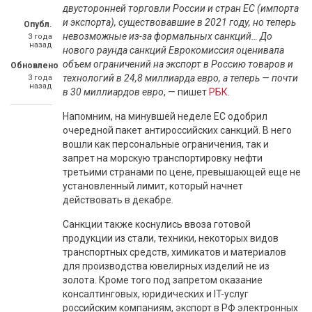
двусторонней торговли России и стран ЕС (импорта
и экспорта), существовавшие в 2021 году, но теперь
Опубл.
невозможные из-за формальных санкций… До
3 года
назад
нового раунда санкций Еврокомиссия оценивала
объем ограничений на экспорт в Россию товаров и
Обновлено
технологий в 24,8 миллиарда евро, а теперь — почти
3 года
назад
в 30 миллиардов евро
, — пишет
РБК
.
Напомним, на минувшей неделе ЕС одобрил
очередной пакет антироссийских санкций. В него
вошли как персональные ограничения, так и
запрет на морскую транспортировку нефти
третьими странами по цене, превышающей еще не
установленный лимит, который начнет
действовать в декабре.
Санкции также коснулись ввоза готовой
продукции из стали, техники, некоторых видов
транспортных средств, химикатов и материалов
для производства ювелирных изделий не из
золота. Кроме того под запретом оказание
консалтинговых, юридических и IT-услуг
российским компаниям, экспорт в РФ электронных