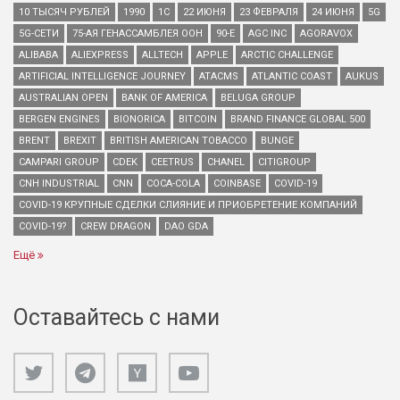
10 ТЫСЯЧ РУБЛЕЙ
1990
1С
22 ИЮНЯ
23 ФЕВРАЛЯ
24 ИЮНЯ
5G
5G-СЕТИ
75-АЯ ГЕНАССАМБЛЕЯ ООН
90-Е
AGC INC
AGORAVOX
ALIBABA
ALIEXPRESS
ALLTECH
APPLE
ARCTIC CHALLENGE
ARTIFICIAL INTELLIGENCE JOURNEY
ATACMS
ATLANTIC COAST
AUKUS
AUSTRALIAN OPEN
BANK OF AMERICA
BELUGA GROUP
BERGEN ENGINES
BIONORICA
BITCOIN
BRAND FINANCE GLOBAL 500
BRENT
BREXIT
BRITISH AMERICAN TOBACCO
BUNGE
CAMPARI GROUP
CDEK
CEETRUS
CHANEL
CITIGROUP
CNH INDUSTRIAL
CNN
COCA-COLA
COINBASE
COVID-19
COVID-19 КРУПНЫЕ СДЕЛКИ СЛИЯНИЕ И ПРИОБРЕТЕНИЕ КОМПАНИЙ
COVID-19?
CREW DRAGON
DAO GDA
Ещё
Оставайтесь с нами