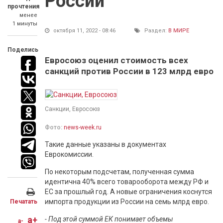
России
прочтения
менее
1 минуты
октября 11, 2022 - 08:46
Раздел:
В МИРЕ
Поделись
Евросоюз оценил стоимость всех
санкций против России в 123 млрд евро
Санкции, Евросоюз
Фото:
news-week.ru
Такие данные указаны в документах
Еврокомиссии.
По некоторым подсчетам, полученная сумма
идентична 40% всего товарооборота между РФ и
ЕС за прошлый год. А новые ограничения коснутся
импорта продукции из России на семь млрд евро.
Печатать
a+
- Под этой суммой ЕК понимает объемы
a-