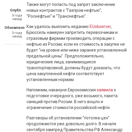
Также могут попасть под запрет заключение
новых контрактов с “Газпром нефтью”,
Опубл.
3 года
“Роснефтью” и “Транснефтью”.
назад
Как удалось выяснить изданию
EUobserver
,
Обновлено
Брюссель намерен запретить перевозчикам и
3 года
назад
страховым фирмам производить операции с
нефтью из России, если ее стоимость в закупке не
будет "на уровне или ниже заранее установленной
предельной цены". Предположительно,
юридические лица, занимающиеся
транспортировкой, должны будут доказать, что
цена закупленной нефти соответствует
установленным нормам.
Напомним, накануне Еврокомиссия
заявила
о
подготовке очередного, уже восьмого, пакета
санкций против России. В него вошло и
ограничение стоимости российской нефти.
Разговоры об установлении “потолка цен”
продолжаются уже довольно долго. В начале
сентября зампред Правительства РФ Александр