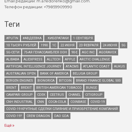
Email редакции: m.a.fedorenko@gmail.com.
Телефон редакции: +79859909990
Теги
#PUTIN
#АВДЕЕВКА
. КИБЕРАТАКИ
1 СЕНТЯБРЯ
10 ТЫСЯЧ РУБЛЕЙ
1990
1С
22 ИЮНЯ
23 ФЕВРАЛЯ
24 ИЮНЯ
5G
5G-СЕТИ
75-АЯ ГЕНАССАМБЛЕЯ ООН
90-Е
AGC INC
AGORAVOX
ALIBABA
ALIEXPRESS
ALLTECH
APPLE
ARCTIC CHALLENGE
ARTIFICIAL INTELLIGENCE JOURNEY
ATACMS
ATLANTIC COAST
AUKUS
AUSTRALIAN OPEN
BANK OF AMERICA
BELUGA GROUP
BERGEN ENGINES
BIONORICA
BITCOIN
BRAND FINANCE GLOBAL 500
BRENT
BREXIT
BRITISH AMERICAN TOBACCO
BUNGE
CAMPARI GROUP
CDEK
CEETRUS
CHANEL
CITIGROUP
CNH INDUSTRIAL
CNN
COCA-COLA
COINBASE
COVID-19
COVID-19 КРУПНЫЕ СДЕЛКИ СЛИЯНИЕ И ПРИОБРЕТЕНИЕ КОМПАНИЙ
COVID-19?
CREW DRAGON
DAO GDA
Ещё