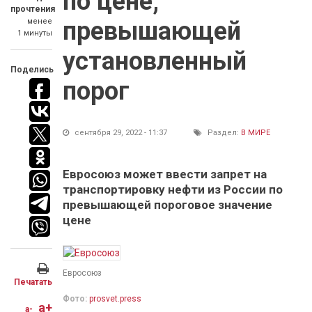
по цене,
прочтения
менее
превышающей
1 минуты
установленный
Поделись
порог
сентября 29, 2022 - 11:37
Раздел:
В МИРЕ
Евросоюз может ввести запрет на
транспортировку нефти из России по
превышающей пороговое значение
цене
Евросоюз
Печатать
Фото:
prosvet.press
a+
a-