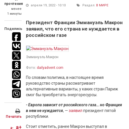
прочтения
апреля 19, 2022 - 10:10
Раздел:
В МИРЕ
менее
1 минуты
Президент Франции Эммануэль Макрон
заявил, что его страна не нуждается в
Поделись
российском газе
Эммануэль Макрон
Фото:
dailyadvent.com
По словам политика, в настоящее время
руководство страны рассматривает
альтернативные варианты, у каких стран Париж
смог бы приобретать энергоресурсы.
- Европа зависит от российского газа… но Франция
в нем не нуждается
, —
заявил
президент пятой
республики.
Печатать
a+
Стоит отметить, ранее Макрон выступал в
a-