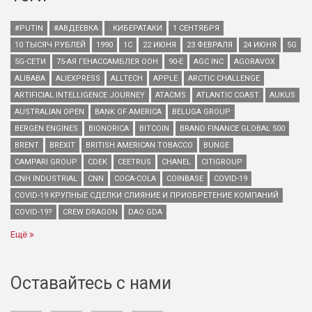
#PUTIN
#АВДЕЕВКА
. КИБЕРАТАКИ
1 СЕНТЯБРЯ
10 ТЫСЯЧ РУБЛЕЙ
1990
1С
22 ИЮНЯ
23 ФЕВРАЛЯ
24 ИЮНЯ
5G
5G-СЕТИ
75-АЯ ГЕНАССАМБЛЕЯ ООН
90-Е
AGC INC
AGORAVOX
ALIBABA
ALIEXPRESS
ALLTECH
APPLE
ARCTIC CHALLENGE
ARTIFICIAL INTELLIGENCE JOURNEY
ATACMS
ATLANTIC COAST
AUKUS
AUSTRALIAN OPEN
BANK OF AMERICA
BELUGA GROUP
BERGEN ENGINES
BIONORICA
BITCOIN
BRAND FINANCE GLOBAL 500
BRENT
BREXIT
BRITISH AMERICAN TOBACCO
BUNGE
CAMPARI GROUP
CDEK
CEETRUS
CHANEL
CITIGROUP
CNH INDUSTRIAL
CNN
COCA-COLA
COINBASE
COVID-19
COVID-19 КРУПНЫЕ СДЕЛКИ СЛИЯНИЕ И ПРИОБРЕТЕНИЕ КОМПАНИЙ
COVID-19?
CREW DRAGON
DAO GDA
Ещё
Оставайтесь с нами