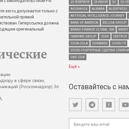
и с законодательством РФ.
23 ФЕВРАЛЯ
24 ИЮНЯ
5G
5G-С
AGORAVOX
ALIBABA
ALIEXPRESS
е eer.ru допускается только с
ARTIFICIAL INTELLIGENCE JOURNEY
зательной прямой
имствован. Гиперссылка должна
BANK OF AMERICA
BELUGA GROUP
зводящем оригинальный
BRAND FINANCE GLOBAL 500
BRENT
CAMPARI GROUP
CDEK
CEETRUS
COCA-COLA
COINBASE
COVID-19
ические
COVID-19 КРУПНЫЕ СДЕЛКИ СЛИЯН
DAO GDA
Ещё
зации
дзору в сфере связи,
Оставайтесь с на
никаций (Роскомнадзор) Эл
А.