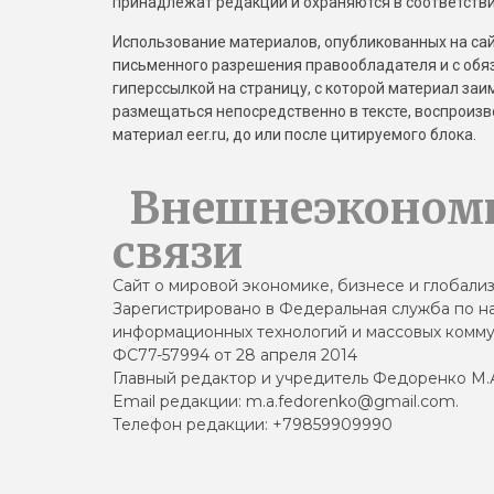
принадлежат редакции и охраняются в соответстви
Использование материалов, опубликованных на сайт
письменного разрешения правообладателя и с обя
гиперссылкой на страницу, с которой материал за
размещаться непосредственно в тексте, воспрои
материал eer.ru, до или после цитируемого блока.
Внешнеэконом
связи
Сайт о мировой экономике, бизнесе и глобали
Зарегистрировано в Федеральная служба по на
информационных технологий и массовых комму
ФС77-57994 от 28 апреля 2014
Главный редактор и учредитель Федоренко М.
Email редакции: m.a.fedorenko@gmail.com.
Телефон редакции: +79859909990