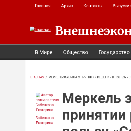
Перейти к основному содержанию
Главная
Архив
Контакты
Выпуски
Внешнеэкон
В Мире
Общество
Государство
ГЛАВНАЯ
/
МЕРКЕЛЬ ЗАЯВИЛА О ПРИНЯТИИ РЕШЕНИЯ В ПОЛЬЗУ «
Меркель з
принятии
Бабенкова
Екатерина