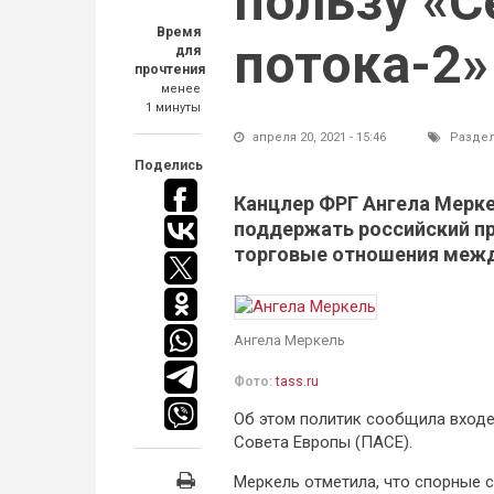
пользу «С
Время
потока-2»
для
прочтения
менее
1 минуты
апреля 20, 2021 - 15:46
Разде
Поделись
Канцлер ФРГ Ангела Мерке
поддержать российский пр
торговые отношения межд
Ангела Меркель
Фото:
tass.ru
Об этом политик сообщила вход
Совета Европы (ПАСЕ).
Меркель отметила, что спорные с