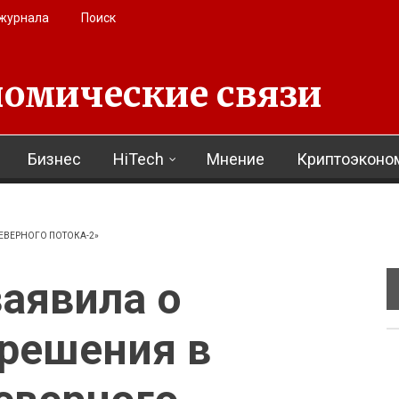
 журнала
Поиск
омические связи
Бизнес
HiTech
Мнение
Криптоэконо
СЕВЕРНОГО ПОТОКА-2»
аявила о
 решения в