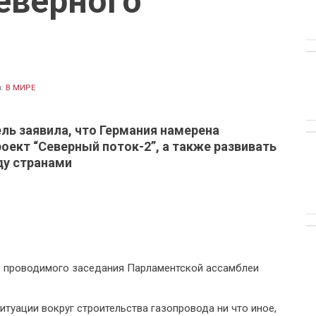
еверного
л:
В МИРЕ
ль заявила, что Германия намерена
оект “Северный поток-2”, а также развивать
у странами
е проводимого заседания Парламентской ассамблеи
итуации вокруг строительства газопровода ни что иное,