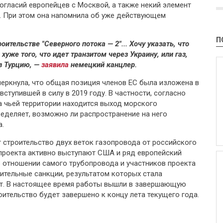
огласий европейцев с Москвой, а также некий элемент
. При этом она напомнила об уже действующем
П
оительстве "Северного потока — 2"... Хочу указать, что
е хуже того, что идет транзитом через Украину, или газ,
з Турцию, —
заявила
немецкий канцлер.
еркнула, что общая позиция членов ЕС была изложена в
ступившей в силу в 2019 году. В частности, согласно
а чьей территории находится выход морского
еделяет, возможно ли распространение на него
а.
 строительство двух веток газопровода от российского
проекта активно выступают США и ряд европейский
 В отношении самого трубопровода и участников проекта
ительные санкции, результатом которых стала
от. В настоящее время работы вышли в завершающую
оительство будет завершено к концу лета текущего года.