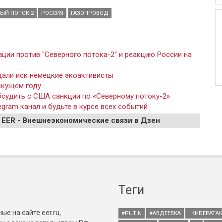
ЫЙ ПОТОК-2
РОССИЯ
ГАЗОПРОВОД
ции против "Северного потока-2" и реакцию России на
дали иск немецкие экоактивисты
екущем году
бсудить с США санкции по «Северному потоку-2»
gram канал и будьте в курсе всех событий
 EER - Внешнеэкономические связи в Дзен
Теги
е на сайте eer.ru,
#PUTIN
#АВДЕЕВКА
. КИБЕРАТА