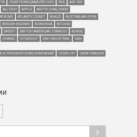
ЕТИ
75-АЯ ГЕНАССАМБЛЕЯ ООН
90-Е
AGC INC
ALLTECH
APPLE
ARCTIC CHALLENGE
ATACMS
ATLANTIC COAST
AUKUS
AUSTRALIAN OPEN
BERGEN ENGINES
BIONORICA
BITCOIN
BREXIT
BRITISH AMERICAN TOBACCO
BUNGE
CHANEL
CITIGROUP
CNH INDUSTRIAL
CNN
ИЕ И ПРИОБРЕТЕНИЕ КОМПАНИЙ
COVID-19?
CREW DRAGON
ми