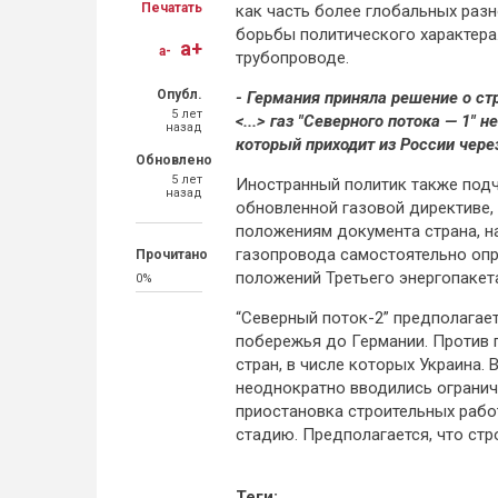
Печатать
как часть более глобальных разн
борьбы политического характера
a+
a-
трубопроводе.
Опубл.
- Германия приняла решение о стр
5 лет
<...> газ "Северного потока — 1" н
назад
который приходит из России чере
Обновлено
5 лет
Иностранный политик также подч
назад
обновленной газовой директиве, в
положениям документа страна, н
газопровода самостоятельно опр
Прочитано
положений Третьего энергопакет
0%
“Северный поток-2” предполагает
побережья до Германии. Против 
стран, в числе которых Украина.
неоднократно вводились огранич
приостановка строительных раб
стадию. Предполагается, что стр
Теги: