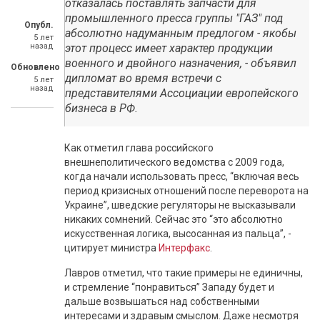
отказалась поставлять запчасти для
промышленного пресса группы "ГАЗ" под
Опубл.
абсолютно надуманным предлогом - якобы
5 лет
назад
этот процесс имеет характер продукции
военного и двойного назначения, - объявил
Обновлено
дипломат во время встречи с
5 лет
назад
представителями Ассоциации европейского
бизнеса в РФ.
Как отметил глава российского
внешнеполитического ведомства с 2009 года,
когда начали использовать пресс, “включая весь
период кризисных отношений после переворота на
Украине”, шведские регуляторы не высказывали
никаких сомнений. Сейчас это “это абсолютно
искусственная логика, высосанная из пальца”, -
цитирует министра
Интерфакс
.
Лавров отметил, что такие примеры не единичны,
и стремление “понравиться” Западу будет и
дальше возвышаться над собственными
интересами и здравым смыслом. Даже несмотря