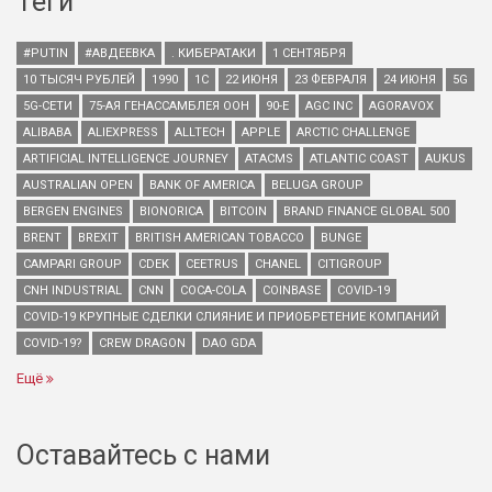
Теги
#PUTIN
#АВДЕЕВКА
. КИБЕРАТАКИ
1 СЕНТЯБРЯ
10 ТЫСЯЧ РУБЛЕЙ
1990
1С
22 ИЮНЯ
23 ФЕВРАЛЯ
24 ИЮНЯ
5G
5G-СЕТИ
75-АЯ ГЕНАССАМБЛЕЯ ООН
90-Е
AGC INC
AGORAVOX
ALIBABA
ALIEXPRESS
ALLTECH
APPLE
ARCTIC CHALLENGE
ARTIFICIAL INTELLIGENCE JOURNEY
ATACMS
ATLANTIC COAST
AUKUS
AUSTRALIAN OPEN
BANK OF AMERICA
BELUGA GROUP
BERGEN ENGINES
BIONORICA
BITCOIN
BRAND FINANCE GLOBAL 500
BRENT
BREXIT
BRITISH AMERICAN TOBACCO
BUNGE
CAMPARI GROUP
CDEK
CEETRUS
CHANEL
CITIGROUP
CNH INDUSTRIAL
CNN
COCA-COLA
COINBASE
COVID-19
COVID-19 КРУПНЫЕ СДЕЛКИ СЛИЯНИЕ И ПРИОБРЕТЕНИЕ КОМПАНИЙ
COVID-19?
CREW DRAGON
DAO GDA
Ещё
Оставайтесь с нами