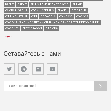
BRENT
BREXIT
BRITISH AMERICAN TOBACCO
BUNGE
CAMPARI GROUP
CDEK
CEETRUS
CHANEL
CITIGROUP
CNH INDUSTRIAL
CNN
COCA-COLA
COINBASE
COVID-19
COVID-19 КРУПНЫЕ СДЕЛКИ СЛИЯНИЕ И ПРИОБРЕТЕНИЕ КОМПАНИЙ
COVID-19?
CREW DRAGON
DAO GDA
Ещё
Оставайтесь с нами