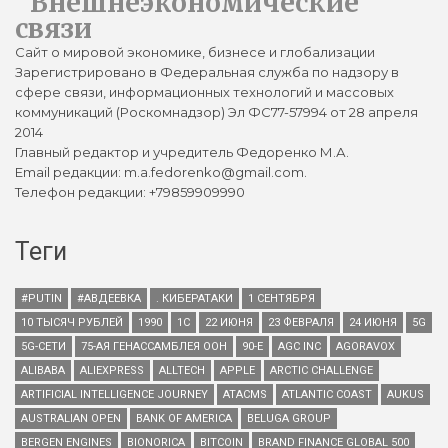
Внешнеэкономические
связи
Сайт о мировой экономике, бизнесе и глобализации
Зарегистрировано в Федеральная служба по надзору в
сфере связи, информационных технологий и массовых
коммуникаций (Роскомнадзор) Эл ФС77-57994 от 28 апреля
2014
Главный редактор и учредитель Федоренко М.А.
Email редакции: m.a.fedorenko@gmail.com.
Телефон редакции: +79859909990
Теги
#PUTIN
#АВДЕЕВКА
. КИБЕРАТАКИ
1 СЕНТЯБРЯ
10 ТЫСЯЧ РУБЛЕЙ
1990
1С
22 ИЮНЯ
23 ФЕВРАЛЯ
24 ИЮНЯ
5G
5G-СЕТИ
75-АЯ ГЕНАССАМБЛЕЯ ООН
90-Е
AGC INC
AGORAVOX
ALIBABA
ALIEXPRESS
ALLTECH
APPLE
ARCTIC CHALLENGE
ARTIFICIAL INTELLIGENCE JOURNEY
ATACMS
ATLANTIC COAST
AUKUS
AUSTRALIAN OPEN
BANK OF AMERICA
BELUGA GROUP
BERGEN ENGINES
BIONORICA
BITCOIN
BRAND FINANCE GLOBAL 500