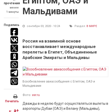
Египтом, ОАЭ и
прочтения
менее
Мальдивами
1 минуты
Поделись
сентября 03, 2020 - 10:24
Раздел:
В МИРЕ
Россия на взаимной основе
восстанавливает международные
перелеты в Египет, Объединенные
Арабские Эмираты и Мальдивы
Возобновление авиасообщения с Египтом, ОАЭ и
Мальдивами
Фото:
eer.ru
Печатать
Дважды в неделю будут осуществляться вылеты в
аэропорты Дубаи (ОАЭ) и Велану (Мальдивы),
a+
a-