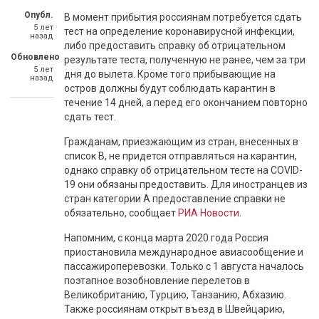
Опубл.
В момент прибытия россиянам потребуется сдать
5 лет
тест на определение коронавирусной инфекции,
назад
либо предоставить справку об отрицательном
Обновлено
результате теста, полученную не ранее, чем за три
5 лет
дня до вылета. Кроме того прибывающие на
назад
остров должны будут соблюдать карантин в
течение 14 дней, а перед его окончанием повторно
сдать тест.
Гражданам, приезжающим из стран, внесенных в
список В, не придется отправляться на карантин,
однако справку об отрицательном тесте на COVID-
19 они обязаны предоставить. Для иностранцев из
стран категории А предоставление справки не
обязательно, сообщает
РИА Новости
.
Напомним, с конца марта 2020 года Россия
приостановила международное авиасообщение и
пассажироперевозки. Только с 1 августа началось
поэтапное возобновление перелетов в
Великобританию, Турцию, Танзанию, Абхазию.
Также россиянам открыт въезд в Швейцарию,