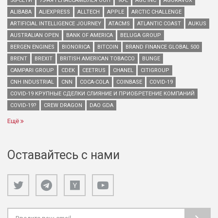
5G-СЕТИ
75-АЯ ГЕНАССАМБЛЕЯ ООН
90-Е
AGC INC
AGORAVOX
ALIBABA
ALIEXPRESS
ALLTECH
APPLE
ARCTIC CHALLENGE
ARTIFICIAL INTELLIGENCE JOURNEY
ATACMS
ATLANTIC COAST
AUKUS
AUSTRALIAN OPEN
BANK OF AMERICA
BELUGA GROUP
BERGEN ENGINES
BIONORICA
BITCOIN
BRAND FINANCE GLOBAL 500
BRENT
BREXIT
BRITISH AMERICAN TOBACCO
BUNGE
CAMPARI GROUP
CDEK
CEETRUS
CHANEL
CITIGROUP
CNH INDUSTRIAL
CNN
COCA-COLA
COINBASE
COVID-19
COVID-19 КРУПНЫЕ СДЕЛКИ СЛИЯНИЕ И ПРИОБРЕТЕНИЕ КОМПАНИЙ
COVID-19?
CREW DRAGON
DAO GDA
Ещё
Оставайтесь с нами