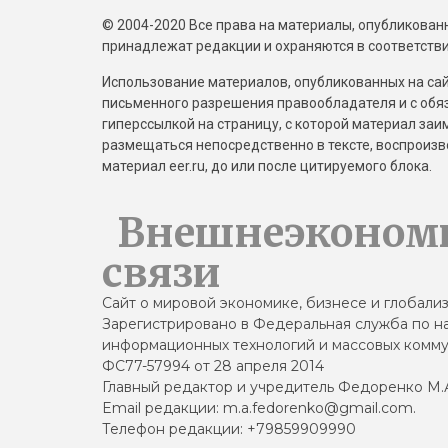
© 2004-2020 Все права на материалы, опубликованны
принадлежат редакции и охраняются в соответстви
Использование материалов, опубликованных на сайт
письменного разрешения правообладателя и с обя
гиперссылкой на страницу, с которой материал за
размещаться непосредственно в тексте, воспрои
материал eer.ru, до или после цитируемого блока.
Внешнеэконом
связи
Сайт о мировой экономике, бизнесе и глобали
Зарегистрировано в Федеральная служба по на
информационных технологий и массовых комму
ФС77-57994 от 28 апреля 2014
Главный редактор и учредитель Федоренко М.
Email редакции: m.a.fedorenko@gmail.com.
Телефон редакции: +79859909990