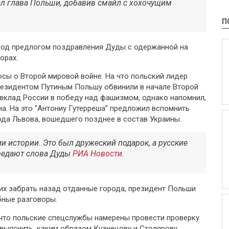
сал глава Польши, добавив смайл с хохочущим
П
под предлогом поздравления Дуды с одержанной на
орах.
сы о Второй мировой войне. На что польский лидер
президентом Путиным Польшу обвинили в начале Второй
вклад России в победу над фашизмом, однако напомнил,
а. На это “Антониу Гутерреша” предложил вспомнить
да Львова, вошедшего позднее в состав Украины.
и истории. Это был дружеский подарок, а русские
ередают слова Дуды
РИА Новости
.
их забрать назад отданные города, президент Польши
бные разговоры.
что польские спецслужбы намерены провести проверку
 выяснить, каким образом Кузнецову и Столярову