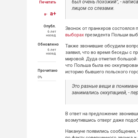
был очень похожий", - напи
Печатать
лицом со слезами.
a+
a-
Опубл.
Звонок от пранкеров состоялся 
6 лет
выборах
президента Польши выб
назад
Обновлено
Также звонившие обсудили вопро
6 лет
заявил, что во время беседы с 
назад
мировой. Дуда отметил большой 
что Польша была ею оккупирован
Прочитано
историю бывшего польского горо
0%
Это разные вещи в понимани
занимались оккупацией, - п
В ответ на предложение звонивш
возмутившись отверг даже подо
Накануне появились сообщения, 
по факту совершенного звонка и