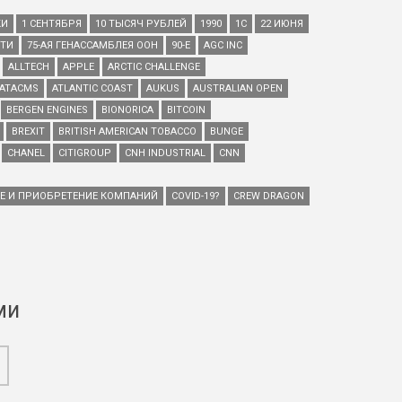
КИ
1 СЕНТЯБРЯ
10 ТЫСЯЧ РУБЛЕЙ
1990
1С
22 ИЮНЯ
ЕТИ
75-АЯ ГЕНАССАМБЛЕЯ ООН
90-Е
AGC INC
ALLTECH
APPLE
ARCTIC CHALLENGE
ATACMS
ATLANTIC COAST
AUKUS
AUSTRALIAN OPEN
BERGEN ENGINES
BIONORICA
BITCOIN
BREXIT
BRITISH AMERICAN TOBACCO
BUNGE
CHANEL
CITIGROUP
CNH INDUSTRIAL
CNN
ИЕ И ПРИОБРЕТЕНИЕ КОМПАНИЙ
COVID-19?
CREW DRAGON
ми