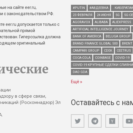
е на сайте eer.ru,
#PUTIN
#АВДЕЕВКА
. КИБЕРАТА
и с законодательством РФ.
23 ФЕВРАЛЯ
24 ИЮНЯ
5G
5G-С
AGORAVOX
ALIBABA
ALIEXPRESS
е eer.ru допускается только с
ARTIFICIAL INTELLIGENCE JOURNEY
зательной прямой
имствован. Гиперссылка должна
BANK OF AMERICA
BELUGA GROUP
зводящем оригинальный
BRAND FINANCE GLOBAL 500
BRENT
CAMPARI GROUP
CDEK
CEETRUS
COCA-COLA
COINBASE
COVID-19
ические
COVID-19 КРУПНЫЕ СДЕЛКИ СЛИЯН
DAO GDA
Ещё
зации
дзору в сфере связи,
Оставайтесь с на
никаций (Роскомнадзор) Эл
А.