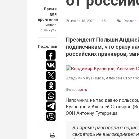
от россий
Время
для
прочтения
июля 16, 2020 - 11:45
Раздел:
менее
1 минуты
Президент Польши Анджей 
подписчикам, что сразу н
Поделись
российских пранкеров, за
Владимир Кузнецов, Алексей Столяр
Фото:
eer.ru
Напомним, не так давно польско
Кузнецов и Алексей Столяров (В
ООН Антониу Гутерреша.
Во время разговора я сориен
секретарь не выговаривает н