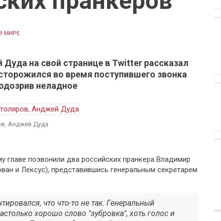
ских пранкеров
В МИРЕ
Дуда на свой странице в Twitter рассказал
асторожился во время поступившего звонка
подозрив неладное
ов, Анджей Дуда
му главе позвонили два российских пранкера Владимир
ован и Лексус), представившись генеральным секретарем
тировался, что что-то не так. Генеральный
астолько хорошо слово "зубровка", хоть голос и