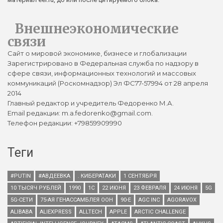
Внешнеэкономические
связи
Сайт о мировой экономике, бизнесе и глобализации
Зарегистрировано в Федеральная служба по надзору в
сфере связи, информационных технологий и массовых
коммуникаций (Роскомнадзор) Эл ФС77-57994 от 28 апреля
2014
Главный редактор и учредитель Федоренко М.А.
Email редакции: m.a.fedorenko@gmail.com.
Телефон редакции: +79859909990
Теги
#PUTIN
#АВДЕЕВКА
. КИБЕРАТАКИ
1 СЕНТЯБРЯ
10 ТЫСЯЧ РУБЛЕЙ
1990
1С
22 ИЮНЯ
23 ФЕВРАЛЯ
24 ИЮНЯ
5G
5G-СЕТИ
75-АЯ ГЕНАССАМБЛЕЯ ООН
90-Е
AGC INC
AGORAVOX
ALIBABA
ALIEXPRESS
ALLTECH
APPLE
ARCTIC CHALLENGE