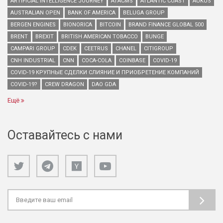
ARTIFICIAL INTELLIGENCE JOURNEY
ATACMS
ATLANTIC COAST
AUKUS
AUSTRALIAN OPEN
BANK OF AMERICA
BELUGA GROUP
BERGEN ENGINES
BIONORICA
BITCOIN
BRAND FINANCE GLOBAL 500
BRENT
BREXIT
BRITISH AMERICAN TOBACCO
BUNGE
CAMPARI GROUP
CDEK
CEETRUS
CHANEL
CITIGROUP
CNH INDUSTRIAL
CNN
COCA-COLA
COINBASE
COVID-19
COVID-19 КРУПНЫЕ СДЕЛКИ СЛИЯНИЕ И ПРИОБРЕТЕНИЕ КОМПАНИЙ
COVID-19?
CREW DRAGON
DAO GDA
Ещё
Оставайтесь с нами