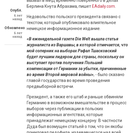
вызвал в МИД временно поверенного в делах
Берлина Кнута Абрахама, пишет
ЕАdaily.com
.
Опубл.
6 лет
Недовольство польского президента связано с
назад
текстом, который опубликовало влиятельное
Обновлено
немецкое информационное издание.
6 лет
назад
«В еженедельной газете Die Welt вышла статья
журналиста из Варшавы, в которой отмечается, что
мой соперник на выборах Рафал Тшасковский
будет лучшим лидером для страны, поскольку он
выступает против получения Польшей
компенсации от Германии за убытки, причиненные
во время Второй мировой войны»
, - было сказано
главой государства во время проведения
предвыборной встречи.
Президент, а также его штаб и раньше обвиняли
Германию в возможном вмешательстве в процесс
выборов через публикации в польских
информационных агентствах, которые
принадлежат немецкому концерну. В частности
Дуда был возмущен статьей о том, что он якобы
помиловал педофила, издевавшегося над всей