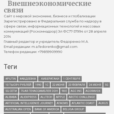
Внешнеэкономические
связи
Сайт о мировой экономике, бизнесе и глобализации
Зарегистрировано в Федеральная служба по надзору в
сфере связи, информационных технологий и массовых
коммуникаций (Роскомнадзор) Эл ФС77-57994 от 28 апреля
2014
Главный редактор и учредитель Федоренко М.А.
Email редакции: m.a.fedorenko@gmail.com.
Телефон редакции: +79859909990
Теги
#PUTIN
#АВДЕЕВКА
. КИБЕРАТАКИ
1 СЕНТЯБРЯ
10 ТЫСЯЧ РУБЛЕЙ
1990
1С
22 ИЮНЯ
23 ФЕВРАЛЯ
24 ИЮНЯ
5G
5G-СЕТИ
75-АЯ ГЕНАССАМБЛЕЯ ООН
90-Е
AGC INC
AGORAVOX
ALIBABA
ALIEXPRESS
ALLTECH
APPLE
ARCTIC CHALLENGE
ARTIFICIAL INTELLIGENCE JOURNEY
ATACMS
ATLANTIC COAST
AUKUS
AUSTRALIAN OPEN
BANK OF AMERICA
BELUGA GROUP