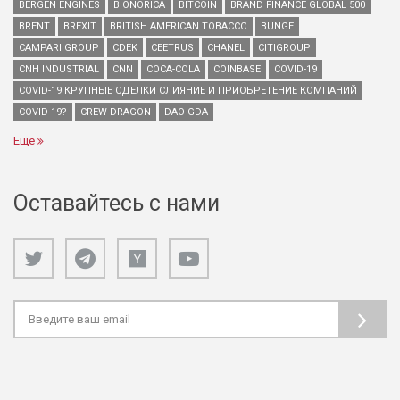
BERGEN ENGINES
BIONORICA
BITCOIN
BRAND FINANCE GLOBAL 500
BRENT
BREXIT
BRITISH AMERICAN TOBACCO
BUNGE
CAMPARI GROUP
CDEK
CEETRUS
CHANEL
CITIGROUP
CNH INDUSTRIAL
CNN
COCA-COLA
COINBASE
COVID-19
COVID-19 КРУПНЫЕ СДЕЛКИ СЛИЯНИЕ И ПРИОБРЕТЕНИЕ КОМПАНИЙ
COVID-19?
CREW DRAGON
DAO GDA
Ещё
Оставайтесь с нами