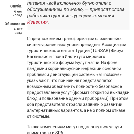
питания «всё включено» бутик-отели с
Опубл.
обслуживанием по меню, — приводят слова
6 лет
работника одной из турецких компаний
назад
Известия
.
Обновлено
6 лет
назад
С предложением трансформации сложившейся
системы ранее выступили президент Ассоциации
туристических агентств Турции (TURSAB) Фируз
Баглыкайя и глава Института мирового
туристического форума Булут Багчи. На фоне
пандемии коронавирусной инфекции основной
проблемой действующей системы «all inclusive»
указывают, что при ней не представляется
возможным обеспечить полностью безопасное
предоставление услуг (формат открытой выкладки
блюд и пользование одними приборами). При этом
оба представителя отрасли заявили о развитии
альтернативных вариантов, а не о полном отказе
от системы.
Также изменениям могут подвергнуться услуги
аниматоров и SPA.