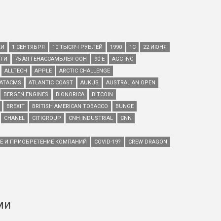
КИ
1 СЕНТЯБРЯ
10 ТЫСЯЧ РУБЛЕЙ
1990
1С
22 ИЮНЯ
ЕТИ
75-АЯ ГЕНАССАМБЛЕЯ ООН
90-Е
AGC INC
ALLTECH
APPLE
ARCTIC CHALLENGE
ATACMS
ATLANTIC COAST
AUKUS
AUSTRALIAN OPEN
BERGEN ENGINES
BIONORICA
BITCOIN
BREXIT
BRITISH AMERICAN TOBACCO
BUNGE
CHANEL
CITIGROUP
CNH INDUSTRIAL
CNN
ИЕ И ПРИОБРЕТЕНИЕ КОМПАНИЙ
COVID-19?
CREW DRAGON
ми