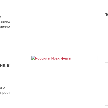
П
р
давних
еменно
о
на в
а
ого
, рост