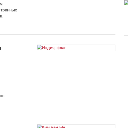
ом
странных
в.
и
а
ов.