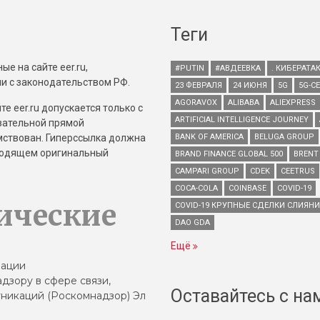
Теги
е на сайте eer.ru,
#PUTIN
#АВДЕЕВКА
. КИБЕРАТА
и с законодательством РФ.
23 ФЕВРАЛЯ
24 ИЮНЯ
5G
5G-С
AGORAVOX
ALIBABA
ALIEXPRESS
е eer.ru допускается только с
ARTIFICIAL INTELLIGENCE JOURNEY
зательной прямой
имствован. Гиперссылка должна
BANK OF AMERICA
BELUGA GROUP
зводящем оригинальный
BRAND FINANCE GLOBAL 500
BRENT
CAMPARI GROUP
CDEK
CEETRUS
COCA-COLA
COINBASE
COVID-19
ические
COVID-19 КРУПНЫЕ СДЕЛКИ СЛИЯН
DAO GDA
Ещё
зации
дзору в сфере связи,
Оставайтесь с на
никаций (Роскомнадзор) Эл