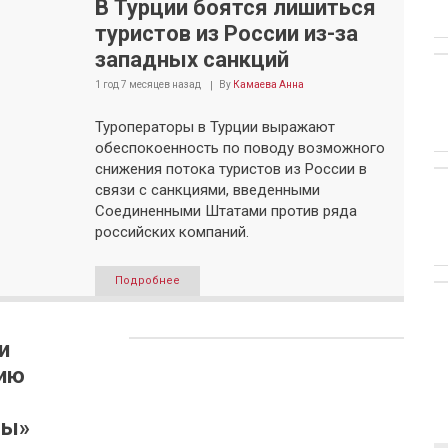
В Турции боятся лишиться
туристов из России из-за
западных санкций
1 год 7 месяцев
назад
By
Камаева Анна
Туроператоры в Турции выражают
обеспокоенность по поводу возможного
снижения потока туристов из России в
связи с санкциями, введенными
Соединенными Штатами против ряда
российских компаний.
Подробнее
и
зию
ты»