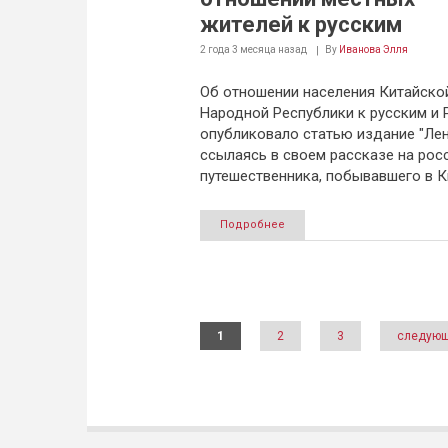
жителей к русским
2 года 3 месяца
назад
By
Иванова Элля
Об отношении населения Китайско
Народной Республики к русским и 
опубликовало статью издание "Лент
ссылаясь в своем рассказе на рос
путешественника, побывавшего в К
Подробнее
Страницы
1
2
3
следующ