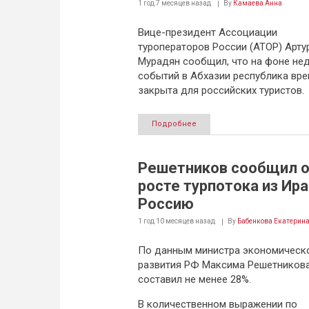
1 год 7 месяцев
назад
By
Камаева Анна
Вице-президент Ассоциации
туроператоров России (АТОР) Арту
Мурадян сообщил, что на фоне не
событий в Абхазии республика вр
закрыта для российских туристов.
Подробнее
Решетников сообщил 
росте турпотока из Ира
Россию
1 год 10 месяцев
назад
By
Бабенкова Екатерин
По данным министра экономическ
развития РФ Максима Решетникова
составил не менее 28%.
В количественном выражении по