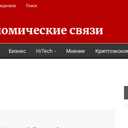
 журнала
Поиск
омические связи
Бизнес
HiTech
Мнение
Криптоэконо