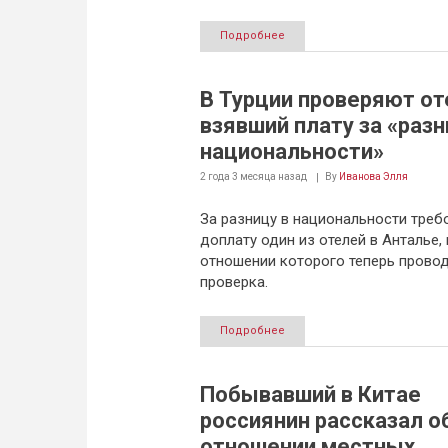
Подробнее
В Турции проверяют от
взявший плату за «разн
национальности»
2 года 3 месяца
назад
By
Иванова Элля
За разницу в национальности треб
доплату один из отелей в Анталье, 
отношении которого теперь прово
проверка.
Подробнее
Побывавший в Китае
россиянин рассказал о
отношении местных