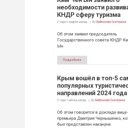
необходимости развива
КНДР сферу туризма
2 года 2 недели
назад
By
Бабенкова Екатерина
Об этом заявил председатель
Государственного совета КНДР Ки
Ын.
Подробнее
Крым вошёл в топ-5 с
популярных туристиче
направлений 2024 года
2 года 1 месяц
назад
By
Бабенкова Екатерина
Об этом говорится в докладе вице
премьера Дмитрия Чернышенко, к
был представлен накануне.