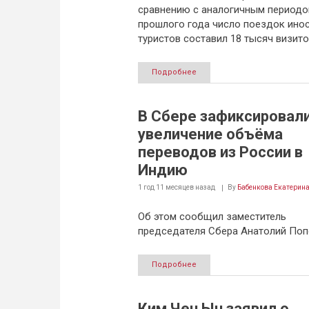
сравнению с аналогичным период
прошлого года число поездок ино
туристов составил 18 тысяч визито
Подробнее
В Сбере зафиксировал
увеличение объёма
переводов из России в
Индию
1 год 11 месяцев
назад
By
Бабенкова Екатерин
Об этом сообщил заместитель
председателя Сбера Анатолий Поп
Подробнее
Ким Чен Ын заявил о