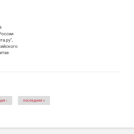
й
России
а.ру",
сийского
итае.
ая ›
последняя »