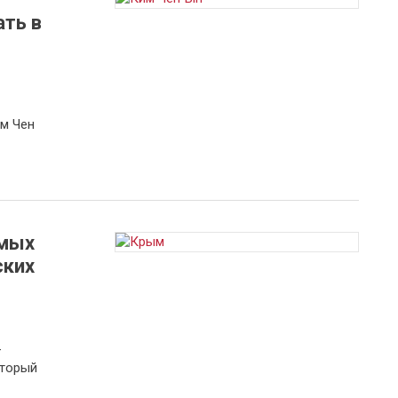
ть в
м Чен
амых
ских
-
оторый