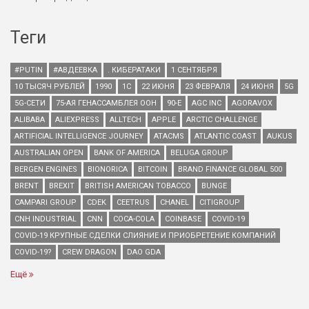
Теги
#PUTIN
#АВДЕЕВКА
. КИБЕРАТАКИ
1 СЕНТЯБРЯ
10 ТЫСЯЧ РУБЛЕЙ
1990
1С
22 ИЮНЯ
23 ФЕВРАЛЯ
24 ИЮНЯ
5G
5G-СЕТИ
75-АЯ ГЕНАССАМБЛЕЯ ООН
90-Е
AGC INC
AGORAVOX
ALIBABA
ALIEXPRESS
ALLTECH
APPLE
ARCTIC CHALLENGE
ARTIFICIAL INTELLIGENCE JOURNEY
ATACMS
ATLANTIC COAST
AUKUS
AUSTRALIAN OPEN
BANK OF AMERICA
BELUGA GROUP
BERGEN ENGINES
BIONORICA
BITCOIN
BRAND FINANCE GLOBAL 500
BRENT
BREXIT
BRITISH AMERICAN TOBACCO
BUNGE
CAMPARI GROUP
CDEK
CEETRUS
CHANEL
CITIGROUP
CNH INDUSTRIAL
CNN
COCA-COLA
COINBASE
COVID-19
COVID-19 КРУПНЫЕ СДЕЛКИ СЛИЯНИЕ И ПРИОБРЕТЕНИЕ КОМПАНИЙ
COVID-19?
CREW DRAGON
DAO GDA
Ещё