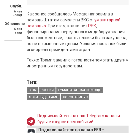
Опубл.
6 лет
Как ранее сообщалось Москва направила в
назад
помощь Штатам самолеты ВКС с
гуманитарной
Обновлено
помощью
. При этом, как пишет
РБК
,
6 лет
финансирование переданного медоборудования
назад
было совместным, - часть техники была закуплена,
но не по рыночным ценам. Условия поставок были
оговорены президентами стран.
Также Трамп заявил о готовности помогать другим
иностранным государствам.
Теги:
США
РОССИЯ
ГУМАНИТАРНАЯ ПОМОЩЬ
ДОНАЛЬД ТРАМП
КОРОНАВИРУС
Подписывайтесь на наш Telegram канал и
будьте в курсе всех событий
Подписывайтесь на канал EER -