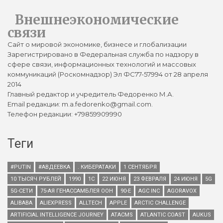
Внешнеэкономические
связи
Сайт о мировой экономике, бизнесе и глобализации
Зарегистрировано в Федеральная служба по надзору в
сфере связи, информационных технологий и массовых
коммуникаций (Роскомнадзор) Эл ФС77-57994 от 28 апреля
2014
Главный редактор и учредитель Федоренко М.А.
Email редакции: m.a.fedorenko@gmail.com.
Телефон редакции: +79859909990
Теги
#PUTIN
#АВДЕЕВКА
. КИБЕРАТАКИ
1 СЕНТЯБРЯ
10 ТЫСЯЧ РУБЛЕЙ
1990
1С
22 ИЮНЯ
23 ФЕВРАЛЯ
24 ИЮНЯ
5G
5G-СЕТИ
75-АЯ ГЕНАССАМБЛЕЯ ООН
90-Е
AGC INC
AGORAVOX
ALIBABA
ALIEXPRESS
ALLTECH
APPLE
ARCTIC CHALLENGE
ARTIFICIAL INTELLIGENCE JOURNEY
ATACMS
ATLANTIC COAST
AUKUS