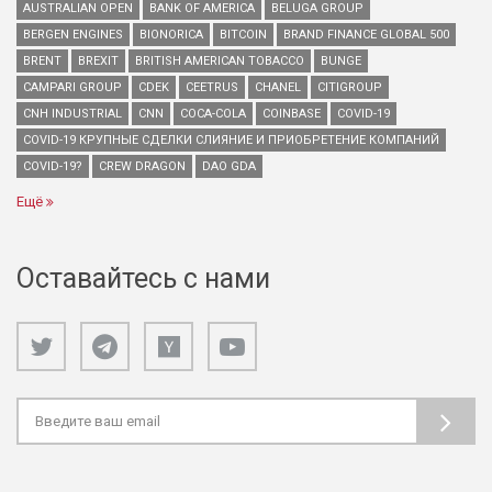
AUSTRALIAN OPEN
BANK OF AMERICA
BELUGA GROUP
BERGEN ENGINES
BIONORICA
BITCOIN
BRAND FINANCE GLOBAL 500
BRENT
BREXIT
BRITISH AMERICAN TOBACCO
BUNGE
CAMPARI GROUP
CDEK
CEETRUS
CHANEL
CITIGROUP
CNH INDUSTRIAL
CNN
COCA-COLA
COINBASE
COVID-19
COVID-19 КРУПНЫЕ СДЕЛКИ СЛИЯНИЕ И ПРИОБРЕТЕНИЕ КОМПАНИЙ
COVID-19?
CREW DRAGON
DAO GDA
Ещё
Оставайтесь с нами