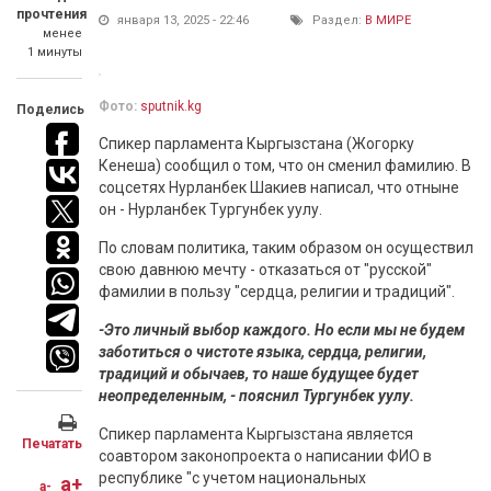
прочтения
января 13, 2025 - 22:46
Раздел:
В МИРЕ
менее
1 минуты
Фото:
sputnik.kg
Поделись
Спикер парламента Кыргызстана (Жогорку
Кенеша) сообщил о том, что он сменил фамилию. В
соцсетях Нурланбек Шакиев написал, что отныне
он - Нурланбек Тургунбек уулу.
По словам политика, таким образом он осуществил
свою давнюю мечту - отказаться от "русской"
фамилии в пользу "сердца, религии и традиций".
-Это личный выбор каждого. Но если мы не будем
заботиться о чистоте языка, сердца, религии,
традиций и обычаев, то наше будущее будет
неопределенным, - пояснил Тургунбек уулу.
Спикер парламента Кыргызстана является
Печатать
соавтором законопроекта о написании ФИО в
республике "с учетом национальных
a+
a-