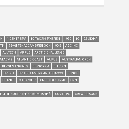
КИ
1 СЕНТЯБРЯ
10 ТЫСЯЧ РУБЛЕЙ
1990
1С
22 ИЮНЯ
ЕТИ
75-АЯ ГЕНАССАМБЛЕЯ ООН
90-Е
AGC INC
ALLTECH
APPLE
ARCTIC CHALLENGE
ATACMS
ATLANTIC COAST
AUKUS
AUSTRALIAN OPEN
BERGEN ENGINES
BIONORICA
BITCOIN
BREXIT
BRITISH AMERICAN TOBACCO
BUNGE
CHANEL
CITIGROUP
CNH INDUSTRIAL
CNN
ИЕ И ПРИОБРЕТЕНИЕ КОМПАНИЙ
COVID-19?
CREW DRAGON