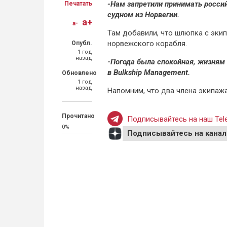
-Нам запретили принимать россий
Печатать
судном из Норвегии.
a+
a-
Там добавили, что шлюпка с экип
норвежского корабля.
Опубл.
1 год
назад
-Погода была спокойная, жизням 
в Bulkship Management.
Обновлено
1 год
назад
Напомним, что два члена экипажа
Прочитано
Подписывайтесь на наш Tele
0%
Подписывайтесь на канал