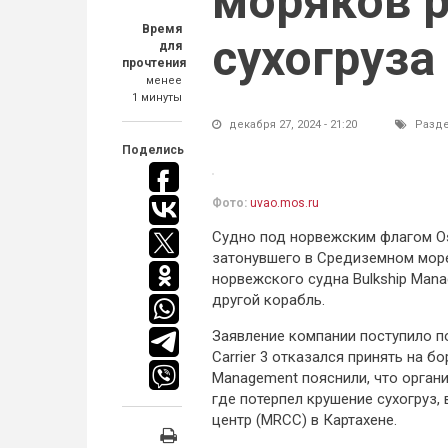
моряков 
Время
сухогруза
для
прочтения
менее
1 минуты
декабря 27, 2024 - 21:20
Разд
Поделись
Фото:
uvao.mos.ru
Судно под норвежским флагом Osl
затонувшего в Средиземном море
норвежского судна Bulkship Man
другой корабль.
Заявление компании поступило п
Carrier 3 отказался принять на б
Management пояснили, что орган
где потерпел крушение сухогруз
центр (MRCC) в Картахене.