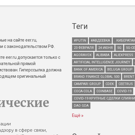
Теги
е на сайте eer.ru,
#PUTIN
#АВДЕЕВКА
. КИБЕРАТА
и с законодательством РФ.
23 ФЕВРАЛЯ
24 ИЮНЯ
5G
5G-С
AGORAVOX
ALIBABA
ALIEXPRESS
е eer.ru допускается только с
ARTIFICIAL INTELLIGENCE JOURNEY
зательной прямой
имствован. Гиперссылка должна
BANK OF AMERICA
BELUGA GROUP
зводящем оригинальный
BRAND FINANCE GLOBAL 500
BRENT
CAMPARI GROUP
CDEK
CEETRUS
COCA-COLA
COINBASE
COVID-19
ические
COVID-19 КРУПНЫЕ СДЕЛКИ СЛИЯН
DAO GDA
Ещё
зации
дзору в сфере связи,