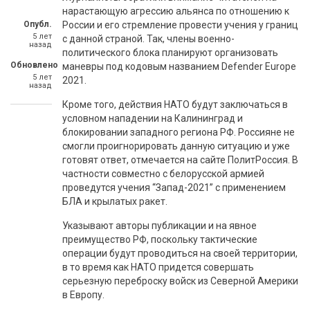
нарастающую агрессию альянса по отношению к
Опубл.
России и его стремление провести учения у границ
5 лет
с данной страной. Так, члены военно-
назад
политического блока планируют организовать
Обновлено
маневры под кодовым названием Defender Europe
5 лет
2021.
назад
Кроме того, действия НАТО будут заключаться в
условном нападении на Калининград и
блокировании западного региона РФ. Россияне не
смогли проигнорировать данную ситуацию и уже
готовят ответ, отмечается на сайте ПолитРоссия. В
частности совместно с белорусской армией
проведутся учения “Запад-2021” с применением
БЛА и крылатых ракет.
Указывают авторы публикации и на явное
преимущество РФ, поскольку тактические
операции будут проводиться на своей территории,
в то время как НАТО придется совершать
серьезную переброску войск из Северной Америки
в Европу.