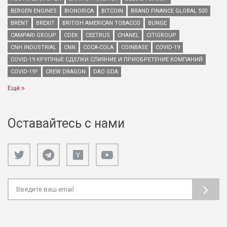
BERGEN ENGINES
BIONORICA
BITCOIN
BRAND FINANCE GLOBAL 500
BRENT
BREXIT
BRITISH AMERICAN TOBACCO
BUNGE
CAMPARI GROUP
CDEK
CEETRUS
CHANEL
CITIGROUP
CNH INDUSTRIAL
CNN
COCA-COLA
COINBASE
COVID-19
COVID-19 КРУПНЫЕ СДЕЛКИ СЛИЯНИЕ И ПРИОБРЕТЕНИЕ КОМПАНИЙ
COVID-19?
CREW DRAGON
DAO GDA
Ещё
Оставайтесь с нами