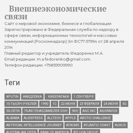
Внешнеэкономические
связи
Сайт о мировой экономике, бизнесе и глобализации
Зарегистрировано в Федеральная служба по надзору в
сфере связи, информационных технологий и массовых
коммуникаций (Роскомнадзор) Эл ФС77-57994 от 28 апреля
2014
Главный редактор и учредитель Федоренко М.А.
Email редакции: m.a.fedorenko@gmail.com.
Телефон редакции: +79859909990
Теги
#PUTIN
#АВДЕЕВКА
. КИБЕРАТАКИ
1 СЕНТЯБРЯ
10 ТЫСЯЧ РУБЛЕЙ
1990
1С
22 ИЮНЯ
23 ФЕВРАЛЯ
24 ИЮНЯ
5G
5G-СЕТИ
75-АЯ ГЕНАССАМБЛЕЯ ООН
90-Е
AGC INC
AGORAVOX
ALIBABA
ALIEXPRESS
ALLTECH
APPLE
ARCTIC CHALLENGE
ARTIFICIAL INTELLIGENCE JOURNEY
ATACMS
ATLANTIC COAST
AUKUS
AUSTRALIAN OPEN
BANK OF AMERICA
BELUGA GROUP