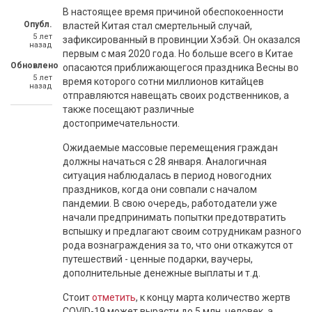
В настоящее время причиной обеспокоенности
Опубл.
властей Китая стал смертельный случай,
5 лет
зафиксированный в провинции Хэбэй. Он оказался
назад
первым с мая 2020 года. Но больше всего в Китае
Обновлено
опасаются приближающегося праздника Весны во
5 лет
время которого сотни миллионов китайцев
назад
отправляются навещать своих родственников, а
также посещают различные
достопримечательности.
Ожидаемые массовые перемещения граждан
должны начаться с 28 января. Аналогичная
ситуация наблюдалась в период новогодних
праздников, когда они совпали с началом
пандемии. В свою очередь, работодатели уже
начали предпринимать попытки предотвратить
вспышку и предлагают своим сотрудникам разного
рода вознаграждения за то, что они откажутся от
путешествий - ценные подарки, ваучеры,
дополнительные денежные выплаты и т.д.
Стоит
отметить
, к концу марта количество жертв
COVID-19 может вырасти до 5 млн. человек, а