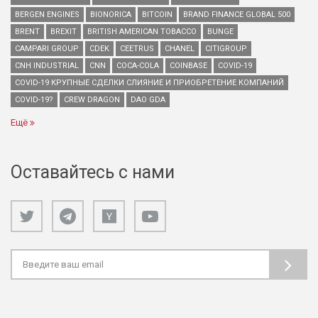
BERGEN ENGINES
BIONORICA
BITCOIN
BRAND FINANCE GLOBAL 500
BRENT
BREXIT
BRITISH AMERICAN TOBACCO
BUNGE
CAMPARI GROUP
CDEK
CEETRUS
CHANEL
CITIGROUP
CNH INDUSTRIAL
CNN
COCA-COLA
COINBASE
COVID-19
COVID-19 КРУПНЫЕ СДЕЛКИ СЛИЯНИЕ И ПРИОБРЕТЕНИЕ КОМПАНИЙ
COVID-19?
CREW DRAGON
DAO GDA
Ещё
Оставайтесь с нами