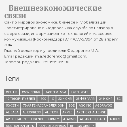
Внешнеэкономические
связи
Сайт о мировой экономике, бизнесе и глобализации
Зарегистрировано в Федеральная служба по надзору в
сфере связи, информационных технологий и массовых
коммуникаций (Роскомнадзор) Эл ФС77-57994 от 28 апреля
2014
Главный редактор и учредитель Федоренко М.А.
Email редакции: m.a.fedorenko@gmail.com.
Телефон редакции: +79859909990
Теги
#PUTIN
#АВДЕЕВКА
. КИБЕРАТАКИ
1 СЕНТЯБРЯ
10 ТЫСЯЧ РУБЛЕЙ
1990
1С
22 ИЮНЯ
23 ФЕВРАЛЯ
24 ИЮНЯ
5G
5G-СЕТИ
75-АЯ ГЕНАССАМБЛЕЯ ООН
90-Е
AGC INC
AGORAVOX
ALIBABA
ALIEXPRESS
ALLTECH
APPLE
ARCTIC CHALLENGE
ARTIFICIAL INTELLIGENCE JOURNEY
ATACMS
ATLANTIC COAST
AUKUS
AUSTRALIAN OPEN
BANK OF AMERICA
BELUGA GROUP