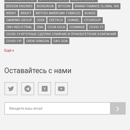
BERGEN ENGINES
BIONORICA
BITCOIN
BRAND FINANCE GLOBAL 500
BRENT
BREXIT
BRITISH AMERICAN TOBACCO
BUNGE
CAMPARI GROUP
CDEK
CEETRUS
CHANEL
CITIGROUP
CNH INDUSTRIAL
CNN
COCA-COLA
COINBASE
COVID-19
COVID-19 КРУПНЫЕ СДЕЛКИ СЛИЯНИЕ И ПРИОБРЕТЕНИЕ КОМПАНИЙ
COVID-19?
CREW DRAGON
DAO GDA
Ещё
Оставайтесь с нами