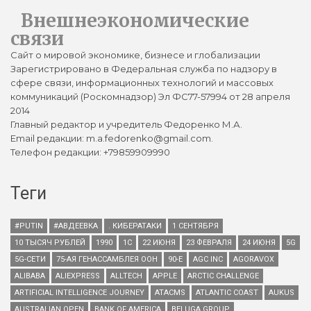
Внешнеэкономические
связи
Сайт о мировой экономике, бизнесе и глобализации
Зарегистрировано в Федеральная служба по надзору в
сфере связи, информационных технологий и массовых
коммуникаций (Роскомнадзор) Эл ФС77-57994 от 28 апреля
2014
Главный редактор и учредитель Федоренко М.А.
Email редакции: m.a.fedorenko@gmail.com.
Телефон редакции: +79859909990
Теги
#PUTIN
#АВДЕЕВКА
. КИБЕРАТАКИ
1 СЕНТЯБРЯ
10 ТЫСЯЧ РУБЛЕЙ
1990
1С
22 ИЮНЯ
23 ФЕВРАЛЯ
24 ИЮНЯ
5G
5G-СЕТИ
75-АЯ ГЕНАССАМБЛЕЯ ООН
90-Е
AGC INC
AGORAVOX
ALIBABA
ALIEXPRESS
ALLTECH
APPLE
ARCTIC CHALLENGE
ARTIFICIAL INTELLIGENCE JOURNEY
ATACMS
ATLANTIC COAST
AUKUS
AUSTRALIAN OPEN
BANK OF AMERICA
BELUGA GROUP