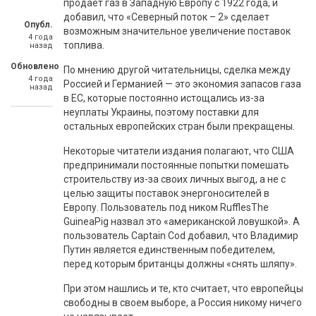
продает газ в Западную Европу с 1922 года, и
добавил, что «Северный поток – 2» сделает
Опубл.
возможным значительное увеличение поставок
4 года
топлива.
назад
Обновлено
По мнению другой читательницы, сделка между
4 года
Россией и Германией — это экономия запасов газа
назад
в ЕС, которые постоянно истощались из-за
неуплаты Украины, поэтому поставки для
остальных европейских стран были прекращены.
Некоторые читатели издания полагают, что США
предпринимали постоянные попытки помешать
строительству из-за своих личных выгод, а не с
целью защиты поставок энергоносителей в
Европу. Пользователь под ником RufflesThe
GuineaPig назвал это «американской ловушкой». А
пользователь Captain Cod добавил, что Владимир
Путин является единственным победителем,
перед которым британцы должны «снять шляпу».
При этом нашлись и те, кто считает, что европейцы
свободны в своем выборе, а Россия никому ничего