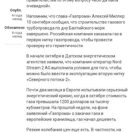
правительства по этому вопросу «всегда была
очевидной».
Опубл.
4 года
Напомним, что глава «Газпрома» Алексей Миллер
назад
10 сентября сообщил, что строительство газового
Обновлено
трубопровода по дну Балтийского моря
4 года
завершено. Российская компания заказала газ в
назад
первую нитку газопровода, чтобы провести
проверку его герметичности.
В начале октября в Датском энергетическом
агентстве заявили, что компания-оператор Nord
Stream 2 AG выполнила условия для того, чтобы
можно было ввести в эксплуатацию вторую нитку
«Северного потока-2».
Почти два месяца в Европе испытывали серьезный
энергетический кризис, когда в октябре стоимость
газа превышала 1200 долларов за тысячу
кубометров. На прошлой неделе, на фоне
заявлений «Газпрома» о закачке газа в
европейские хранилища, газ начал дешеветь.
Резкие колебания цен еще есть. В частности, на