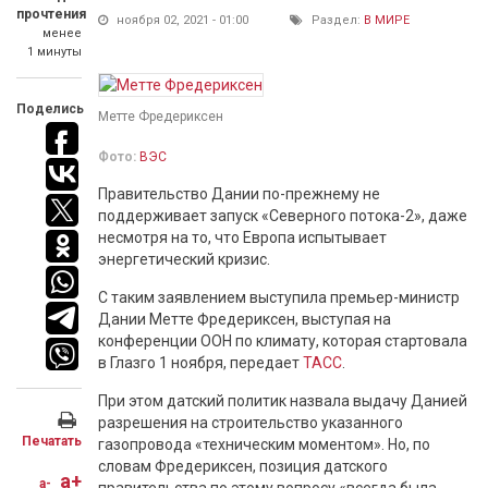
прочтения
ноября 02, 2021 - 01:00
Раздел:
В МИРЕ
менее
1 минуты
Поделись
Метте Фредериксен
Фото:
ВЭС
Правительство Дании по-прежнему не
поддерживает запуск «Северного потока-2», даже
несмотря на то, что Европа испытывает
энергетический кризис.
С таким заявлением выступила премьер-министр
Дании Метте Фредериксен, выступая на
конференции ООН по климату, которая стартовала
в Глазго 1 ноября, передает
ТАСС
.
При этом датский политик назвала выдачу Данией
разрешения на строительство указанного
Печатать
газопровода «техническим моментом». Но, по
словам Фредериксен, позиция датского
a+
a-