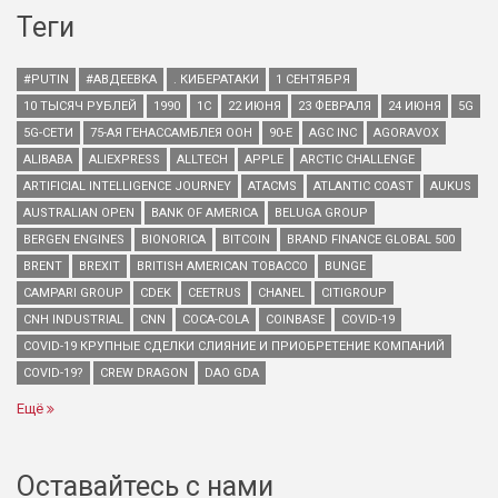
Теги
#PUTIN
#АВДЕЕВКА
. КИБЕРАТАКИ
1 СЕНТЯБРЯ
10 ТЫСЯЧ РУБЛЕЙ
1990
1С
22 ИЮНЯ
23 ФЕВРАЛЯ
24 ИЮНЯ
5G
5G-СЕТИ
75-АЯ ГЕНАССАМБЛЕЯ ООН
90-Е
AGC INC
AGORAVOX
ALIBABA
ALIEXPRESS
ALLTECH
APPLE
ARCTIC CHALLENGE
ARTIFICIAL INTELLIGENCE JOURNEY
ATACMS
ATLANTIC COAST
AUKUS
AUSTRALIAN OPEN
BANK OF AMERICA
BELUGA GROUP
BERGEN ENGINES
BIONORICA
BITCOIN
BRAND FINANCE GLOBAL 500
BRENT
BREXIT
BRITISH AMERICAN TOBACCO
BUNGE
CAMPARI GROUP
CDEK
CEETRUS
CHANEL
CITIGROUP
CNH INDUSTRIAL
CNN
COCA-COLA
COINBASE
COVID-19
COVID-19 КРУПНЫЕ СДЕЛКИ СЛИЯНИЕ И ПРИОБРЕТЕНИЕ КОМПАНИЙ
COVID-19?
CREW DRAGON
DAO GDA
Ещё
Оставайтесь с нами