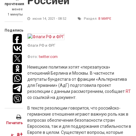
Россией
прочтения
менее
1 минуты
июня 14, 2021 - 08:52
Раздел:
В МИРЕ
Поделись
Флаги РФ и ФРГ
Фото:
twitter.com
Немецкие политики хотят «перезапуска»
отношений Берлина и Москвы. В частности
депутаты бундестага от фракции «Альтернатива
для Германии» (АдГ) подготовила проект
резолюции с данным рассмотрением, сообщает
RT
со ссылкой на документ.
В тексте резолюции говорится, что российско-
германские отношения играют важную роль как в
вопросах обеспечения безопасности стран
Печатать
Евросоюза, так и для поддержания стабильности в
Европе в целом. Существуют вопросы, которые
a+
a-