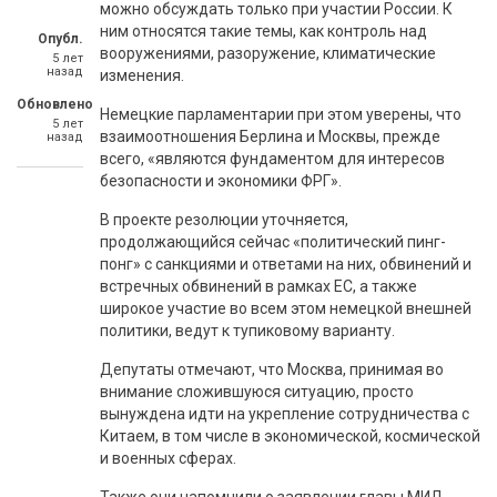
можно обсуждать только при участии России. К
ним относятся такие темы, как контроль над
Опубл.
вооружениями, разоружение, климатические
5 лет
назад
изменения.
Обновлено
Немецкие парламентарии при этом уверены, что
5 лет
взаимоотношения Берлина и Москвы, прежде
назад
всего, «являются фундаментом для интересов
безопасности и экономики ФРГ».
В проекте резолюции уточняется,
продолжающийся сейчас «политический пинг-
понг» с санкциями и ответами на них, обвинений и
встречных обвинений в рамках ЕС, а также
широкое участие во всем этом немецкой внешней
политики, ведут к тупиковому варианту.
Депутаты отмечают, что Москва, принимая во
внимание сложившуюся ситуацию, просто
вынуждена идти на укрепление сотрудничества с
Китаем, в том числе в экономической, космической
и военных сферах.