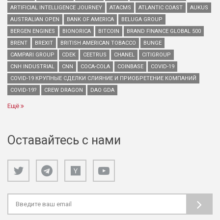
ARTIFICIAL INTELLIGENCE JOURNEY
ATACMS
ATLANTIC COAST
AUKUS
AUSTRALIAN OPEN
BANK OF AMERICA
BELUGA GROUP
BERGEN ENGINES
BIONORICA
BITCOIN
BRAND FINANCE GLOBAL 500
BRENT
BREXIT
BRITISH AMERICAN TOBACCO
BUNGE
CAMPARI GROUP
CDEK
CEETRUS
CHANEL
CITIGROUP
CNH INDUSTRIAL
CNN
COCA-COLA
COINBASE
COVID-19
COVID-19 КРУПНЫЕ СДЕЛКИ СЛИЯНИЕ И ПРИОБРЕТЕНИЕ КОМПАНИЙ
COVID-19?
CREW DRAGON
DAO GDA
Ещё
Оставайтесь с нами