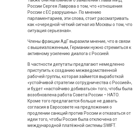
Также они напомнили о заявлении главы МИД
России Сергея Лаврова о том, что «отношения
России с ЕС разрушены». По мнению
парламентариев, эти слова, стоит рассматривать
как «очередной чёткий сигнал из Москвы о том, что
ситуация серьезная».
Члены фракции АдГ выразили мнение, что в связи
с вышеизложенным, Германии нужно стремиться к
активному усилению диалога с Россией.
В частности депутаты предлагают немедленно
приступить к созданию межведомственной
рабочей группы, которая займется выработкой
«устойчивой стратегии сотрудничества с Россией»,
и будет «настойчиво добиваться» того, чтобы была
возобновлена работа Совета России – НАТО.
Кроме того предлагается больше не давать
согласия в Евросовете на предложения о
продлении санкций против России и отказаться от
идеи того, чтобы Россия была отключена от
международной платёжной системы SWIFT.