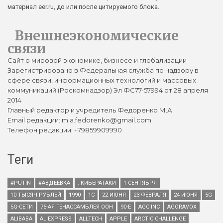
материал eer.ru, до или после цитируемого блока.
Внешнеэкономические
связи
Сайт о мировой экономике, бизнесе и глобализации
Зарегистрировано в Федеральная служба по надзору в
сфере связи, информационных технологий и массовых
коммуникаций (Роскомнадзор) Эл ФС77-57994 от 28 апреля
2014
Главный редактор и учредитель Федоренко М.А.
Email редакции: m.a.fedorenko@gmail.com.
Телефон редакции: +79859909990
Теги
#PUTIN
#АВДЕЕВКА
. КИБЕРАТАКИ
1 СЕНТЯБРЯ
10 ТЫСЯЧ РУБЛЕЙ
1990
1С
22 ИЮНЯ
23 ФЕВРАЛЯ
24 ИЮНЯ
5G
5G-СЕТИ
75-АЯ ГЕНАССАМБЛЕЯ ООН
90-Е
AGC INC
AGORAVOX
ALIBABA
ALIEXPRESS
ALLTECH
APPLE
ARCTIC CHALLENGE