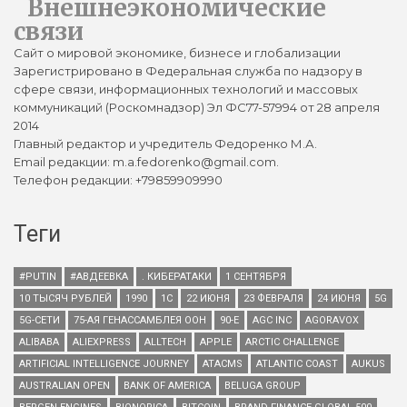
Внешнеэкономические
связи
Сайт о мировой экономике, бизнесе и глобализации
Зарегистрировано в Федеральная служба по надзору в
сфере связи, информационных технологий и массовых
коммуникаций (Роскомнадзор) Эл ФС77-57994 от 28 апреля
2014
Главный редактор и учредитель Федоренко М.А.
Email редакции: m.a.fedorenko@gmail.com.
Телефон редакции: +79859909990
Теги
#PUTIN
#АВДЕЕВКА
. КИБЕРАТАКИ
1 СЕНТЯБРЯ
10 ТЫСЯЧ РУБЛЕЙ
1990
1С
22 ИЮНЯ
23 ФЕВРАЛЯ
24 ИЮНЯ
5G
5G-СЕТИ
75-АЯ ГЕНАССАМБЛЕЯ ООН
90-Е
AGC INC
AGORAVOX
ALIBABA
ALIEXPRESS
ALLTECH
APPLE
ARCTIC CHALLENGE
ARTIFICIAL INTELLIGENCE JOURNEY
ATACMS
ATLANTIC COAST
AUKUS
AUSTRALIAN OPEN
BANK OF AMERICA
BELUGA GROUP