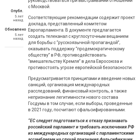
руководствоваться при выстраивании отношений
с Москвой.
Опубл.
5 лет
Соответствующие рекомендации содержит проект
назад
доклада, представленный комитетом
Обновлено
Европарламента. В документе предлагается
5 лет
создать телеканал с круглосуточным вещанием
назад
для борьбы с “русскоязычной пропагандой”,
оказывать поддержку “продемократическому
обществу” в РФ, противодействовать
“вмешательству Кремля” в дела Евросоюза и
противостоять угрозе европейской безопасности.
Предусматривается принципами и введение новых
санкций, организация международных
расследований, финансовый контроль, а также
непризнание легитимности нового состава
Госдумы в том случае, если выборы, проведенные
в 2021 году, посчитают сфальсифированными.
“ЕС следует подготовиться к отказу признавать
российский парламент и требовать исключения РФ
из международных организаций с парламентскими
ассамблеями на случай признания фальсификации