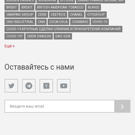
BERGEN ENGINES
BIONORICA
BITCOIN
BRAND FINANCE GLOBAL 500
BRENT
BREXIT
BRITISH AMERICAN TOBACCO
BUNGE
CAMPARI GROUP
CDEK
CEETRUS
CHANEL
CITIGROUP
CNH INDUSTRIAL
CNN
COCA-COLA
COINBASE
COVID-19
COVID-19 КРУПНЫЕ СДЕЛКИ СЛИЯНИЕ И ПРИОБРЕТЕНИЕ КОМПАНИЙ
COVID-19?
CREW DRAGON
DAO GDA
Ещё
Оставайтесь с нами