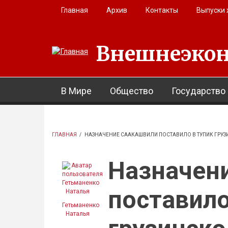
Перейти к основному содержанию
Главная
Архив
Контакты
Выпуски
Внешнеэкон
В Мире
Общество
Государство
ГЛАВНАЯ
/
НАЗНАЧЕНИЕ СААКАШВИЛИ ПОСТАВИЛО В ТУПИК ГРУ
Назначен
поставило
Гетьманенко
Наталья