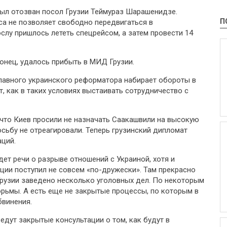
был отозван посол Грузии Теймураз Шарашенидзе.
П
а не позволяет свободно передвигаться в
слу пришлось лететь спецрейсом, а затем провести 14
конец, удалось прибыть в МИД Грузии.
главного украинского реформатора набирает обороты в
т, как в таких условиях выстаивать сотрудничество с
 что Киев просили не назначать Саакашвили на высокую
сьбу не отреагировали. Теперь грузинский дипломат
аций.
дет речи о разрыве отношений с Украиной, хотя и
ации поступил не совсем «по-дружески». Там прекрасно
Грузии заведено несколько уголовных дел. По некоторым
тюрьмы. А есть еще не закрытые процессы, по которым в
бвинения.
едут закрытые консультации о том, как будут в