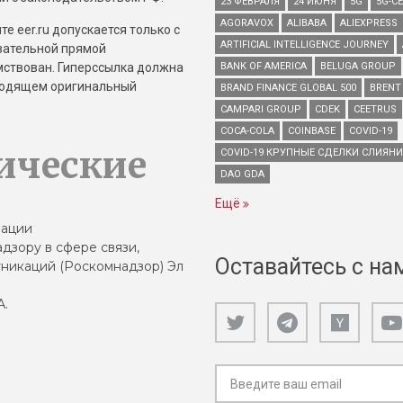
23 ФЕВРАЛЯ
24 ИЮНЯ
5G
5G-С
AGORAVOX
ALIBABA
ALIEXPRESS
е eer.ru допускается только с
ARTIFICIAL INTELLIGENCE JOURNEY
зательной прямой
имствован. Гиперссылка должна
BANK OF AMERICA
BELUGA GROUP
зводящем оригинальный
BRAND FINANCE GLOBAL 500
BRENT
CAMPARI GROUP
CDEK
CEETRUS
COCA-COLA
COINBASE
COVID-19
ические
COVID-19 КРУПНЫЕ СДЕЛКИ СЛИЯН
DAO GDA
Ещё
зации
дзору в сфере связи,
Оставайтесь с на
никаций (Роскомнадзор) Эл
А.