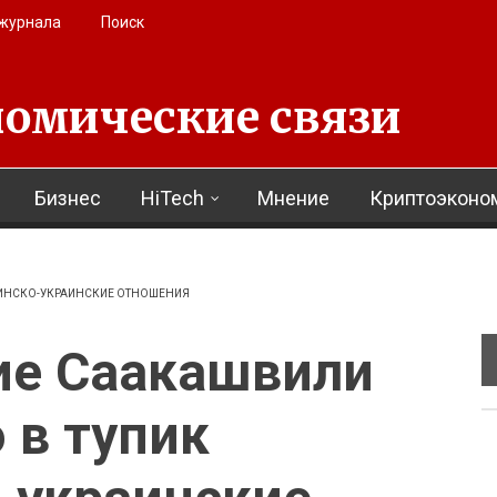
 журнала
Поиск
омические связи
Бизнес
HiTech
Мнение
Криптоэконо
ЗИНСКО-УКРАИНСКИЕ ОТНОШЕНИЯ
ие Саакашвили
 в тупик