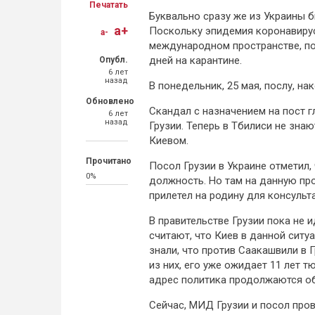
Печатать
Буквально сразу же из Украины 
a+
Поскольку эпидемия коронавирус
a-
международном пространстве, по
дней на карантине.
Опубл.
6 лет
назад
В понедельник, 25 мая, послу, на
Обновлено
Скандал с назначением на пост 
6 лет
назад
Грузии. Теперь в Тбилиси не знаю
Киевом.
Прочитано
Посол Грузии в Украине отметил,
0%
должность. Но там на данную про
прилетел на родину для консульт
В правительстве Грузии пока не и
считают, что Киев в данной ситу
знали, что против Саакашвили в 
из них, его уже ожидает 11 лет 
адрес политика продолжаются о
Сейчас, МИД Грузии и посол пров