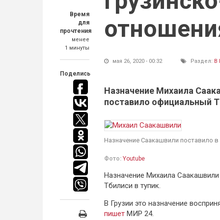
грузинско
Время
отношени
для
прочтения
менее
1 минуты
мая 26, 2020 - 00:32
Раздел:
В
Поделись
Назначение Михаила Саак
поставило официальный Т
Назначение Саакашвили поставило в 
Фото:
Youtube
Назначение Михаила Саакашвили
Тбилиси в тупик.
В Грузии это назначение восприн
пишет
МИР 24.