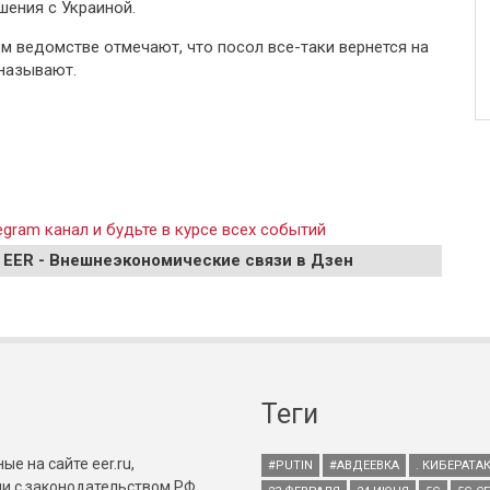
ения с Украиной.
м ведомстве отмечают, что посол все-таки вернется на
 называют.
gram канал и будьте в курсе всех событий
 EER - Внешнеэкономические связи в Дзен
Теги
е на сайте eer.ru,
#PUTIN
#АВДЕЕВКА
. КИБЕРАТА
и с законодательством РФ.