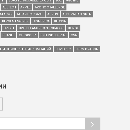
ЕТИ
75-АЯ ГЕНАССАМБЛЕЯ ООН
90-Е
AGC INC
ALLTECH
APPLE
ARCTIC CHALLENGE
ATACMS
ATLANTIC COAST
AUKUS
AUSTRALIAN OPEN
BERGEN ENGINES
BIONORICA
BITCOIN
BREXIT
BRITISH AMERICAN TOBACCO
BUNGE
CHANEL
CITIGROUP
CNH INDUSTRIAL
CNN
ИЕ И ПРИОБРЕТЕНИЕ КОМПАНИЙ
COVID-19?
CREW DRAGON
ми