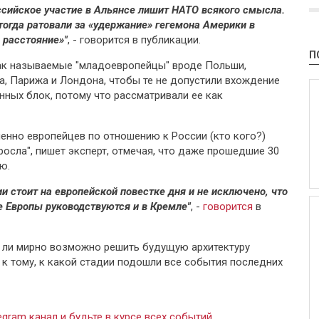
оссийское участие в Альянсе лишит НАТО всякого смысла.
тогда ратовали за «удержание» гегемона Америки в
 расстояние»"
, - говорится в публикации.
П
 так называемые "младоевропейцы" вроде Польши,
а, Парижа и Лондона, чтобы те не допустили вхождение
нных блок, потому что рассматривали ее как
енно европейцев по отношению к России (кто кого?)
осла", пишет эксперт, отмечая, что даже прошедшие 30
ю.
и стоит на европейской повестке дня и не исключено, что
 Европы руководствуются и в Кремле"
, -
говорится
в
д ли мирно возможно решить будущую архитектуру
 к тому, к какой стадии подошли все события последних
gram канал и будьте в курсе всех событий