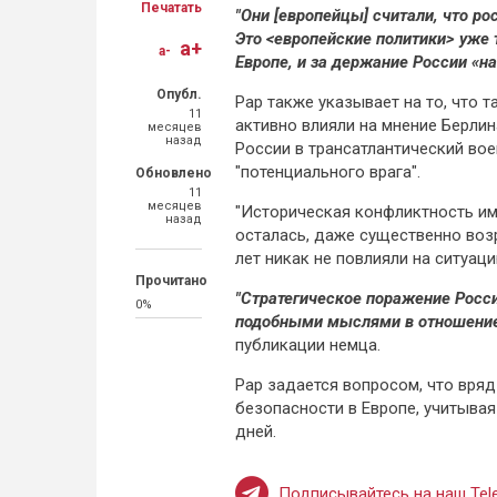
Печатать
"Они [европейцы] считали, что р
Это <европейские политики> уже 
a+
a-
Европе, и за держание России «на
Опубл.
Рар также указывает на то, что
11
активно влияли на мнение Берлин
месяцев
назад
России в трансатлантический вое
"потенциального врага".
Обновлено
11
месяцев
"Историческая конфликтность им
назад
осталась, даже существенно возр
лет никак не повлияли на ситуаци
Прочитано
"Стратегическое поражение Росси
0%
подобными мыслями в отношение
публикации немца.
Рар задается вопросом, что вря
безопасности в Европе, учитывая
дней.
Подписывайтесь на наш Tele