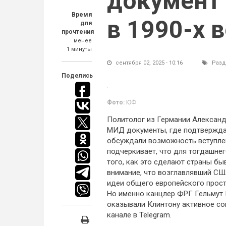
документ 
Время
в 1990-х 
для
прочтения
менее
1 минуты
сентября 02, 2025 - 10:16
Разд
Поделись
Фото:
ЮФ
Политолог из Германии Алексан
МИД документы, где подтверждае
обсуждали возможность вступлен
подчеркивает, что для тогдашне
того, как это сделают страны б
внимание, что возглавлявший СШ
идеи общего европейского прост
Но именно канцлер ФРГ Гельмут 
оказывали Клинтону активное со
канале в Telegram.