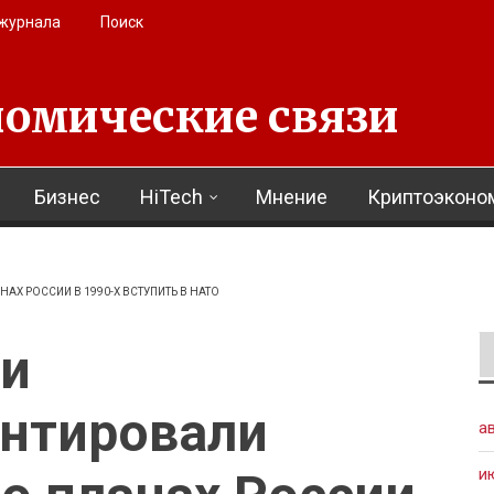
 журнала
Поиск
омические связи
Бизнес
HiTech
Мнение
Криптоэконо
Х РОССИИ В 1990-Х ВСТУПИТЬ В НАТО
ии
нтировали
а
и