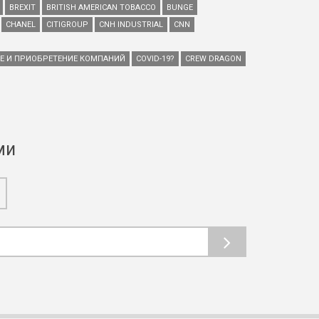
BREXIT
BRITISH AMERICAN TOBACCO
BUNGE
CHANEL
CITIGROUP
CNH INDUSTRIAL
CNN
ИЕ И ПРИОБРЕТЕНИЕ КОМПАНИЙ
COVID-19?
CREW DRAGON
ми