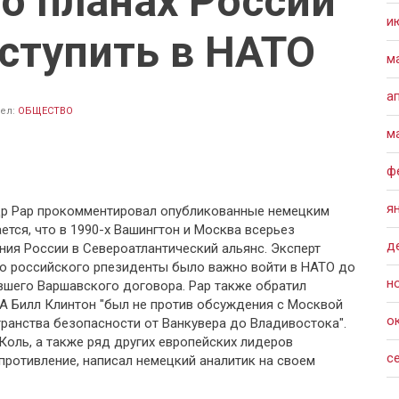
о планах России
и
вступить в НАТО
м
а
ел:
ОБЩЕСТВО
м
ф
я
др Рар прокомментировал опубликованные немецким
тся, что в 1990-х Вашингтон и Москва всерьез
д
ия России в Североатлантический альянс. Эксперт
го российского рпезиденты было важно войти в НАТО до
н
ывшего Варшавского договора. Рар также обратил
А Билл Клинтон "был не против обсуждения с Москвой
о
ранства безопасности от Ванкувера до Владивостока".
Коль, а также ряд других европейских лидеров
с
противление, написал немецкий аналитик на своем