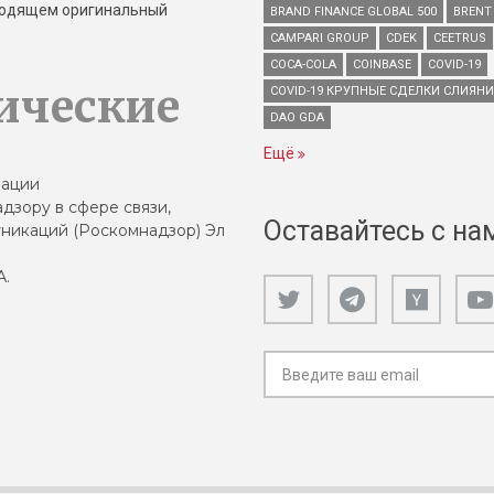
зводящем оригинальный
BRAND FINANCE GLOBAL 500
BRENT
CAMPARI GROUP
CDEK
CEETRUS
COCA-COLA
COINBASE
COVID-19
ические
COVID-19 КРУПНЫЕ СДЕЛКИ СЛИЯН
DAO GDA
Ещё
зации
дзору в сфере связи,
Оставайтесь с на
никаций (Роскомнадзор) Эл
А.