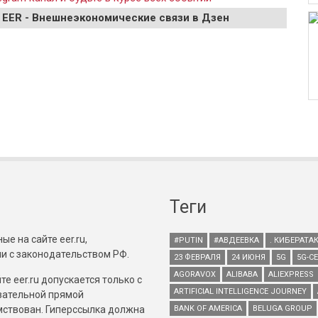
 EER - Внешнеэкономические связи в Дзен
Теги
е на сайте eer.ru,
#PUTIN
#АВДЕЕВКА
. КИБЕРАТА
и с законодательством РФ.
23 ФЕВРАЛЯ
24 ИЮНЯ
5G
5G-С
AGORAVOX
ALIBABA
ALIEXPRESS
е eer.ru допускается только с
ARTIFICIAL INTELLIGENCE JOURNEY
зательной прямой
имствован. Гиперссылка должна
BANK OF AMERICA
BELUGA GROUP