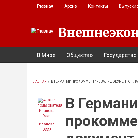
Перейти к основному содержанию
Главная
Архив
Контакты
Выпуски
Внешнеэкон
В Мире
Общество
Государство
ГЛАВНАЯ
/
В ГЕРМАНИИ ПРОКОММЕНТИРОВАЛИ ДОКУМЕНТ О ПЛАНА
В Герман
прокомме
Иванова
Элля