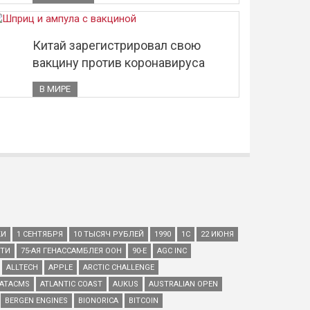
Китай зарегистрировал свою
вакцину против коронавируса
В МИРЕ
КИ
1 СЕНТЯБРЯ
10 ТЫСЯЧ РУБЛЕЙ
1990
1С
22 ИЮНЯ
ЕТИ
75-АЯ ГЕНАССАМБЛЕЯ ООН
90-Е
AGC INC
ALLTECH
APPLE
ARCTIC CHALLENGE
ATACMS
ATLANTIC COAST
AUKUS
AUSTRALIAN OPEN
BERGEN ENGINES
BIONORICA
BITCOIN