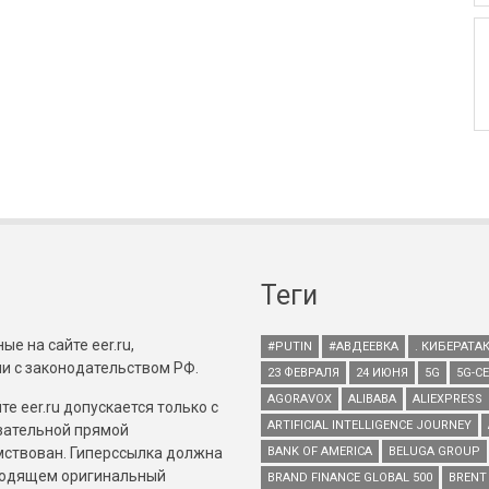
Теги
е на сайте eer.ru,
#PUTIN
#АВДЕЕВКА
. КИБЕРАТА
и с законодательством РФ.
23 ФЕВРАЛЯ
24 ИЮНЯ
5G
5G-С
AGORAVOX
ALIBABA
ALIEXPRESS
е eer.ru допускается только с
ARTIFICIAL INTELLIGENCE JOURNEY
зательной прямой
имствован. Гиперссылка должна
BANK OF AMERICA
BELUGA GROUP
зводящем оригинальный
BRAND FINANCE GLOBAL 500
BRENT