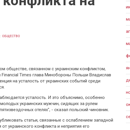
 конфликта на
и
м
а
:
ОБЩЕСТВО
м
ф
я
ом обществе, связанном с украинским конфликтом,
м Financial Times глава Минобороны Польши Владислав
д
енция на усталость от украинских событий среди
ся.
н
наблюдается усталость. И это объяснимо, особенно
я молодых украинских мужчин, сидящих за рулем
о
ятизвездочных отелях", - сказал польский чиновник.
с
публиковать статьи, связанные с ослаблением западной
 от украинского конфликта и неприятия его