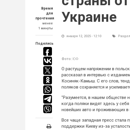
страны от
Время
Украине
для
прочтения
менее
1 минуты
января 12, 2025 - 12:10
Раздел
Поделись
Фото:
ЮФ
О растущем напряжении в польск
рассказал в интервью с издание
Косиняк-Камыш. С его слов, тенд
поляков сохраняется и усиливает
"Разумеется, в нашем обществе 
когда поляки видят здесь у себ
новейших авто и проживающих в п
Все чаще западная пресс стала 
поддержки Киеву из-за усталости