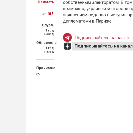
собственным электоратом. В том 
Печатать
возможно, украинской стороне пр
a+
a-
заявлением недавно выступил пр
дипломатами в Париже.
Опубл.
1 год
назад
Подписывайтесь на наш Tele
Обновлено
Подписывайтесь на канал
1 год
назад
Прочитано
0%