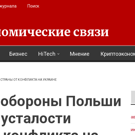
 журнала
Поиск
омические связи
Бизнес
HiTech
Мнение
Криптоэконо
СТРАНЫ ОТ КОНФЛИКТА НА УКРАИНЕ
нобороны Польши
 усталости
а
и