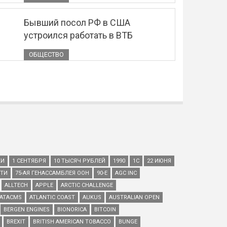
Бывший посол РФ в США
устроился работать в ВТБ
ОБЩЕСТВО
КИ
1 СЕНТЯБРЯ
10 ТЫСЯЧ РУБЛЕЙ
1990
1С
22 ИЮНЯ
ЕТИ
75-АЯ ГЕНАССАМБЛЕЯ ООН
90-Е
AGC INC
ALLTECH
APPLE
ARCTIC CHALLENGE
ATACMS
ATLANTIC COAST
AUKUS
AUSTRALIAN OPEN
BERGEN ENGINES
BIONORICA
BITCOIN
BREXIT
BRITISH AMERICAN TOBACCO
BUNGE