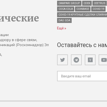
CAMPARI GROUP
CDEK
CEETRUS
COCA-COLA
COINBASE
COVID-19
ические
COVID-19 КРУПНЫЕ СДЕЛКИ СЛИЯН
DAO GDA
Ещё
зации
дзору в сфере связи,
Оставайтесь с на
никаций (Роскомнадзор) Эл
А.