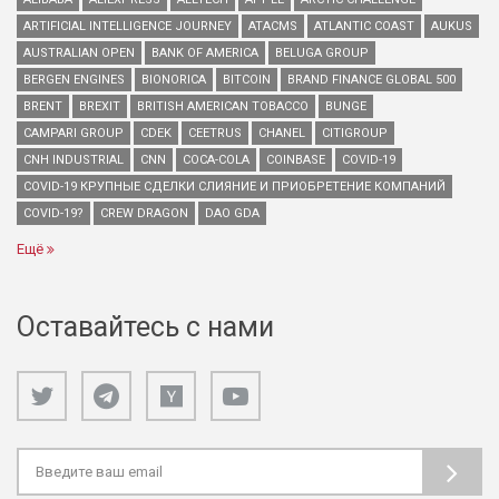
ARTIFICIAL INTELLIGENCE JOURNEY
ATACMS
ATLANTIC COAST
AUKUS
AUSTRALIAN OPEN
BANK OF AMERICA
BELUGA GROUP
BERGEN ENGINES
BIONORICA
BITCOIN
BRAND FINANCE GLOBAL 500
BRENT
BREXIT
BRITISH AMERICAN TOBACCO
BUNGE
CAMPARI GROUP
CDEK
CEETRUS
CHANEL
CITIGROUP
CNH INDUSTRIAL
CNN
COCA-COLA
COINBASE
COVID-19
COVID-19 КРУПНЫЕ СДЕЛКИ СЛИЯНИЕ И ПРИОБРЕТЕНИЕ КОМПАНИЙ
COVID-19?
CREW DRAGON
DAO GDA
Ещё
Оставайтесь с нами