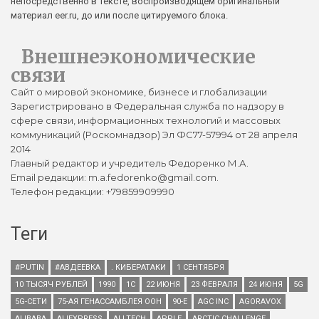
непосредственно в тексте, воспроизводящем оригинальный
материал eer.ru, до или после цитируемого блока.
Внешнеэкономические
связи
Сайт о мировой экономике, бизнесе и глобализации
Зарегистрировано в Федеральная служба по надзору в
сфере связи, информационных технологий и массовых
коммуникаций (Роскомнадзор) Эл ФС77-57994 от 28 апреля
2014
Главный редактор и учредитель Федоренко М.А.
Email редакции: m.a.fedorenko@gmail.com.
Телефон редакции: +79859909990
Теги
#PUTIN
#АВДЕЕВКА
. КИБЕРАТАКИ
1 СЕНТЯБРЯ
10 ТЫСЯЧ РУБЛЕЙ
1990
1С
22 ИЮНЯ
23 ФЕВРАЛЯ
24 ИЮНЯ
5G
5G-СЕТИ
75-АЯ ГЕНАССАМБЛЕЯ ООН
90-Е
AGC INC
AGORAVOX
ALIBABA
ALIEXPRESS
ALLTECH
APPLE
ARCTIC CHALLENGE