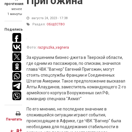
Пригожина
прочтения
менее
1 минуты
августа 24, 2023 - 17:38
Раздел:
ОБЩЕСТВО
Поделись
Фото:
razgruzka_vagnera
За крушением бизнес-джета в Тверской области,
где одним из пассажиров, по спискам, значился
глава ЧВК "Вагнер" Евгений Пригожин, могут
стоять спецслужбы Франции и Соединенных
Штатов Америки. Такое предположение высказал
Апты Алаудинов, заместитель командующего 2-го
армейского корпуса Вооруженных сил РФ,
командир спецназа "Ахмат"
По его мнению, не последнее значение в
сложившейся ситуации играют события,
Печатать
происходящие в Африке, где ЧВК "Вагнер" была
необходима для поддержания стабильности в
a+
a-