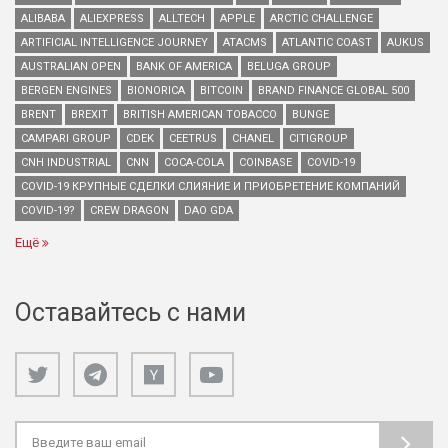
ALIBABA
ALIEXPRESS
ALLTECH
APPLE
ARCTIC CHALLENGE
ARTIFICIAL INTELLIGENCE JOURNEY
ATACMS
ATLANTIC COAST
AUKUS
AUSTRALIAN OPEN
BANK OF AMERICA
BELUGA GROUP
BERGEN ENGINES
BIONORICA
BITCOIN
BRAND FINANCE GLOBAL 500
BRENT
BREXIT
BRITISH AMERICAN TOBACCO
BUNGE
CAMPARI GROUP
CDEK
CEETRUS
CHANEL
CITIGROUP
CNH INDUSTRIAL
CNN
COCA-COLA
COINBASE
COVID-19
COVID-19 КРУПНЫЕ СДЕЛКИ СЛИЯНИЕ И ПРИОБРЕТЕНИЕ КОМПАНИЙ
COVID-19?
CREW DRAGON
DAO GDA
Ещё
Оставайтесь с нами