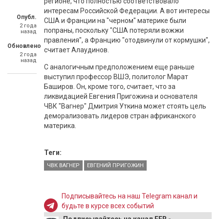
регионе, что полностью соответствовало
интересам Российской Федерации. А вот интересы
Опубл.
США и Франции на "черном" материке были
2 года
попраны, поскольку "США потеряли вожжи
назад
правления", а Францию "отодвинули от кормушки",
Обновлено
считает Алаудинов.
2 года
назад
С аналогичным предположением еще раньше
выступил профессор ВШЭ, политолог Марат
Баширов. Он, кроме того, считает, что за
ликвидацией Евгения Пригожина и основателя
ЧВК "Вагнер" Дмитрия Уткина может стоять цель
деморализовать лидеров стран африканского
материка.
Теги:
ЧВК ВАГНЕР
ЕВГЕНИЙ ПРИГОЖИН
Подписывайтесь на наш Telegram канал и
будьте в курсе всех событий