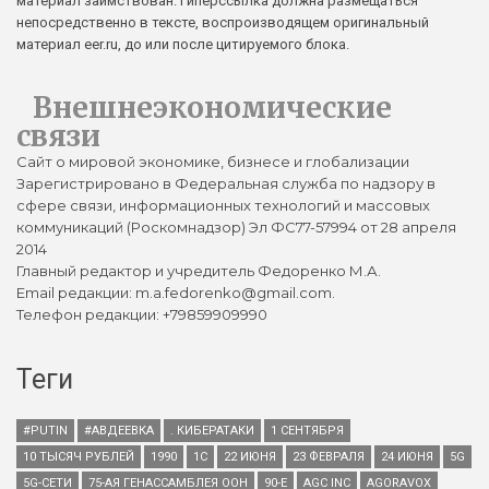
материал заимствован. Гиперссылка должна размещаться
непосредственно в тексте, воспроизводящем оригинальный
материал eer.ru, до или после цитируемого блока.
Внешнеэкономические
связи
Сайт о мировой экономике, бизнесе и глобализации
Зарегистрировано в Федеральная служба по надзору в
сфере связи, информационных технологий и массовых
коммуникаций (Роскомнадзор) Эл ФС77-57994 от 28 апреля
2014
Главный редактор и учредитель Федоренко М.А.
Email редакции: m.a.fedorenko@gmail.com.
Телефон редакции: +79859909990
Теги
#PUTIN
#АВДЕЕВКА
. КИБЕРАТАКИ
1 СЕНТЯБРЯ
10 ТЫСЯЧ РУБЛЕЙ
1990
1С
22 ИЮНЯ
23 ФЕВРАЛЯ
24 ИЮНЯ
5G
5G-СЕТИ
75-АЯ ГЕНАССАМБЛЕЯ ООН
90-Е
AGC INC
AGORAVOX