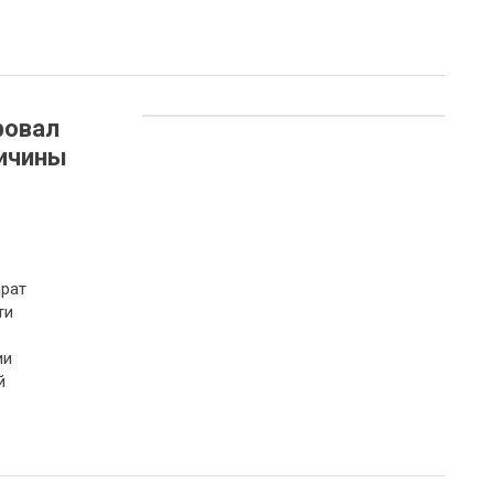
ровал
ричины
рат
ти
ии
й