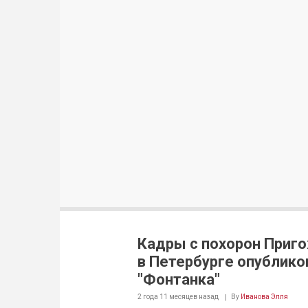
Кадры с похорон Приг
в Петербурге опублико
"Фонтанка"
2 года 11 месяцев
назад
By
Иванова Элля