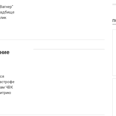
Вагнер"
ладбище
блик
П
ние
ся
астрофе
вам ЧВК
митрию