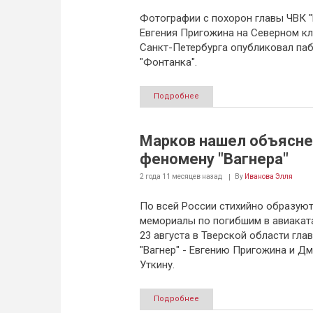
Фотографии с похорон главы ЧВК "
Евгения Пригожина на Северном к
Санкт-Петербурга опубликовал па
"Фонтанка".
Подробнее
Марков нашел объясне
феномену "Вагнера"
2 года 11 месяцев
назад
By
Иванова Элля
По всей России стихийно образуют
мемориалы по погибшим в авиакат
23 августа в Тверской области гла
"Вагнер" - Евгению Пригожина и Д
Уткину.
Подробнее