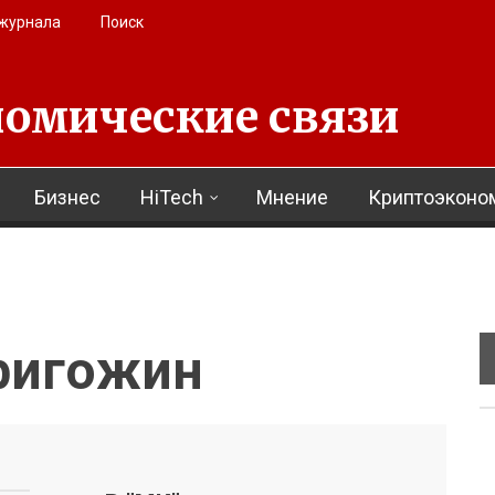
 журнала
Поиск
омические связи
Бизнес
HiTech
Мнение
Криптоэконо
ригожин