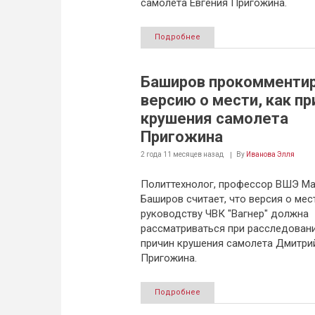
самолета Евгения Пригожина.
Подробнее
Баширов прокомменти
версию о мести, как п
крушения самолета
Пригожина
2 года 11 месяцев
назад
By
Иванова Элля
Политтехнолог, профессор ВШЭ Ма
Баширов считает, что версия о мес
руководству ЧВК "Вагнер" должна
рассматриваться при расследован
причин крушения самолета Дмитри
Пригожина.
Подробнее