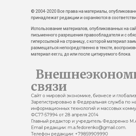
© 2004-2020 Все права на материалы, опубликованны
принадлежат редакции и охраняются в соответстви
Использование материалов, опубликованных на сайт
письменного разрешения правообладателя и с обя
гиперссылкой на страницу, с которой материал за
размещаться непосредственно в тексте, воспрои
материал eer.ru, до или после цитируемого блока.
Внешнеэконом
связи
Сайт о мировой экономике, бизнесе и глобали
Зарегистрировано в Федеральная служба по на
информационных технологий и массовых комму
ФС77-57994 от 28 апреля 2014
Главный редактор и учредитель Федоренко М.
Email редакции: m.a.fedorenko@gmail.com.
Телефон редакции: +79859909990