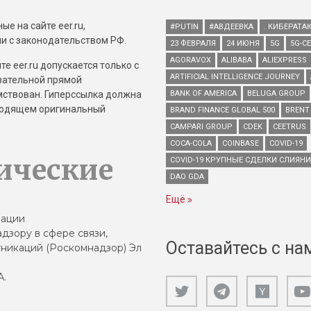
е на сайте eer.ru,
#PUTIN
#АВДЕЕВКА
. КИБЕРАТА
и с законодательством РФ.
23 ФЕВРАЛЯ
24 ИЮНЯ
5G
5G-С
AGORAVOX
ALIBABA
ALIEXPRESS
е eer.ru допускается только с
ARTIFICIAL INTELLIGENCE JOURNEY
зательной прямой
имствован. Гиперссылка должна
BANK OF AMERICA
BELUGA GROUP
зводящем оригинальный
BRAND FINANCE GLOBAL 500
BRENT
CAMPARI GROUP
CDEK
CEETRUS
COCA-COLA
COINBASE
COVID-19
ические
COVID-19 КРУПНЫЕ СДЕЛКИ СЛИЯН
DAO GDA
Ещё
зации
дзору в сфере связи,
Оставайтесь с на
никаций (Роскомнадзор) Эл
А.