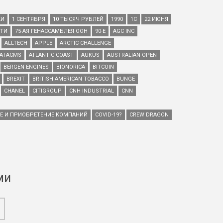
КИ
1 СЕНТЯБРЯ
10 ТЫСЯЧ РУБЛЕЙ
1990
1С
22 ИЮНЯ
ЕТИ
75-АЯ ГЕНАССАМБЛЕЯ ООН
90-Е
AGC INC
ALLTECH
APPLE
ARCTIC CHALLENGE
ATACMS
ATLANTIC COAST
AUKUS
AUSTRALIAN OPEN
BERGEN ENGINES
BIONORICA
BITCOIN
BREXIT
BRITISH AMERICAN TOBACCO
BUNGE
CHANEL
CITIGROUP
CNH INDUSTRIAL
CNN
ИЕ И ПРИОБРЕТЕНИЕ КОМПАНИЙ
COVID-19?
CREW DRAGON
ми