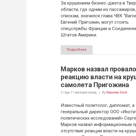
За крушением бизнес-джета в Тве
области, где одним из пассажиров,
спискам, значился глава ЧВК "Вагн
Евгений Пригожин, могут стоять
спецслужбы Франции и Соединенн
Штатов Америки.
Подробнее
Марков назвал провал
реакцию власти на кру
самолета Пригожина
2 года 11 месяцев
назад
By
Иванова Элля
Известный политолог, дипломат, а
генеральный директор ООО «Инсти
политических исследований» Серг
Марков назвал информационным п
отсутствие реакции власти на круш