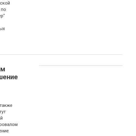
рской
 по
ер"
ых
ом
шение
 также
тут
ей
ровалом
ение