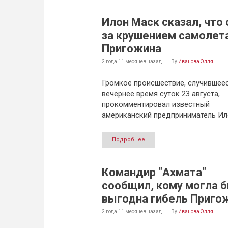
Илон Маск сказал, что 
за крушением самолет
Пригожина
2 года 11 месяцев
назад
By
Иванова Элля
Громкое происшествие, случившеес
вечернее время суток 23 августа,
прокомментировал известный
американский предприниматель Ил
Подробнее
Командир "Ахмата"
сообщил, кому могла 
выгодна гибель Приго
2 года 11 месяцев
назад
By
Иванова Элля