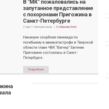
В "МК" пожаловались на
запутанное представление
с похоронами Пригожина в
Санкт-Петербурге
2 года 11 месяцев
назад
By
Иванова Элля
Накануне скорбная панихида по
погибшему в авиакатастрофе в Тверской
области главе ЧВК "Вагнер" Евгении
Пригожине состоялась в Санкт-
Петербурге.
Подробнее
ожина
вала