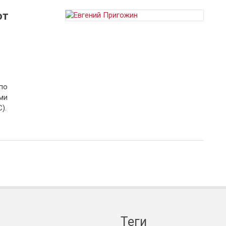
от
по
ми
).
Теги