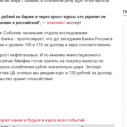
итик Марк Гойхман, в основном речь идет и китайской
П
 рублей на бирже и через кросс-курсы это укрепит не
шению к российской",
—
поясняет
эксперт.
ак Соболев, начальник отдела исследования
банка - прогнозирует, что до заседания Банка России в
е к уровню 100 и 110 за доллар и евро соответственно.
 рост нефтегазовых. И по мнению инвестиционного
сейчас Минфин готов тратить на покупку валюты по
пазон ослабления рубля значительно шире. Эксперт
ства ЦБ осенью мы увидим курс и 120 рублей за доллар,
ельство хранит спокойствие.
gram канал и будьте в курсе всех событий