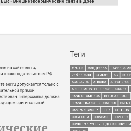
 EER - Внешнеэкономические связи в Дзен
Теги
е на сайте eer.ru,
#PUTIN
#АВДЕЕВКА
. КИБЕРАТА
и с законодательством РФ.
23 ФЕВРАЛЯ
24 ИЮНЯ
5G
5G-С
AGORAVOX
ALIBABA
ALIEXPRESS
е eer.ru допускается только с
ARTIFICIAL INTELLIGENCE JOURNEY
зательной прямой
имствован. Гиперссылка должна
BANK OF AMERICA
BELUGA GROUP
зводящем оригинальный
BRAND FINANCE GLOBAL 500
BRENT
CAMPARI GROUP
CDEK
CEETRUS
COCA-COLA
COINBASE
COVID-19
ические
COVID-19 КРУПНЫЕ СДЕЛКИ СЛИЯН