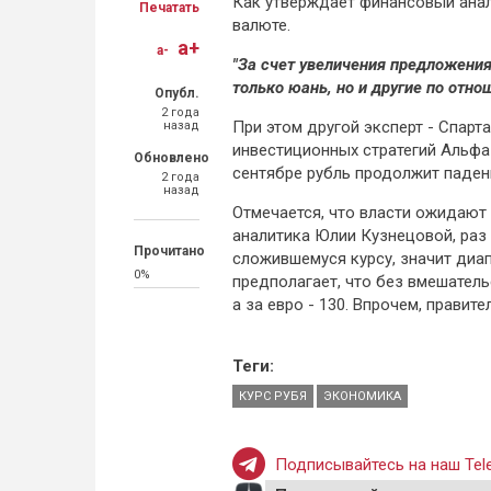
Как утверждает финансовый анал
Печатать
валюте.
a+
a-
"За счет увеличения предложения
только юань, но и другие по отно
Опубл.
2 года
При этом другой эксперт - Спарт
назад
инвестиционных стратегий Альфа-
Обновлено
сентябре рубль продолжит падени
2 года
назад
Отмечается, что власти ожидают
аналитика Юлии Кузнецовой, раз 
Прочитано
сложившемуся курсу, значит диа
0%
предполагает, что без вмешатель
а за евро - 130. Впрочем, правит
Теги:
КУРС РУБЯ
ЭКОНОМИКА
Подписывайтесь на наш Tele