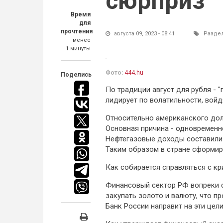
сюрприз
Время
для
прочтения
августа 09, 2023 - 08:41
Разде
менее
1 минуты
Фото:
444.hu
Поделись
По традиции август для рубля - "
лидирует по волатильности, войд
Относительно американского долл
Основная причина - одновременн
Нефтегазовые доходы составили 
Таким образом в стране сформир
Как собирается справляться с к
Финансовый сектор РФ вопреки 
закупать золото и валюту, что пр
Банк России направит на эти цели