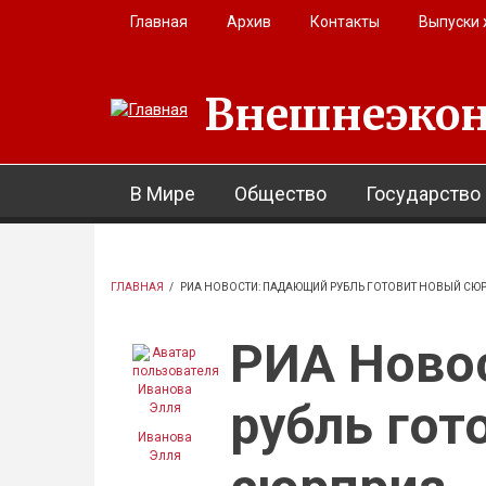
Перейти к основному содержанию
Главная
Архив
Контакты
Выпуски
Внешнеэкон
В Мире
Общество
Государство
ГЛАВНАЯ
/
РИА НОВОСТИ: ПАДАЮЩИЙ РУБЛЬ ГОТОВИТ НОВЫЙ СЮ
РИА Ново
рубль гот
Иванова
Элля