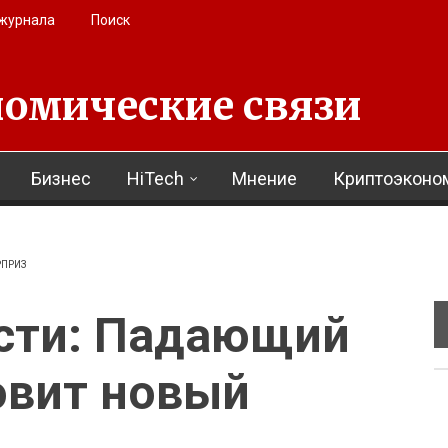
 журнала
Поиск
омические связи
Бизнес
HiTech
Мнение
Криптоэконо
РПРИЗ
сти: Падающий
овит новый