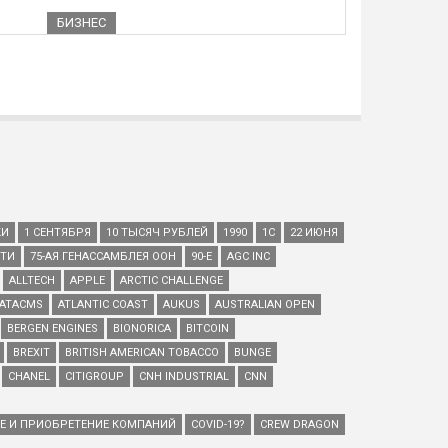
БИЗНЕС
КИ
1 СЕНТЯБРЯ
10 ТЫСЯЧ РУБЛЕЙ
1990
1С
22 ИЮНЯ
ЕТИ
75-АЯ ГЕНАССАМБЛЕЯ ООН
90-Е
AGC INC
ALLTECH
APPLE
ARCTIC CHALLENGE
ATACMS
ATLANTIC COAST
AUKUS
AUSTRALIAN OPEN
BERGEN ENGINES
BIONORICA
BITCOIN
BREXIT
BRITISH AMERICAN TOBACCO
BUNGE
CHANEL
CITIGROUP
CNH INDUSTRIAL
CNN
ИЕ И ПРИОБРЕТЕНИЕ КОМПАНИЙ
COVID-19?
CREW DRAGON