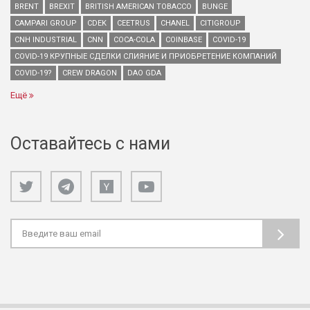
BRENT
BREXIT
BRITISH AMERICAN TOBACCO
BUNGE
CAMPARI GROUP
CDEK
CEETRUS
CHANEL
CITIGROUP
CNH INDUSTRIAL
CNN
COCA-COLA
COINBASE
COVID-19
COVID-19 КРУПНЫЕ СДЕЛКИ СЛИЯНИЕ И ПРИОБРЕТЕНИЕ КОМПАНИЙ
COVID-19?
CREW DRAGON
DAO GDA
Ещё
Оставайтесь с нами