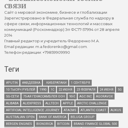
связи
Сайт о мировой экономике, бизнесе и глобализации
Зарегистрировано в Федеральная служба по надзору в
сфере связи, информационных технологий и массовых
коммуникаций (Роскомнадзор) Эл ФС77-57994 от 28 апреля
2014
Главный редактор и учредитель Федоренко М.А.
Email редакции: m.a.fedorenko@gmail.com.
Телефон редакции: +79859909990
Теги
#PUTIN
#АВДЕЕВКА
. КИБЕРАТАКИ
1 СЕНТЯБРЯ
10 ТЫСЯЧ РУБЛЕЙ
1990
1С
22 ИЮНЯ
23 ФЕВРАЛЯ
24 ИЮНЯ
5G
5G-СЕТИ
75-АЯ ГЕНАССАМБЛЕЯ ООН
90-Е
AGC INC
AGORAVOX
ALIBABA
ALIEXPRESS
ALLTECH
APPLE
ARCTIC CHALLENGE
ARTIFICIAL INTELLIGENCE JOURNEY
ATACMS
ATLANTIC COAST
AUKUS
AUSTRALIAN OPEN
BANK OF AMERICA
BELUGA GROUP
BERGEN ENGINES
BIONORICA
BITCOIN
BRAND FINANCE GLOBAL 500