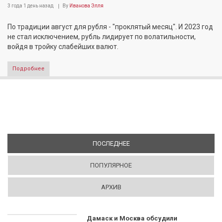
3 года 1 день
назад
By
Иванова Элля
По традиции август для рубля - "проклятый месяц". И 2023 год
не стал исключением, рубль лидирует по волатильности,
войдя в тройку слабейших валют.
Подробнее
ПОСЛЕДНЕЕ
(АКТИВНАЯ ВКЛАДКА)
ПОПУЛЯРНОЕ
АРХИВ
Дамаск и Москва обсудили