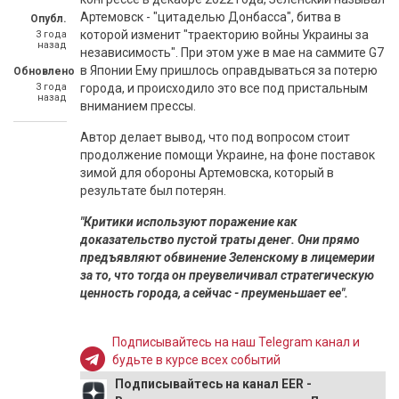
Артемовск - "цитаделью Донбасса", битва в
Опубл.
которой изменит "траекторию войны Украины за
3 года
назад
независимость". При этом уже в мае на саммите G7
в Японии Ему пришлось оправдываться за потерю
Обновлено
3 года
города, и происходило это все под пристальным
назад
вниманием прессы.
Автор делает вывод, что под вопросом стоит
продолжение помощи Украине, на фоне поставок
зимой для обороны Артемовска, который в
результате был потерян.
"Критики используют поражение как
доказательство пустой траты денег. Они прямо
предъявляют обвинение Зеленскому в лицемерии
за то, что тогда он преувеличивал стратегическую
ценность города, а сейчас - преуменьшает ее".
Подписывайтесь на наш Telegram канал и
будьте в курсе всех событий
Подписывайтесь на канал EER -