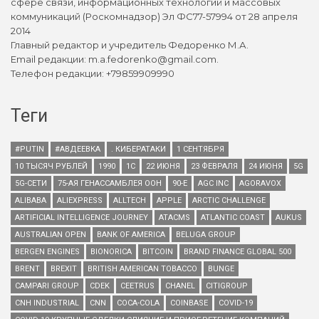
сфере связи, информационных технологий и массовых
коммуникаций (Роскомнадзор) Эл ФС77-57994 от 28 апреля
2014
Главный редактор и учредитель Федоренко М.А.
Email редакции: m.a.fedorenko@gmail.com.
Телефон редакции: +79859909990
Теги
#PUTIN
#АВДЕЕВКА
. КИБЕРАТАКИ
1 СЕНТЯБРЯ
10 ТЫСЯЧ РУБЛЕЙ
1990
1С
22 ИЮНЯ
23 ФЕВРАЛЯ
24 ИЮНЯ
5G
5G-СЕТИ
75-АЯ ГЕНАССАМБЛЕЯ ООН
90-Е
AGC INC
AGORAVOX
ALIBABA
ALIEXPRESS
ALLTECH
APPLE
ARCTIC CHALLENGE
ARTIFICIAL INTELLIGENCE JOURNEY
ATACMS
ATLANTIC COAST
AUKUS
AUSTRALIAN OPEN
BANK OF AMERICA
BELUGA GROUP
BERGEN ENGINES
BIONORICA
BITCOIN
BRAND FINANCE GLOBAL 500
BRENT
BREXIT
BRITISH AMERICAN TOBACCO
BUNGE
CAMPARI GROUP
CDEK
CEETRUS
CHANEL
CITIGROUP
CNH INDUSTRIAL
CNN
COCA-COLA
COINBASE
COVID-19