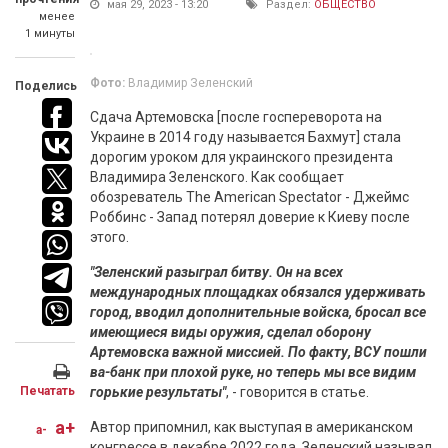
мая 29, 2023 - 13:20
Раздел:
ОБЩЕСТВО
менее
1 минуты
Фото:
Владимир Зеленский
Поделись
Сдача Артемовска [после госпереворота на
Украине в 2014 году называется Бахмут] стала
дорогим уроком для украинского президента
Владимира Зеленского. Как сообщает
обозреватель The American Spectator - Джеймс
Роббинс - Запад потерял доверие к Киеву после
этого.
"Зеленский разыграл битву. Он на всех
международных площадках обязался удерживать
город, вводил дополнительные войска, бросал все
имеющиеся виды оружия, сделал оборону
Артемовска важной миссией. По факту, ВСУ пошли
ва-банк при плохой руке, но теперь мы все видим
Печатать
горькие результаты"
, - говорится в статье.
a+
Автор припомнил, как выступая в американском
a-
конгрессе в декабре 2022 года, Зеленский называл