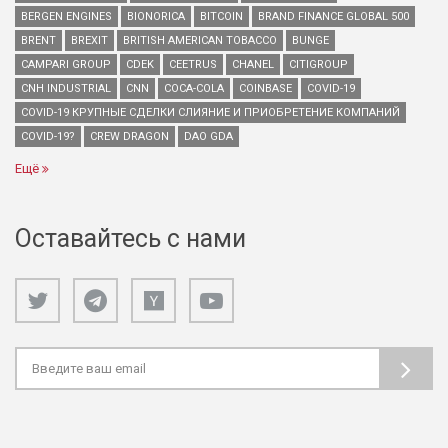
BERGEN ENGINES
BIONORICA
BITCOIN
BRAND FINANCE GLOBAL 500
BRENT
BREXIT
BRITISH AMERICAN TOBACCO
BUNGE
CAMPARI GROUP
CDEK
CEETRUS
CHANEL
CITIGROUP
CNH INDUSTRIAL
CNN
COCA-COLA
COINBASE
COVID-19
COVID-19 КРУПНЫЕ СДЕЛКИ СЛИЯНИЕ И ПРИОБРЕТЕНИЕ КОМПАНИЙ
COVID-19?
CREW DRAGON
DAO GDA
Ещё
Оставайтесь с нами