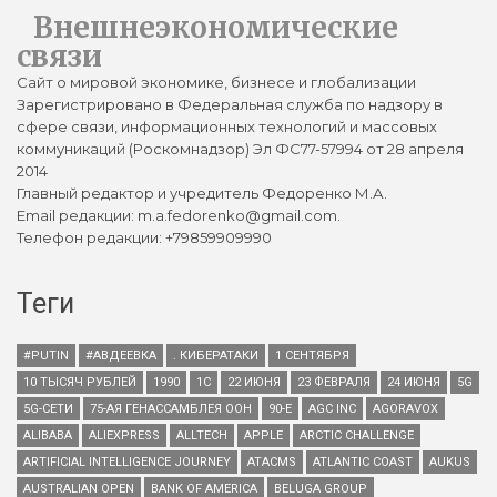
Внешнеэкономические
связи
Сайт о мировой экономике, бизнесе и глобализации
Зарегистрировано в Федеральная служба по надзору в
сфере связи, информационных технологий и массовых
коммуникаций (Роскомнадзор) Эл ФС77-57994 от 28 апреля
2014
Главный редактор и учредитель Федоренко М.А.
Email редакции: m.a.fedorenko@gmail.com.
Телефон редакции: +79859909990
Теги
#PUTIN
#АВДЕЕВКА
. КИБЕРАТАКИ
1 СЕНТЯБРЯ
10 ТЫСЯЧ РУБЛЕЙ
1990
1С
22 ИЮНЯ
23 ФЕВРАЛЯ
24 ИЮНЯ
5G
5G-СЕТИ
75-АЯ ГЕНАССАМБЛЕЯ ООН
90-Е
AGC INC
AGORAVOX
ALIBABA
ALIEXPRESS
ALLTECH
APPLE
ARCTIC CHALLENGE
ARTIFICIAL INTELLIGENCE JOURNEY
ATACMS
ATLANTIC COAST
AUKUS
AUSTRALIAN OPEN
BANK OF AMERICA
BELUGA GROUP