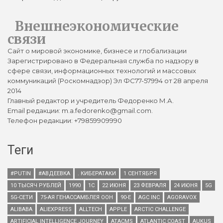
Внешнеэкономические
связи
Сайт о мировой экономике, бизнесе и глобализации
Зарегистрировано в Федеральная служба по надзору в
сфере связи, информационных технологий и массовых
коммуникаций (Роскомнадзор) Эл ФС77-57994 от 28 апреля
2014
Главный редактор и учредитель Федоренко М.А.
Email редакции: m.a.fedorenko@gmail.com.
Телефон редакции: +79859909990
Теги
#PUTIN
#АВДЕЕВКА
. КИБЕРАТАКИ
1 СЕНТЯБРЯ
10 ТЫСЯЧ РУБЛЕЙ
1990
1С
22 ИЮНЯ
23 ФЕВРАЛЯ
24 ИЮНЯ
5G
5G-СЕТИ
75-АЯ ГЕНАССАМБЛЕЯ ООН
90-Е
AGC INC
AGORAVOX
ALIBABA
ALIEXPRESS
ALLTECH
APPLE
ARCTIC CHALLENGE
ARTIFICIAL INTELLIGENCE JOURNEY
ATACMS
ATLANTIC COAST
AUKUS