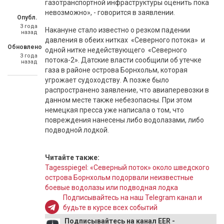
газотранспортной инфраструктуры оценить пока
невозможно», - говорится в заявлении.
Опубл.
3 года
Накануне стало известно о резком падении
назад
давления в обеих нитках «Северного потока» и
Обновлено
одной нитке недействующего «Северного
3 года
потока-2». Датские власти сообщили об утечке
назад
газа в районе острова Борнхольм, которая
угрожает судоходству. А позже было
распространено заявление, что авиаперевозки в
данном месте также небезопасны. При этом
немецкая пресса уже написала о том, что
повреждения нанесены либо водолазами, либо
подводной лодкой.
Читайте также:
Tagesspiegel: «Северный поток» около шведского
острова Борнхольм подорвали неизвестные
боевые водолазы или подводная лодка
Подписывайтесь на наш Telegram канал и
будьте в курсе всех событий
Подписывайтесь на канал EER -