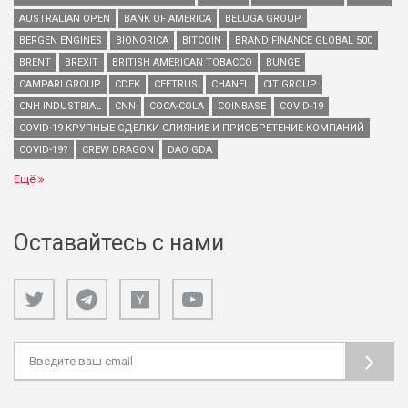
AUSTRALIAN OPEN
BANK OF AMERICA
BELUGA GROUP
BERGEN ENGINES
BIONORICA
BITCOIN
BRAND FINANCE GLOBAL 500
BRENT
BREXIT
BRITISH AMERICAN TOBACCO
BUNGE
CAMPARI GROUP
CDEK
CEETRUS
CHANEL
CITIGROUP
CNH INDUSTRIAL
CNN
COCA-COLA
COINBASE
COVID-19
COVID-19 КРУПНЫЕ СДЕЛКИ СЛИЯНИЕ И ПРИОБРЕТЕНИЕ КОМПАНИЙ
COVID-19?
CREW DRAGON
DAO GDA
Ещё
Оставайтесь с нами