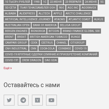
10 ТЫСЯЧ РУБЛЕЙ
1990
1С
22 ИЮНЯ
23 ФЕВРАЛЯ
24 ИЮНЯ
5G
5G-СЕТИ
75-АЯ ГЕНАССАМБЛЕЯ ООН
90-Е
AGC INC
AGORAVOX
ALIBABA
ALIEXPRESS
ALLTECH
APPLE
ARCTIC CHALLENGE
ARTIFICIAL INTELLIGENCE JOURNEY
ATACMS
ATLANTIC COAST
AUKUS
AUSTRALIAN OPEN
BANK OF AMERICA
BELUGA GROUP
BERGEN ENGINES
BIONORICA
BITCOIN
BRAND FINANCE GLOBAL 500
BRENT
BREXIT
BRITISH AMERICAN TOBACCO
BUNGE
CAMPARI GROUP
CDEK
CEETRUS
CHANEL
CITIGROUP
CNH INDUSTRIAL
CNN
COCA-COLA
COINBASE
COVID-19
COVID-19 КРУПНЫЕ СДЕЛКИ СЛИЯНИЕ И ПРИОБРЕТЕНИЕ КОМПАНИЙ
COVID-19?
CREW DRAGON
DAO GDA
Ещё
Оставайтесь с нами