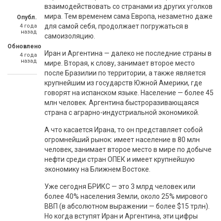
взаимодействовать со странами из других уголков
мира. Тем временем сама Европа, незаметно даже
Опубл.
для самой себя, продолжает погружаться в
4 года
назад
самоизоляцию.
Обновлено
Иран и Аргентина — далеко не последние страны в
4 года
назад
мире. Вторая, к слову, занимает второе место
после Бразилии по территории, а также является
крупнейшим из государств Южной Америки, где
говорят на испанском языке. Население — более 45
млн человек. Аргентина быстроразивающаяся
страна с аграрно-индустриальной экономикой.
А что касается Ирана, то он представляет собой
огромнейший рынок: имеет население в 80 млн
человек, занимает второе место в мире по добыче
нефти среди стран ОПЕК и имеет крупнейшую
экономику на Ближнем Востоке.
Уже сегодня БРИКС — это 3 млрд человек или
более 40% населения Земли, около 25% мирового
ВВП (в абсолютном выражении — более $15 трлн).
Но когда вступят Иран и Аргентина, эти цифры