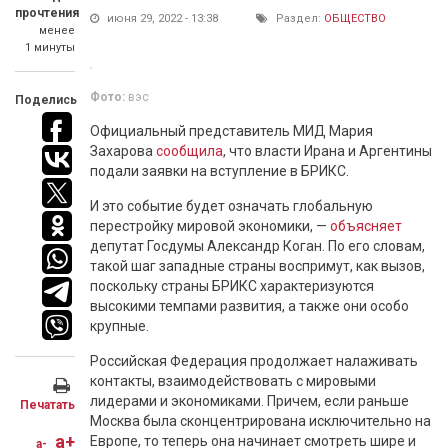
прочтения
июня 29, 2022 - 13:38
Раздел:
ОБЩЕСТВО
менее
1 минуты
Фото:
вэс
Поделись
Официальный представитель МИД Мария
Захарова
сообщила
, что власти Ирана и Аргентины
подали заявки на вступление в БРИКС.
И это событие будет означать глобальную
перестройку мировой экономики, —
объясняет
депутат Госдумы Александр Коган. По его словам,
такой шаг западные страны воспримут, как вызов,
поскольку страны БРИКС характеризуются
высокими темпами развития, а также они особо
крупные.
Российская Федерация продолжает налаживать
контакты, взаимодействовать с мировыми
лидерами и экономиками. Причем, если раньше
Печатать
Москва была сконцентрирована исключительно на
a+
Европе, то теперь она начинает смотреть шире и
a-