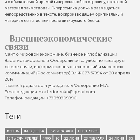
и с обязательной прямой гиперссылкой на страницу, с которой
материал заимствован. Гиперссылка должна размещаться
непосредственно в тексте, воспроизводящем оригинальный
материал eer.ru, до или после цитируемого блока.
Внешнеэкономические
связи
Сайт о мировой экономике, бизнесе и глобализации
Зарегистрировано в Федеральная служба по надзору в
сфере связи, информационных технологий и массовых
коммуникаций (Роскомнадзор) Эл ФС77-57994 от 28 апреля
2014
Главный редактор и учредитель Федоренко М.А.
Email редакции: m.a.fedorenko@gmail.com.
Телефон редакции: +79859909990
Теги
#PUTIN
#АВДЕЕВКА
. КИБЕРАТАКИ
1 СЕНТЯБРЯ
10 ТЫСЯЧ РУБЛЕЙ
1990
1С
22 ИЮНЯ
23 ФЕВРАЛЯ
24 ИЮНЯ
5G