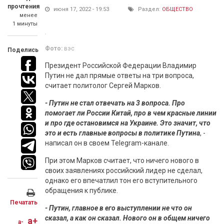
прочтения
июня 17, 2022 - 19:53
Раздел:
ОБЩЕСТВО
менее
1 минуты
Фото:
вэс
Поделись
Президент Российской Федерации Владимир
Путин не дал прямые ответы на три вопроса,
считает политолог Сергей Марков.
- Путин не стал отвечать на 3 вопроса. Про
помогает ли России Китай, про в чем красные линии
и про где остановимся на Украине. Это значит, что
это и есть главные вопросы в политике Путина
, -
написал он в своем Telegram-канале.
При этом Марков считает, что ничего нового в
своих заявлениях российский лидер не сделал,
однако его впечатлил тон его вступительного
обращения к публике.
Печатать
- Путин, главное в его выступлении не что он
сказал, а как он сказал. Нового он в общем ничего
a+
a-