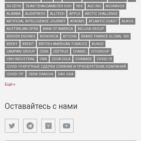
5G-СЕТИ
75-АЯ ГЕНАССАМБЛЕЯ ООН
90-Е
AGC INC
AGORAVOX
ALIBABA
ALIEXPRESS
ALLTECH
APPLE
ARCTIC CHALLENGE
ARTIFICIAL INTELLIGENCE JOURNEY
ATACMS
ATLANTIC COAST
AUKUS
AUSTRALIAN OPEN
BANK OF AMERICA
BELUGA GROUP
BERGEN ENGINES
BIONORICA
BITCOIN
BRAND FINANCE GLOBAL 500
BRENT
BREXIT
BRITISH AMERICAN TOBACCO
BUNGE
CAMPARI GROUP
CDEK
CEETRUS
CHANEL
CITIGROUP
CNH INDUSTRIAL
CNN
COCA-COLA
COINBASE
COVID-19
COVID-19 КРУПНЫЕ СДЕЛКИ СЛИЯНИЕ И ПРИОБРЕТЕНИЕ КОМПАНИЙ
COVID-19?
CREW DRAGON
DAO GDA
Ещё
Оставайтесь с нами