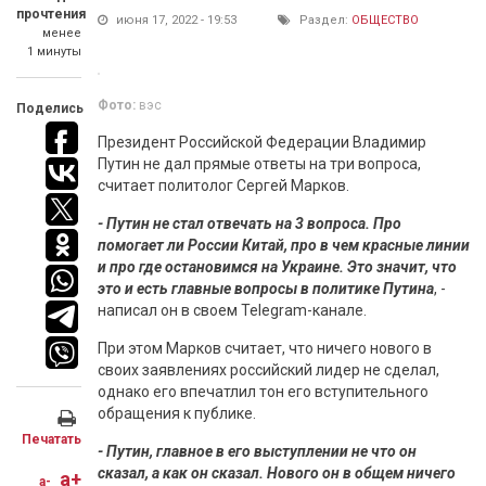
прочтения
июня 17, 2022 - 19:53
Раздел:
ОБЩЕСТВО
менее
1 минуты
Фото:
вэс
Поделись
Президент Российской Федерации Владимир
Путин не дал прямые ответы на три вопроса,
считает политолог Сергей Марков.
- Путин не стал отвечать на 3 вопроса. Про
помогает ли России Китай, про в чем красные линии
и про где остановимся на Украине. Это значит, что
это и есть главные вопросы в политике Путина
, -
написал он в своем Telegram-канале.
При этом Марков считает, что ничего нового в
своих заявлениях российский лидер не сделал,
однако его впечатлил тон его вступительного
обращения к публике.
Печатать
- Путин, главное в его выступлении не что он
сказал, а как он сказал. Нового он в общем ничего
a+
a-