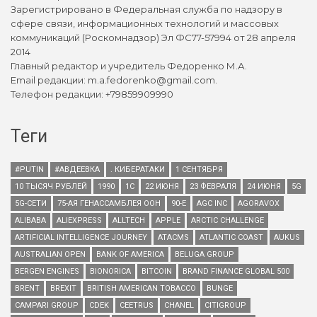
Зарегистрировано в Федеральная служба по надзору в
сфере связи, информационных технологий и массовых
коммуникаций (Роскомнадзор) Эл ФС77-57994 от 28 апреля
2014
Главный редактор и учредитель Федоренко М.А.
Email редакции: m.a.fedorenko@gmail.com.
Телефон редакции: +79859909990
Теги
#PUTIN
#АВДЕЕВКА
. КИБЕРАТАКИ
1 СЕНТЯБРЯ
10 ТЫСЯЧ РУБЛЕЙ
1990
1С
22 ИЮНЯ
23 ФЕВРАЛЯ
24 ИЮНЯ
5G
5G-СЕТИ
75-АЯ ГЕНАССАМБЛЕЯ ООН
90-Е
AGC INC
AGORAVOX
ALIBABA
ALIEXPRESS
ALLTECH
APPLE
ARCTIC CHALLENGE
ARTIFICIAL INTELLIGENCE JOURNEY
ATACMS
ATLANTIC COAST
AUKUS
AUSTRALIAN OPEN
BANK OF AMERICA
BELUGA GROUP
BERGEN ENGINES
BIONORICA
BITCOIN
BRAND FINANCE GLOBAL 500
BRENT
BREXIT
BRITISH AMERICAN TOBACCO
BUNGE
CAMPARI GROUP
CDEK
CEETRUS
CHANEL
CITIGROUP