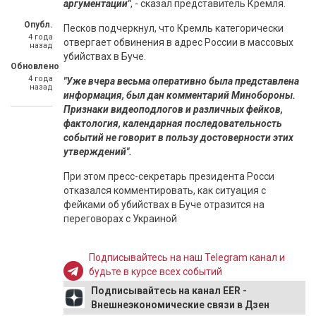
аргументации"
, - сказал представитель Кремля.
Опубл.
Песков подчеркнул, что Кремль категорически
4 года
отвергает обвинения в адрес России в массовых
назад
убийствах в Буче.
Обновлено
4 года
"Уже вчера весьма оперативно была представлена
назад
информация, был дан комментарий Минобороны.
Признаки видеоподлогов и различных фейков,
фактология, календарная последовательность
событий не говорит в пользу достоверности этих
утверждений".
При этом пресс-секретарь президента Росси
отказался комментировать, как ситуация с
фейками об убийствах в Буче отразится на
переговорах с Украиной
Подписывайтесь на наш Telegram канал и
будьте в курсе всех событий
Подписывайтесь на канал EER -
Внешнеэкономические связи в Дзен