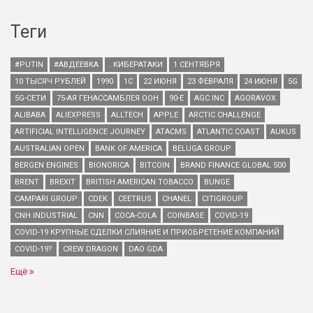
Теги
#PUTIN
#АВДЕЕВКА
. КИБЕРАТАКИ
1 СЕНТЯБРЯ
10 ТЫСЯЧ РУБЛЕЙ
1990
1С
22 ИЮНЯ
23 ФЕВРАЛЯ
24 ИЮНЯ
5G
5G-СЕТИ
75-АЯ ГЕНАССАМБЛЕЯ ООН
90-Е
AGC INC
AGORAVOX
ALIBABA
ALIEXPRESS
ALLTECH
APPLE
ARCTIC CHALLENGE
ARTIFICIAL INTELLIGENCE JOURNEY
ATACMS
ATLANTIC COAST
AUKUS
AUSTRALIAN OPEN
BANK OF AMERICA
BELUGA GROUP
BERGEN ENGINES
BIONORICA
BITCOIN
BRAND FINANCE GLOBAL 500
BRENT
BREXIT
BRITISH AMERICAN TOBACCO
BUNGE
CAMPARI GROUP
CDEK
CEETRUS
CHANEL
CITIGROUP
CNH INDUSTRIAL
CNN
COCA-COLA
COINBASE
COVID-19
COVID-19 КРУПНЫЕ СДЕЛКИ СЛИЯНИЕ И ПРИОБРЕТЕНИЕ КОМПАНИЙ
COVID-19?
CREW DRAGON
DAO GDA
Ещё