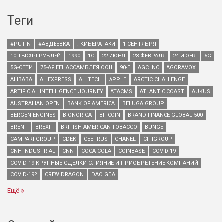
Теги
#PUTIN
#АВДЕЕВКА
. КИБЕРАТАКИ
1 СЕНТЯБРЯ
10 ТЫСЯЧ РУБЛЕЙ
1990
1С
22 ИЮНЯ
23 ФЕВРАЛЯ
24 ИЮНЯ
5G
5G-СЕТИ
75-АЯ ГЕНАССАМБЛЕЯ ООН
90-Е
AGC INC
AGORAVOX
ALIBABA
ALIEXPRESS
ALLTECH
APPLE
ARCTIC CHALLENGE
ARTIFICIAL INTELLIGENCE JOURNEY
ATACMS
ATLANTIC COAST
AUKUS
AUSTRALIAN OPEN
BANK OF AMERICA
BELUGA GROUP
BERGEN ENGINES
BIONORICA
BITCOIN
BRAND FINANCE GLOBAL 500
BRENT
BREXIT
BRITISH AMERICAN TOBACCO
BUNGE
CAMPARI GROUP
CDEK
CEETRUS
CHANEL
CITIGROUP
CNH INDUSTRIAL
CNN
COCA-COLA
COINBASE
COVID-19
COVID-19 КРУПНЫЕ СДЕЛКИ СЛИЯНИЕ И ПРИОБРЕТЕНИЕ КОМПАНИЙ
COVID-19?
CREW DRAGON
DAO GDA
Ещё