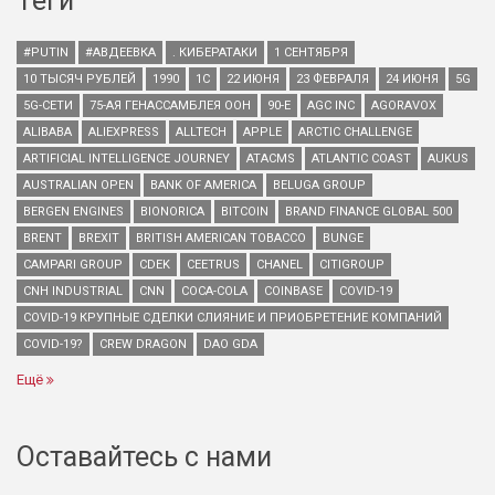
Теги
#PUTIN
#АВДЕЕВКА
. КИБЕРАТАКИ
1 СЕНТЯБРЯ
10 ТЫСЯЧ РУБЛЕЙ
1990
1С
22 ИЮНЯ
23 ФЕВРАЛЯ
24 ИЮНЯ
5G
5G-СЕТИ
75-АЯ ГЕНАССАМБЛЕЯ ООН
90-Е
AGC INC
AGORAVOX
ALIBABA
ALIEXPRESS
ALLTECH
APPLE
ARCTIC CHALLENGE
ARTIFICIAL INTELLIGENCE JOURNEY
ATACMS
ATLANTIC COAST
AUKUS
AUSTRALIAN OPEN
BANK OF AMERICA
BELUGA GROUP
BERGEN ENGINES
BIONORICA
BITCOIN
BRAND FINANCE GLOBAL 500
BRENT
BREXIT
BRITISH AMERICAN TOBACCO
BUNGE
CAMPARI GROUP
CDEK
CEETRUS
CHANEL
CITIGROUP
CNH INDUSTRIAL
CNN
COCA-COLA
COINBASE
COVID-19
COVID-19 КРУПНЫЕ СДЕЛКИ СЛИЯНИЕ И ПРИОБРЕТЕНИЕ КОМПАНИЙ
COVID-19?
CREW DRAGON
DAO GDA
Ещё
Оставайтесь с нами