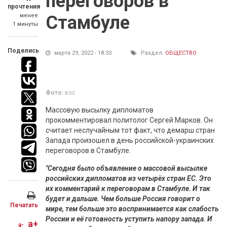
переговоров в
прочтения
менее
Стамбуле
1 минуты
Поделись
марта 29, 2022 - 18:33
Раздел:
ОБЩЕСТВО
Фото:
вэс
Массовую высылку дипломатов
прокомментировал политолог Сергей Марков. Он
считает неслучайным тот факт, что демарш стран
Запада произошел в день российской-украинских
переговоров в Стамбуле.
"Сегодня было объявление о массовой высылке
российских дипломатов из четырёх стран ЕС. Это
их комментарий к переговорам в Стамбуле. И так
будет и дальше. Чем больше Россия говорит о
Печатать
мире, тем больше это воспринимается как слабость
России и её готовность уступить напору запада. И
a+
a-