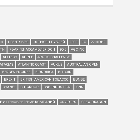
КИ
1 СЕНТЯБРЯ
10 ТЫСЯЧ РУБЛЕЙ
1990
1С
22 ИЮНЯ
ЕТИ
75-АЯ ГЕНАССАМБЛЕЯ ООН
90-Е
AGC INC
ALLTECH
APPLE
ARCTIC CHALLENGE
ATACMS
ATLANTIC COAST
AUKUS
AUSTRALIAN OPEN
BERGEN ENGINES
BIONORICA
BITCOIN
BREXIT
BRITISH AMERICAN TOBACCO
BUNGE
CHANEL
CITIGROUP
CNH INDUSTRIAL
CNN
ИЕ И ПРИОБРЕТЕНИЕ КОМПАНИЙ
COVID-19?
CREW DRAGON