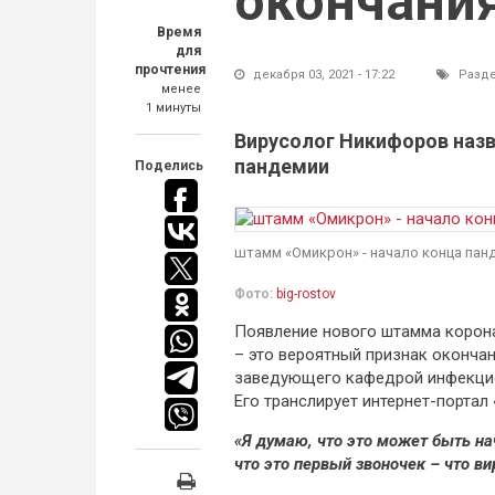
окончани
Время
для
прочтения
декабря 03, 2021 - 17:22
Разд
менее
1 минуты
Вирусолог Никифоров наз
пандемии
Поделись
штамм «Омикрон» - начало конца пан
Фото:
big-rostov
Появление нового штамма корона
– это вероятный признак оконча
заведующего кафедрой инфекцио
Его транслирует интернет-портал
«Я думаю, что это может быть на
что это первый звоночек – что ви