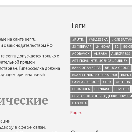
Теги
е на сайте eer.ru,
#PUTIN
#АВДЕЕВКА
. КИБЕРАТА
и с законодательством РФ.
23 ФЕВРАЛЯ
24 ИЮНЯ
5G
5G-С
AGORAVOX
ALIBABA
ALIEXPRESS
е eer.ru допускается только с
ARTIFICIAL INTELLIGENCE JOURNEY
зательной прямой
имствован. Гиперссылка должна
BANK OF AMERICA
BELUGA GROUP
зводящем оригинальный
BRAND FINANCE GLOBAL 500
BRENT
CAMPARI GROUP
CDEK
CEETRUS
COCA-COLA
COINBASE
COVID-19
ические
COVID-19 КРУПНЫЕ СДЕЛКИ СЛИЯН
DAO GDA
Ещё
зации
дзору в сфере связи,