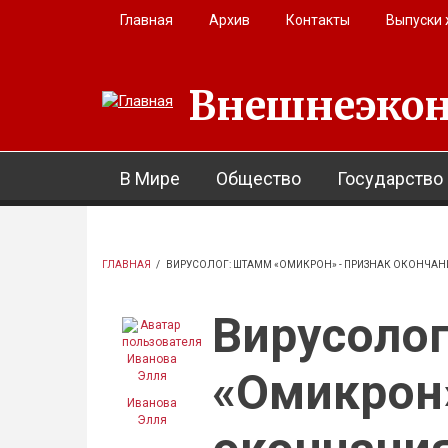
Перейти к основному содержанию
Главная
Архив
Контакты
Выпуски
Внешнеэкон
В Мире
Общество
Государство
ГЛАВНАЯ
/
ВИРУСОЛОГ: ШТАММ «ОМИКРОН» - ПРИЗНАК ОКОНЧА
Вирусоло
«Омикрон»
Иванова
Элля