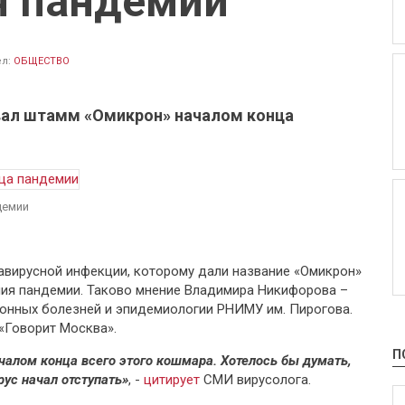
я пандемии
ел:
ОБЩЕСТВО
вал штамм «Омикрон» началом конца
демии
вирусной инфекции, которому дали название «Омикрон»
ния пандемии. Таково мнение Владимира Никифорова –
нных болезней и эпидемиологии РНИМУ им. Пирогова.
 «Говорит Москва».
П
чалом конца всего этого кошмара. Хотелось бы думать,
рус начал отступать»
, -
цитирует
СМИ вирусолога.