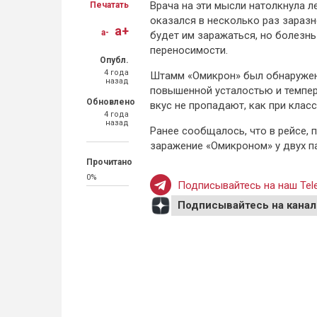
Врача на эти мысли натолкнула л
Печатать
оказался в несколько раз заразн
a+
a-
будет им заражаться, но болезнь
переносимости.
Опубл.
4 года
Штамм «Омикрон» был обнаружен 
назад
повышенной усталостью и темпера
Обновлено
вкус не пропадают, как при кла
4 года
назад
Ранее сообщалось, что в рейсе,
заражение «Омикроном» у двух п
Прочитано
0%
Подписывайтесь на наш Tele
Подписывайтесь на канал