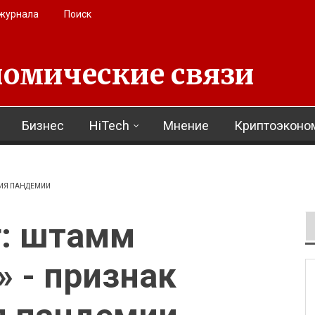
 журнала
Поиск
омические связи
Бизнес
HiTech
Мнение
Криптоэконо
НИЯ ПАНДЕМИИ
г: штамм
 - признак