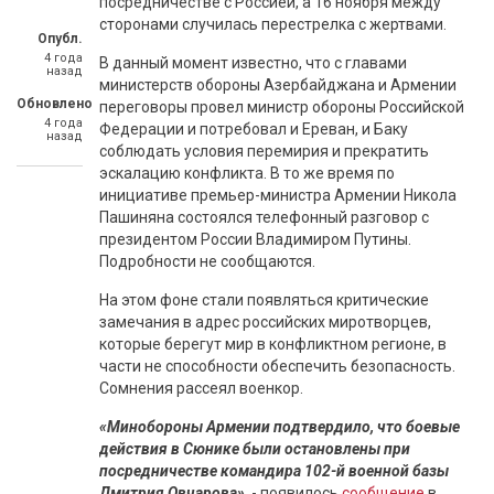
посредничестве с Россией, а 16 ноября между
сторонами случилась перестрелка с жертвами.
Опубл.
4 года
В данный момент известно, что с главами
назад
министерств обороны Азербайджана и Армении
Обновлено
переговоры провел министр обороны Российской
4 года
Федерации и потребовал и Ереван, и Баку
назад
соблюдать условия перемирия и прекратить
эскалацию конфликта. В то же время по
инициативе премьер-министра Армении Никола
Пашиняна состоялся телефонный разговор с
президентом России Владимиром Путины.
Подробности не сообщаются.
На этом фоне стали появляться критические
замечания в адрес российских миротворцев,
которые берегут мир в конфликтном регионе, в
части не способности обеспечить безопасность.
Сомнения рассеял военкор.
«Минобороны Армении подтвердило, что боевые
действия в Сюнике были остановлены при
посредничестве командира 102-й военной базы
Дмитрия Овчарова»
, - появилось
сообщение
в