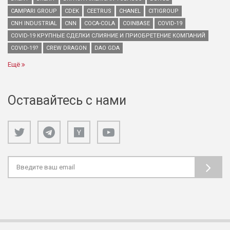
CAMPARI GROUP
CDEK
CEETRUS
CHANEL
CITIGROUP
CNH INDUSTRIAL
CNN
COCA-COLA
COINBASE
COVID-19
COVID-19 КРУПНЫЕ СДЕЛКИ СЛИЯНИЕ И ПРИОБРЕТЕНИЕ КОМПАНИЙ
COVID-19?
CREW DRAGON
DAO GDA
Ещё
Оставайтесь с нами