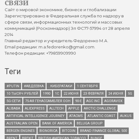
связи
Сайт о мировой экономике, бизнесе и глобализации
Зарегистрировано в Федеральная служба по надзору в
сфере связи, информационных технологий и массовых
коммуникаций (Роскомнадзор) Эл ФС77-57994 от 28 апреля
2014
Главный редактор и учредитель Федоренко М.А.
Email редакции: m.a.fedorenko@gmail.com.
Телефон редакции: +79859909990
Теги
#PUTIN
#АВДЕЕВКА
. КИБЕРАТАКИ
1 СЕНТЯБРЯ
10 ТЫСЯЧ РУБЛЕЙ
1990
1С
22 ИЮНЯ
23 ФЕВРАЛЯ
24 ИЮНЯ
5G
5G-СЕТИ
75-АЯ ГЕНАССАМБЛЕЯ ООН
90-Е
AGC INC
AGORAVOX
ALIBABA
ALIEXPRESS
ALLTECH
APPLE
ARCTIC CHALLENGE
ARTIFICIAL INTELLIGENCE JOURNEY
ATACMS
ATLANTIC COAST
AUKUS
AUSTRALIAN OPEN
BANK OF AMERICA
BELUGA GROUP
BERGEN ENGINES
BIONORICA
BITCOIN
BRAND FINANCE GLOBAL 500
BRENT
BREXIT
BRITISH AMERICAN TOBACCO
BUNGE