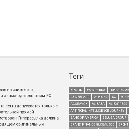
Теги
е на сайте eer.ru,
#PUTIN
#АВДЕЕВКА
. КИБЕРАТА
и с законодательством РФ.
23 ФЕВРАЛЯ
24 ИЮНЯ
5G
5G-С
AGORAVOX
ALIBABA
ALIEXPRESS
е eer.ru допускается только с
ARTIFICIAL INTELLIGENCE JOURNEY
зательной прямой
имствован. Гиперссылка должна
BANK OF AMERICA
BELUGA GROUP
зводящем оригинальный
BRAND FINANCE GLOBAL 500
BRENT