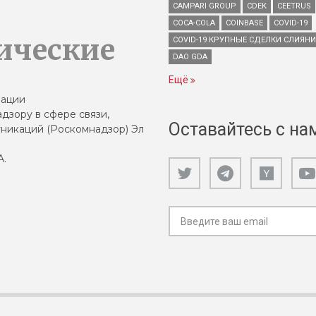
CAMPARI GROUP
CDEK
CEETRUS
COCA-COLA
COINBASE
COVID-19
ические
COVID-19 КРУПНЫЕ СДЕЛКИ СЛИЯН
DAO GDA
Ещё
зации
дзору в сфере связи,
Оставайтесь с на
никаций (Роскомнадзор) Эл
А.