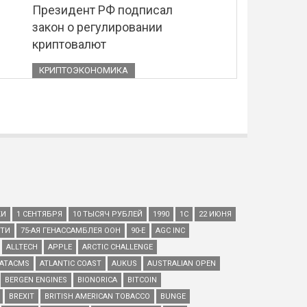
Президент РФ подписал
закон о регулировании
криптовалют
КРИПТОЭКОНОМИКА
КИ
1 СЕНТЯБРЯ
10 ТЫСЯЧ РУБЛЕЙ
1990
1С
22 ИЮНЯ
ЕТИ
75-АЯ ГЕНАССАМБЛЕЯ ООН
90-Е
AGC INC
ALLTECH
APPLE
ARCTIC CHALLENGE
ATACMS
ATLANTIC COAST
AUKUS
AUSTRALIAN OPEN
BERGEN ENGINES
BIONORICA
BITCOIN
BREXIT
BRITISH AMERICAN TOBACCO
BUNGE