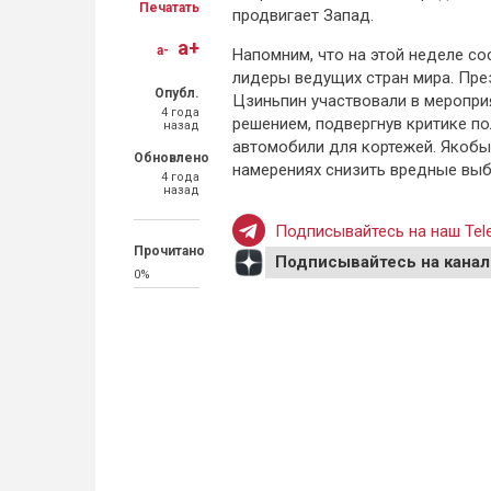
Печатать
продвигает Запад.
a+
a-
Напомним, что на этой неделе со
лидеры ведущих стран мира. Пре
Опубл.
Цзиньпин участвовали в меропри
4 года
решением, подвергнув критике по
назад
автомобили для кортежей. Якобы 
Обновлено
намерениях снизить вредные выб
4 года
назад
Подписывайтесь на наш Tele
Прочитано
Подписывайтесь на канал
0%