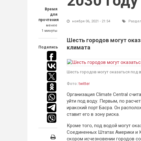
2030 году
Время
для
прочтения
ноября 06, 2021 - 21:54
Разде
менее
1 минуты
Шесть городов могут оказа
климата
Поделись
Шесть городов могут оказаться под в
Фото:
twitter
Организация Climate Central счит
уйти под воду. Первым, по расче
иракский порт Басра. Он располо
ставит его в зону риска.
Кроме того, под водой могут ока
Соединенных Штатах Америки и 
скором исчезновении городов со